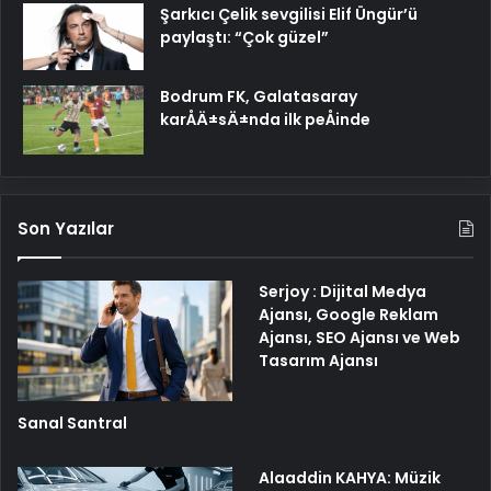
Şarkıcı Çelik sevgilisi Elif Üngür’ü
paylaştı: “Çok güzel”
Bodrum FK, Galatasaray
karÅÄ±sÄ±nda ilk peÅinde
Son Yazılar
Serjoy : Dijital Medya
Ajansı, Google Reklam
Ajansı, SEO Ajansı ve Web
Tasarım Ajansı
Sanal Santral
Alaaddin KAHYA: Müzik