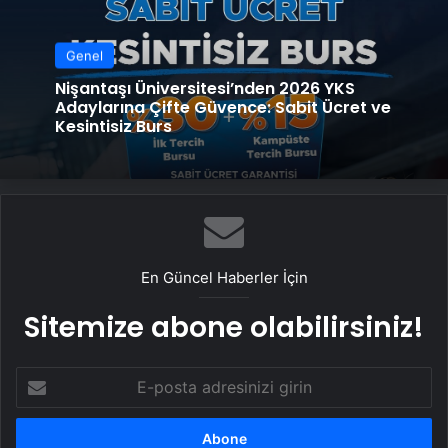
Genel
Nişantaşı Üniversitesi’nden 2026 YKS
Adaylarına Çifte Güvence: Sabit Ücret ve
Kesintisiz Burs
En Güncel Haberler İçin
Sitemize abone olabilirsiniz!
E-
posta
adresinizi
girin