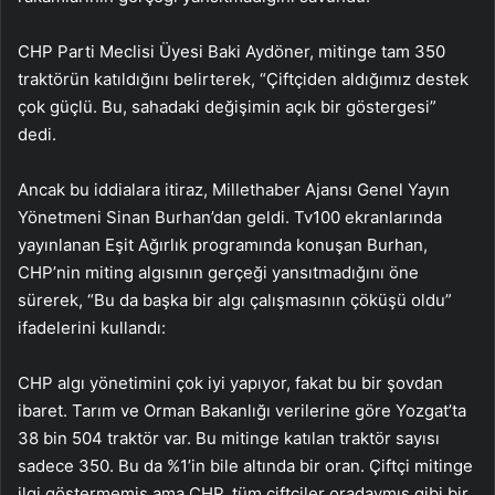
CHP Parti Meclisi Üyesi Baki Aydöner, mitinge tam 350
traktörün katıldığını belirterek, “Çiftçiden aldığımız destek
çok güçlü. Bu, sahadaki değişimin açık bir göstergesi”
dedi.
Ancak bu iddialara itiraz, Millethaber Ajansı Genel Yayın
Yönetmeni Sinan Burhan’dan geldi. Tv100 ekranlarında
yayınlanan Eşit Ağırlık programında konuşan Burhan,
CHP’nin miting algısının gerçeği yansıtmadığını öne
sürerek, “Bu da başka bir algı çalışmasının çöküşü oldu”
ifadelerini kullandı:
CHP algı yönetimini çok iyi yapıyor, fakat bu bir şovdan
ibaret. Tarım ve Orman Bakanlığı verilerine göre Yozgat’ta
38 bin 504 traktör var. Bu mitinge katılan traktör sayısı
sadece 350. Bu da %1’in bile altında bir oran. Çiftçi mitinge
ilgi göstermemiş ama CHP, tüm çiftçiler oradaymış gibi bir