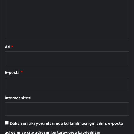
r
u
m
*
Ad
*
E-posta
*
İnternet sitesi
Daha sonraki yorumlarımda kullanılması için adım, e-posta
adresim ve site adresim bu tarayıcıya kaydedilsin.