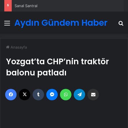
Sanal Santral
Aydın Gündem Haber
Menü
A
Anasayfa
Yozgat’ta CHP’nin traktör
balonu patladı
Facebook
X
Tumblr
Messenger
WhatsApp
Telegram
Email'den paylaş