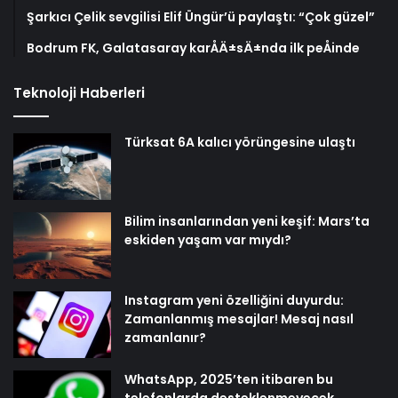
Şarkıcı Çelik sevgilisi Elif Üngür’ü paylaştı: “Çok güzel”
Bodrum FK, Galatasaray karÅÄ±sÄ±nda ilk peÅinde
Teknoloji Haberleri
Türksat 6A kalıcı yörüngesine ulaştı
Bilim insanlarından yeni keşif: Mars’ta
eskiden yaşam var mıydı?
Instagram yeni özelliğini duyurdu:
Zamanlanmış mesajlar! Mesaj nasıl
zamanlanır?
WhatsApp, 2025’ten itibaren bu