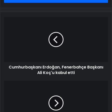
Cumhurbaşkanı
Erdoğan,
Fenerbahçe
Başkanı
Ali
Koç'u
kabul
etti
Cumhurbaşkanı Erdoğan, Fenerbahçe Başkanı
Ali Koç'u kabul etti
Özgür
Özel'den
Fransız
medyasına
İngiltere
sitemi