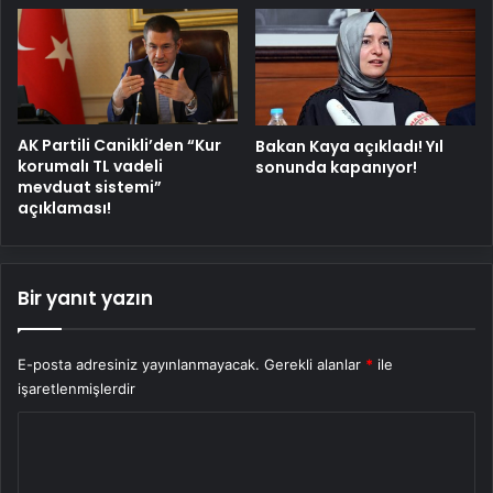
AK Partili Canikli’den “Kur
Bakan Kaya açıkladı! Yıl
korumalı TL vadeli
sonunda kapanıyor!
mevduat sistemi”
açıklaması!
Bir yanıt yazın
E-posta adresiniz yayınlanmayacak.
Gerekli alanlar
*
ile
işaretlenmişlerdir
Y
o