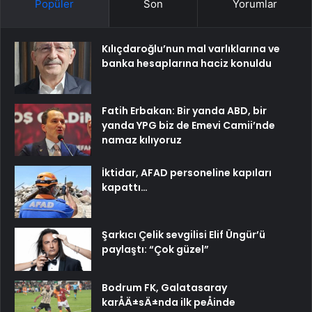
Popüler
Son
Yorumlar
Kılıçdaroğlu’nun mal varlıklarına ve
banka hesaplarına haciz konuldu
Fatih Erbakan: Bir yanda ABD, bir
yanda YPG biz de Emevi Camii’nde
namaz kılıyoruz
İktidar, AFAD personeline kapıları
kapattı…
Şarkıcı Çelik sevgilisi Elif Üngür’ü
paylaştı: “Çok güzel”
Bodrum FK, Galatasaray
karÅÄ±sÄ±nda ilk peÅinde