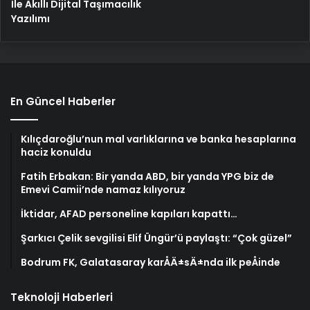
İle Akıllı Dijital Taşımacılık
Yazılımı
En Güncel Haberler
Kılıçdaroğlu’nun mal varlıklarına ve banka hesaplarına
haciz konuldu
Fatih Erbakan: Bir yanda ABD, bir yanda YPG biz de
Emevi Camii’nde namaz kılıyoruz
İktidar, AFAD personeline kapıları kapattı…
Şarkıcı Çelik sevgilisi Elif Üngür’ü paylaştı: “Çok güzel”
Bodrum FK, Galatasaray karÅÄ±sÄ±nda ilk peÅinde
Teknoloji Haberleri