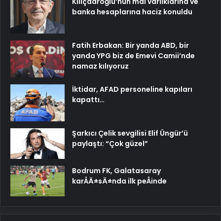
Kılıçdaroğlu’nun mal varlıklarına ve
banka hesaplarına haciz konuldu
Fatih Erbakan: Bir yanda ABD, bir
yanda YPG biz de Emevi Camii’nde
namaz kılıyoruz
İktidar, AFAD personeline kapıları
kapattı…
Şarkıcı Çelik sevgilisi Elif Üngür’ü
paylaştı: “Çok güzel”
Bodrum FK, Galatasaray
karÅÄ±sÄ±nda ilk peÅinde