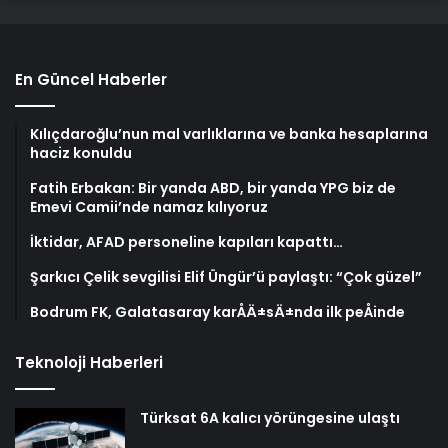
En Güncel Haberler
Kılıçdaroğlu’nun mal varlıklarına ve banka hesaplarına
haciz konuldu
Fatih Erbakan: Bir yanda ABD, bir yanda YPG biz de
Emevi Camii’nde namaz kılıyoruz
İktidar, AFAD personeline kapıları kapattı…
Şarkıcı Çelik sevgilisi Elif Üngür’ü paylaştı: “Çok güzel”
Bodrum FK, Galatasaray karÅÄ±sÄ±nda ilk peÅinde
Teknoloji Haberleri
Türksat 6A kalıcı yörüngesine ulaştı