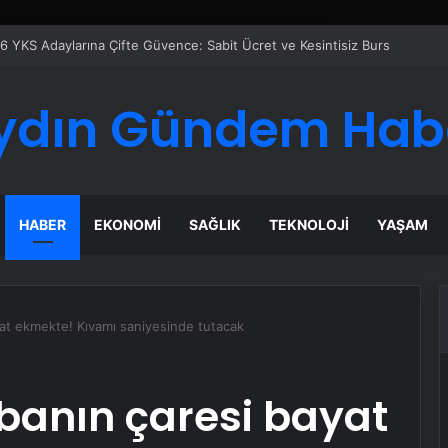
ydın Gündem Hab
HABER
EKONOMI
SAĞLIK
TEKNOLOJI
YAŞAM
at ekmekte! Kıvamı saniyesinde tutacak
banın çaresi bayat