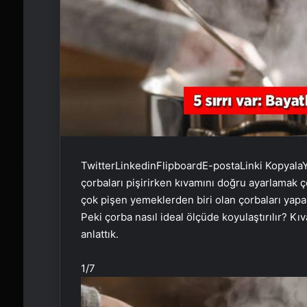
Twitter
Linkedin
Flipboard
E-posta
Linki Kopyala
Y
çorbaları pişirirken kıvamını doğru ayarlamak 
çok pişen yemeklerden biri olan çorbaları yapa
Peki çorba nasıl ideal ölçüde koyulaştırılır? K
anlattık.
1
/7