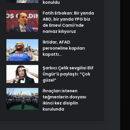
konuldu
Fatih Erbakan: Bir yanda
ABD, bir yanda YPG biz
de Emevi Camii’nde
namaz kılıyoruz
İktidar, AFAD
personeline kapıları
kapattı…
Şarkıcı Çelik sevgilisi Elif
Üngür’ü paylaştı: “Çok
güzel”
İhraçları istenen
teğmenlerin dosyası
ikinci kez disiplin
kurulunda