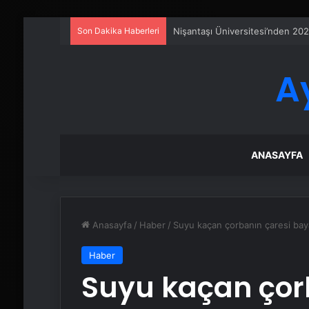
Son Dakika Haberleri
Sanal Santral
A
ANASAYFA
Anasayfa
/
Haber
/
Suyu kaçan çorbanın çaresi bay
Haber
Suyu kaçan çor