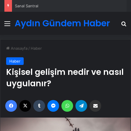
Sanal Santral
Aydın Gündem Haber
Menü
A
Anasayfa
/
Haber
Haber
Kişisel gelişim nedir ve nasıl
uygulanır?
Facebook
X
Tumblr
Messenger
WhatsApp
Telegram
Email'den paylaş