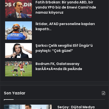
Fatih Erbakan: Bir yanda ABD, bir
yanda YPG biz de Emevi Camii’nde
namaz kılıyoruz
İktidar, AFAD personeline kapıları
kapattı…
Şarkıcı Çelik sevgilisi Elif Üngür’ü
paylaştı: “Çok güzel”
Bodrum FK, Galatasaray
karÅÄ±sÄ±nda ilk peÅinde
Son Yazılar
Serjoy : Dijital Medya