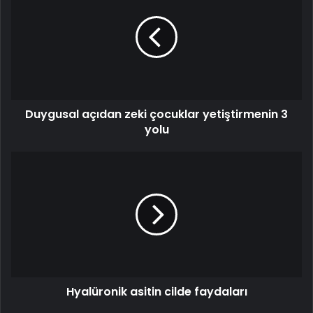
zeki
çocuklar
yetiştirmenin
3
yolu
Duygusal açıdan zeki çocuklar yetiştirmenin 3
yolu
Hyalüronik
asitin
cilde
faydaları
Hyalüronik asitin cilde faydaları