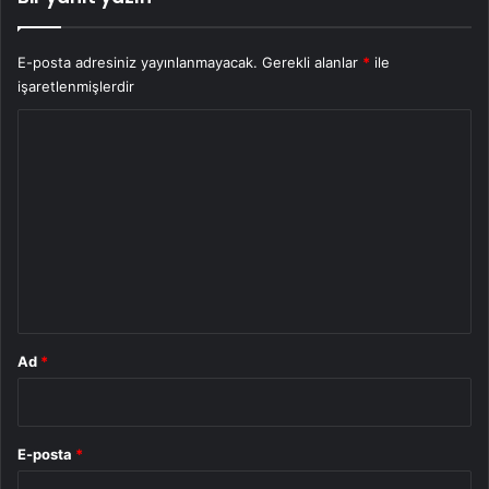
E-posta adresiniz yayınlanmayacak.
Gerekli alanlar
*
ile
işaretlenmişlerdir
Y
o
r
u
m
*
Ad
*
E-posta
*