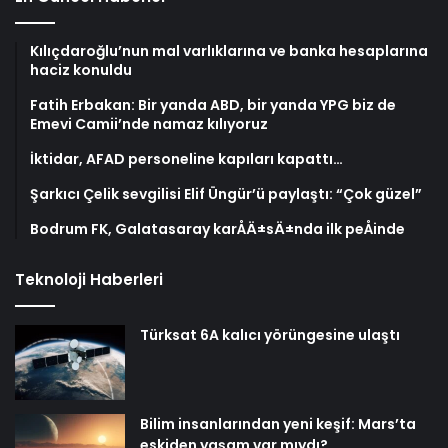
Kılıçdaroğlu’nun mal varlıklarına ve banka hesaplarına
haciz konuldu
Fatih Erbakan: Bir yanda ABD, bir yanda YPG biz de
Emevi Camii’nde namaz kılıyoruz
İktidar, AFAD personeline kapıları kapattı…
Şarkıcı Çelik sevgilisi Elif Üngür’ü paylaştı: “Çok güzel”
Bodrum FK, Galatasaray karÅÄ±sÄ±nda ilk peÅinde
Teknoloji Haberleri
Türksat 6A kalıcı yörüngesine ulaştı
Bilim insanlarından yeni keşif: Mars’ta
eskiden yaşam var mıydı?