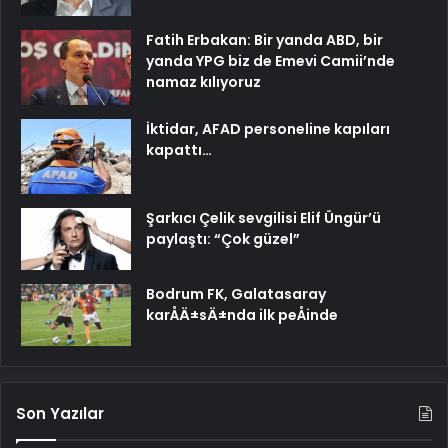
Fatih Erbakan: Bir yanda ABD, bir
yanda YPG biz de Emevi Camii’nde
namaz kılıyoruz
İktidar, AFAD personeline kapıları
kapattı…
Şarkıcı Çelik sevgilisi Elif Üngür’ü
paylaştı: “Çok güzel”
Bodrum FK, Galatasaray
karÅÄ±sÄ±nda ilk peÅinde
Son Yazılar