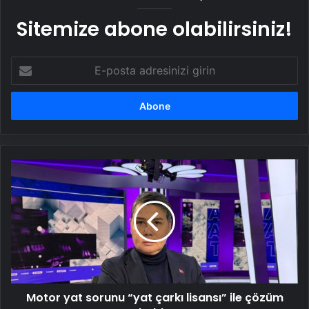
Sitemize abone olabilirsiniz!
E-
posta
adresinizi
girin
Motor
yat
sorunu
“yat
çarkı
lisansı”
ile
çözüm
buldu
Motor yat sorunu “yat çarkı lisansı” ile çözüm