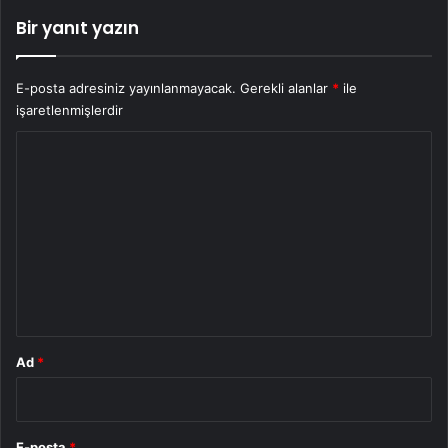
Bir yanıt yazın
E-posta adresiniz yayınlanmayacak.
Gerekli alanlar
*
ile
işaretlenmişlerdir
Y
o
r
u
m
*
Ad
*
E-posta
*