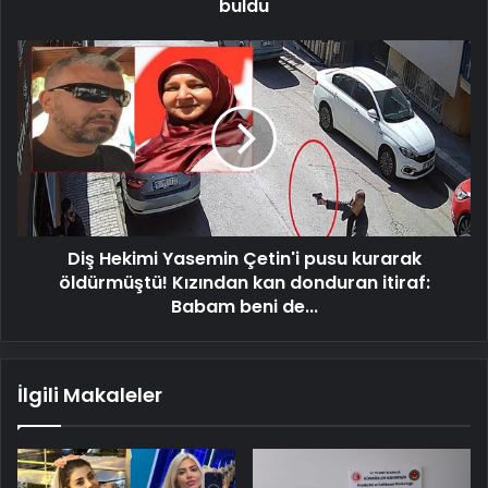
buldu
Diş
Hekimi
Yasemin
Çetin'i
pusu
kurarak
öldürmüştü!
Kızından
kan
Diş Hekimi Yasemin Çetin'i pusu kurarak
donduran
itiraf:
öldürmüştü! Kızından kan donduran itiraf:
Babam
Babam beni de...
beni
de...
İlgili Makaleler