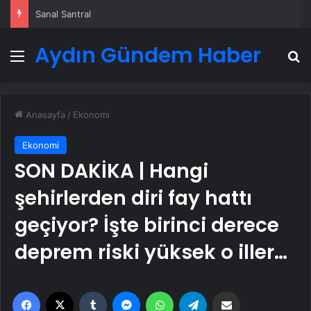
Sanal Santral
Aydın Gündem Haber
Menü
A
Anasayfa
/
Ekonomi
Ekonomi
SON DAKİKA | Hangi
şehirlerden diri fay hattı
geçiyor? İşte birinci derece
deprem riski yüksek o iller…
Facebook
X
Tumblr
Messenger
WhatsApp
Telegram
Email'den paylaş