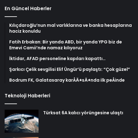
En Güncel Haberler
Kılıçdaroğlu’nun mal varlıklarına ve banka hesaplarına
haciz konuldu
Fatih Erbakan: Bir yanda ABD, bir yanda YPG biz de
Emevi Camii’nde namaz kılıyoruz
İktidar, AFAD personeline kapıları kapattı…
Şarkıcı Çelik sevgilisi Elif Üngür’ü paylaştı: “Çok güzel”
Bodrum FK, Galatasaray karÅÄ±sÄ±nda ilk peÅinde
Teknoloji Haberleri
Türksat 6A kalıcı yörüngesine ulaştı