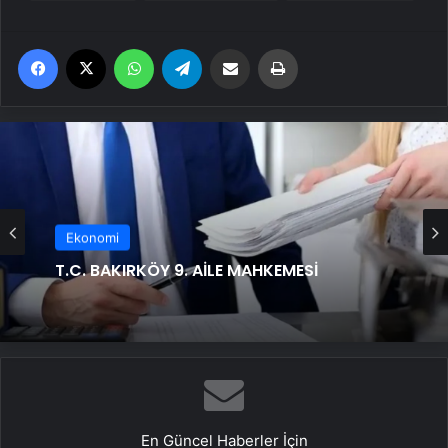
Facebook
X
WhatsApp
Telegram
Email'den paylaş
Yaz
Ekonomi
T.C. BAKIRKÖY 9. AİLE MAHKEMESİ
En Güncel Haberler İçin