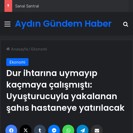
Sanal Santral
Aydın Gündem Haber
Menü
A
Anasayfa
/
Ekonomi
Ekonomi
Dur ihtarına uymayıp
kaçmaya çalışmıştı:
Uyuşturucuyla yakalanan
şahıs hastaneye yatırılacak
Facebook
X
Tumblr
Messenger
WhatsApp
Telegram
Email'den paylaş