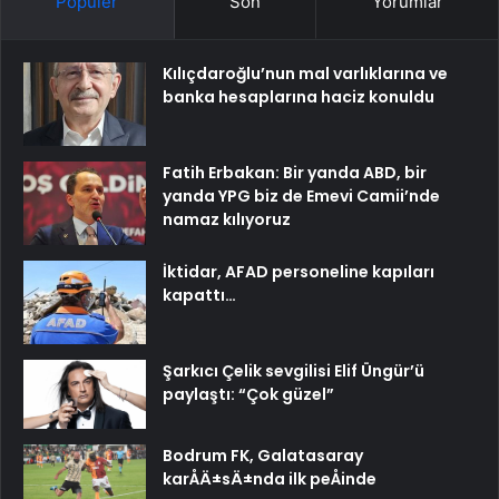
Popüler
Son
Yorumlar
Kılıçdaroğlu’nun mal varlıklarına ve
banka hesaplarına haciz konuldu
Fatih Erbakan: Bir yanda ABD, bir
yanda YPG biz de Emevi Camii’nde
namaz kılıyoruz
İktidar, AFAD personeline kapıları
kapattı…
Şarkıcı Çelik sevgilisi Elif Üngür’ü
paylaştı: “Çok güzel”
Bodrum FK, Galatasaray
karÅÄ±sÄ±nda ilk peÅinde