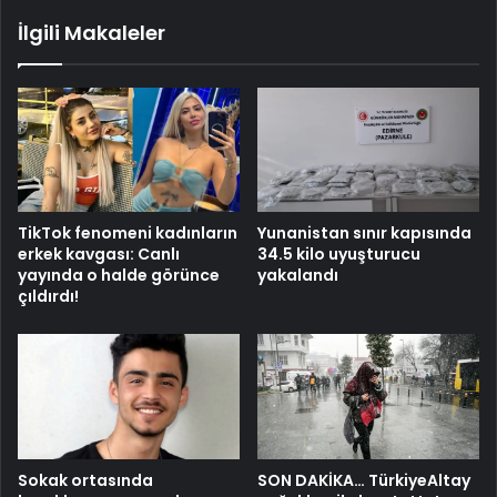
İlgili Makaleler
TikTok fenomeni kadınların
Yunanistan sınır kapısında
erkek kavgası: Canlı
34.5 kilo uyuşturucu
yayında o halde görünce
yakalandı
çıldırdı!
Sokak ortasında
SON DAKİKA… TürkiyeAltay