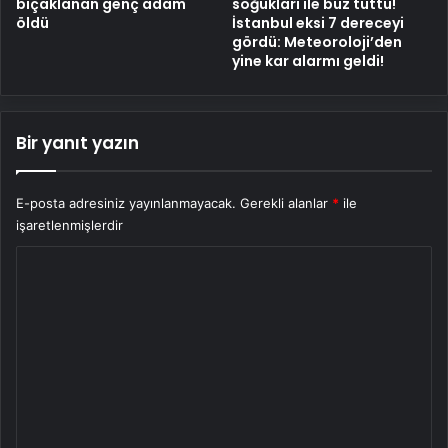
bıçaklanan genç adam
soğukları ile buz tuttu!
öldü
İstanbul eksi 7 dereceyi
gördü: Meteoroloji’den
yine kar alarmı geldi!
Bir yanıt yazın
E-posta adresiniz yayınlanmayacak.
Gerekli alanlar
*
ile
işaretlenmişlerdir
Y
o
r
u
m
*