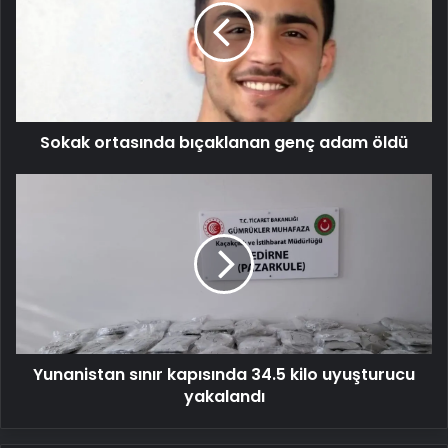
genç
adam
öldü
Sokak ortasında bıçaklanan genç adam öldü
Yunanistan
sınır
kapısında
34.5
kilo
uyuşturucu
yakalandı
Yunanistan sınır kapısında 34.5 kilo uyuşturucu
yakalandı