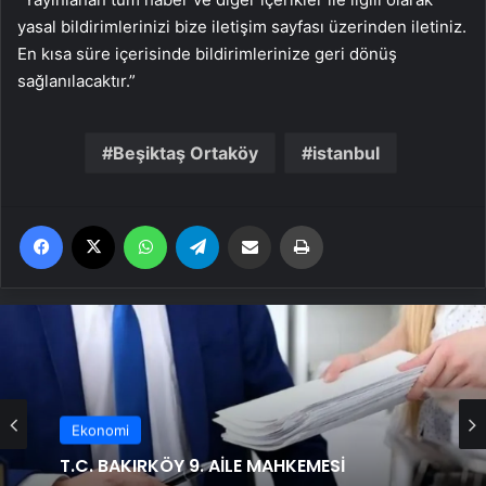
yasal bildirimlerinizi bize iletişim sayfası üzerinden iletiniz.
En kısa süre içerisinde bildirimlerinize geri dönüş
sağlanılacaktır.”
Beşiktaş Ortaköy
istanbul
Facebook
X
WhatsApp
Telegram
Email'den paylaş
Yaz
Ekonomi
Ekonomi