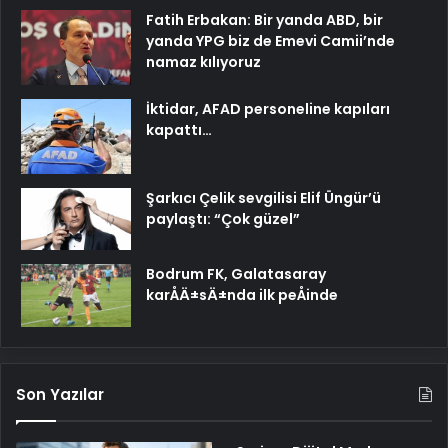
Fatih Erbakan: Bir yanda ABD, bir
yanda YPG biz de Emevi Camii’nde
namaz kılıyoruz
İktidar, AFAD personeline kapıları
kapattı…
Şarkıcı Çelik sevgilisi Elif Üngür’ü
paylaştı: “Çok güzel”
Bodrum FK, Galatasaray
karÅÄ±sÄ±nda ilk peÅinde
Son Yazılar