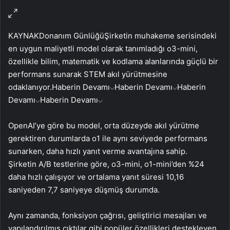
KAYNAK
Donanım Günlüğü
Şirketin muhakeme serisindeki
en uygun maliyetli model olarak tanımladığı o3-mini,
özellikle bilim, matematik ve kodlama alanlarında güçlü bir
performans sunarak STEM akıl yürütmesine
odaklanıyor.
Haberin Devamı
Haberin Devamı
Haberin
Devamı
Haberin Devamı
OpenAI’ye göre bu model, orta düzeyde akıl yürütme
gerektiren durumlarda o1 ile aynı seviyede performans
sunarken, daha hızlı yanıt verme avantajına sahip.
Şirketin A/B testlerine göre, o3-mini, o1-mini’den %24
daha hızlı çalışıyor ve ortalama yanıt süresi 10,16
saniyeden 7,7 saniyeye düşmüş durumda.
Aynı zamanda, fonksiyon çağrısı, geliştirici mesajları ve
yapılandırılmış çıktılar gibi popüler özellikleri destekleyen