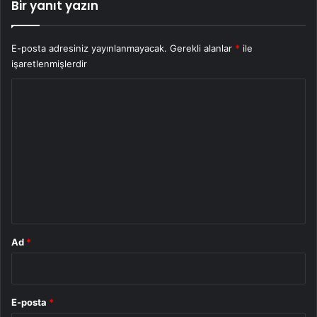
Bir yanıt yazın
E-posta adresiniz yayınlanmayacak.
Gerekli alanlar
*
ile
işaretlenmişlerdir
Y
o
r
u
m
*
Ad
*
E-posta
*