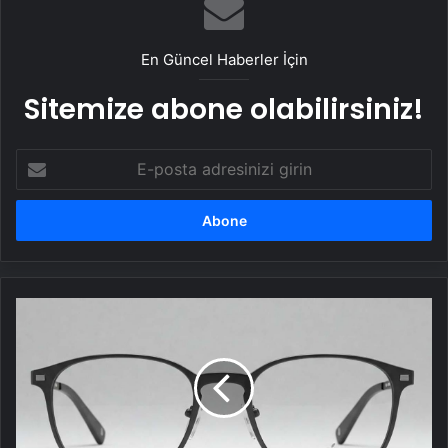
Sanal Santral
En Güncel Haberler İçin
Sitemize abone olabilirsiniz!
E-
posta
adresinizi
girin
Apple,
AR
gözlük
projesini
iptal
etti