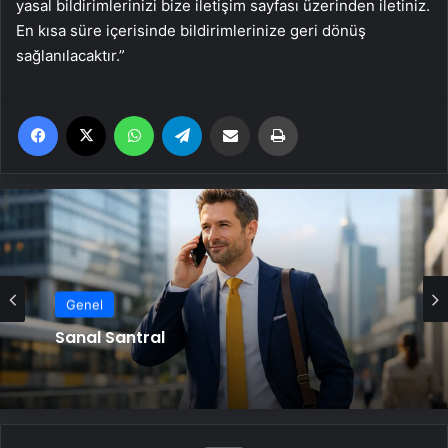
yasal bildirimlerinizi bize iletişim sayfası üzerinden iletiniz.
En kısa süre içerisinde bildirimlerinize geri dönüş
sağlanılacaktır.”
Facebook
X
WhatsApp
Telegram
Email'den paylaş
Yaz
Genel
Serjoy : Dijital Medya Ajansı, Google
Reklam Ajansı, SEO Ajansı ve Web
Genel
Tasarım Ajansı