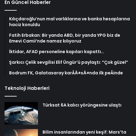
En Güncel Haberler
Kılıçdaroğlu’nun mal varlıklarına ve banka hesaplarına
haciz konuldu
Fatih Erbakan: Bir yanda ABD, bir yanda YPG biz de
Emevi Camii’nde namaz kılıyoruz
İktidar, AFAD personeline kapıları kapattı…
Şarkıcı Çelik sevgilisi Elif Üngür’ü paylaştı: “Çok güzel”
Bodrum FK, Galatasaray karÅÄ±sÄ±nda ilk peÅinde
Teknoloji Haberleri
Türksat 6A kalıcı yörüngesine ulaştı
Bilim insanlarından yeni keşif: Mars’ta