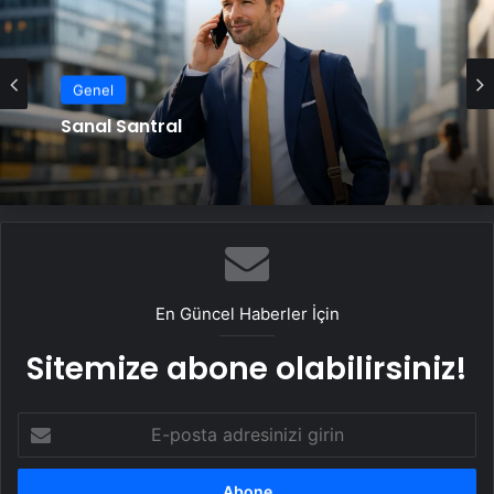
Genel
Serjoy : Dijital Medya Ajansı, Google
Genel
Reklam Ajansı, SEO Ajansı ve Web
Tasarım Ajansı
Sanal Santral
En Güncel Haberler İçin
Sitemize abone olabilirsiniz!
E-
posta
adresinizi
girin