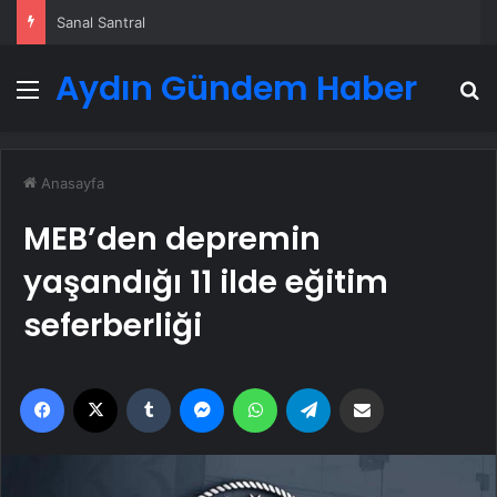
Serjoy : Dijital Medya Ajansı, Google Reklam Ajansı, SEO Ajansı ve Web Tasarım Ajansı
Aydın Gündem Haber
Menü
A
Anasayfa
MEB’den depremin
yaşandığı 11 ilde eğitim
seferberliği
Facebook
X
Tumblr
Messenger
WhatsApp
Telegram
Email'den paylaş