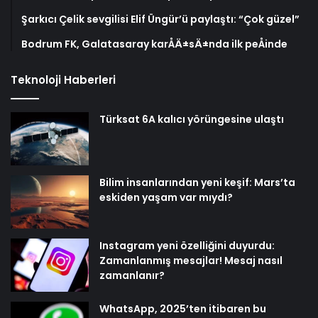
Şarkıcı Çelik sevgilisi Elif Üngür’ü paylaştı: “Çok güzel”
Bodrum FK, Galatasaray karÅÄ±sÄ±nda ilk peÅinde
Teknoloji Haberleri
Türksat 6A kalıcı yörüngesine ulaştı
Bilim insanlarından yeni keşif: Mars’ta
eskiden yaşam var mıydı?
Instagram yeni özelliğini duyurdu:
Zamanlanmış mesajlar! Mesaj nasıl
zamanlanır?
WhatsApp, 2025’ten itibaren bu