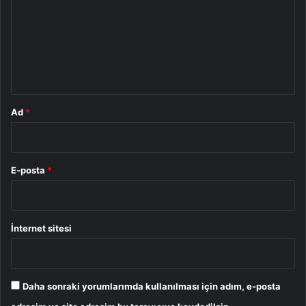
r
u
m
*
Ad
*
E-posta
*
İnternet sitesi
Daha sonraki yorumlarımda kullanılması için adım, e-posta