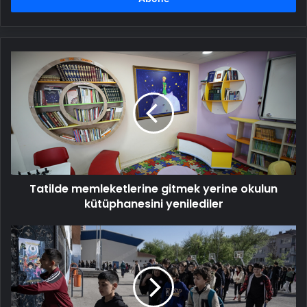
Tatilde
memleketlerine
gitmek
yerine
okulun
kütüphanesini
yenilediler
Tatilde memleketlerine gitmek yerine okulun
kütüphanesini yenilediler
Okullarda
yarıyıl
tatilinin
ardından
ilk
ders