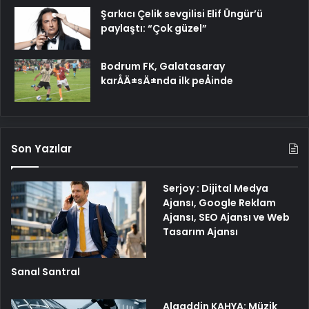
Şarkıcı Çelik sevgilisi Elif Üngür’ü
paylaştı: “Çok güzel”
Bodrum FK, Galatasaray
karÅÄ±sÄ±nda ilk peÅinde
Son Yazılar
Serjoy : Dijital Medya
Ajansı, Google Reklam
Ajansı, SEO Ajansı ve Web
Tasarım Ajansı
Sanal Santral
Alaaddin KAHYA: Müzik