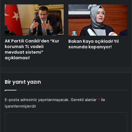
AK Partili Canikli’den “Kur
Bakan Kaya açıkladı! Yıl
korumalı TL vadeli
sonunda kapanıyor!
mevduat sistemi”
açıklaması!
Bir yanıt yazın
E-posta adresiniz yayınlanmayacak.
Gerekli alanlar
*
ile
işaretlenmişlerdir
Y
o