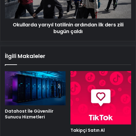
zili
bugün
çaldı
Okullarda yarıyıl tatilinin ardından ilk ders zili
bugün çaldı
İlgili Makaleler
Datahost İle Güvenilir
Sunucu Hizmetleri
Takipçi Satın Al