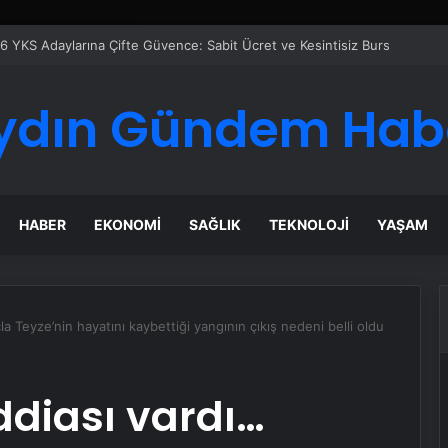
ydın Gündem Hab
HABER
EKONOMI
SAĞLIK
TEKNOLOJI
YAŞAM
a Teyze’nin hayatını kaybettiği yangının çıkış nedeni belli oldu
ddiası vardı…