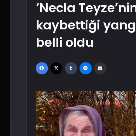
‘Necla Teyze’ni
kaybettiği yang
belli oldu
Facebook
X
Tumblr
Messenger
Email'den paylaş