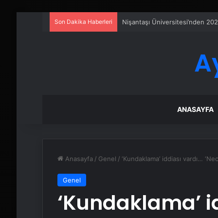
Son Dakika Haberleri
Sanal Santral
A
ANASAYFA
Anasayfa
/
Genel
/
‘Kundaklama’ iddiası vardı… ‘Necl
Genel
‘Kundaklama’ i