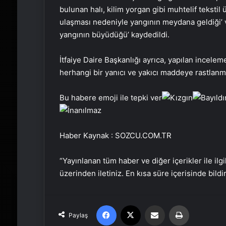
bulunan halı, kilim yorgan gibi muhtelif tekstil
ulaşması nedeniyle yangının meydana geldiği’ 
yangının büyüdüğü’ kaydedildi.
İtfaiye Daire Başkanlığı ayrıca, yapılan incel
herhangi bir yanıcı ve yakıcı maddeye rastlanma
Bu habere emoji ile tepki ver
Haber Kaynak : SOZCU.COM.TR
“Yayınlanan tüm haber ve diğer içerikler ile ilgil
üzerinden iletiniz. En kısa süre içerisinde bildi
Facebook
X
Email'den paylaş
Yaz
Paylaş