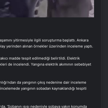
amını yitirmesiyle ilgili soruşturma başlattı. Ankara
olay yerinden alınan örnekler üzerinden inceleme yaptı.
ıcı madde tespit edilmediği belirtildi. Elektrik
leri de incelendi. Yangına elektrik akımının sebebiyet
anlığı’ndan da yangının çıkış nedenine dair inceleme
an incelemede yangının sobadan kaynaklandığı tespiti
rda, ‘Sobanın ısısı nedeniyle sobaya yakın konumda