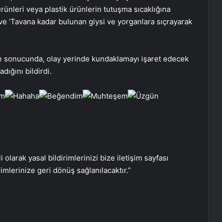
 ürünleri veya plastik ürünlerin tutuşma sıcaklığına
ve ‘Tavana kadar bulunan giysi ve yorganlara sıçrayarak
Dijital Dünyada Yeni Nesil Başarı:
Kerim Kılınç ve Viral İçerik
eme sonucunda, olay yerinde kundaklamayı işaret edecek
Stratejilerinin Yükselişi
dığını bildirdi.
Vira Assistance’tan Türkiye
Genelinde Güvenli Araç Taşıma ve
Yol Yardım Atağı
Keçiören Halı Yıkama Fiyatları ve
Hizmet Kalitesi
i olarak yasal bildirimlerinizi bize iletişim sayfası
rimlerinize geri dönüş sağlanılacaktır.”
Ankara halı yıkama fabrikası
Bigo Elmas Bayi – Güvenli, Hızlı ve