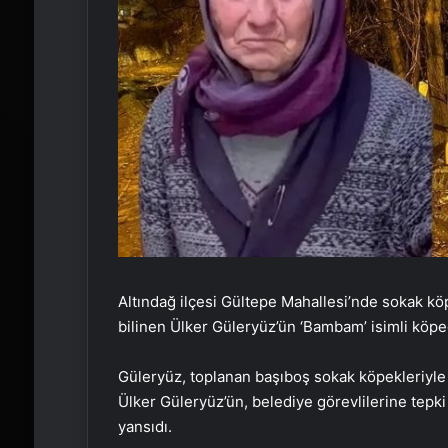
Altındağ ilçesi Gültepe Mahallesi’nde sokak kö
bilinen Ülker Güleryüz’ün ‘Bambam’ isimli köpeği
Güleryüz, toplanan başıboş sokak köpekleriyle 
Ülker Güleryüz’ün, belediye görevlilerine tepk
yansıdı.