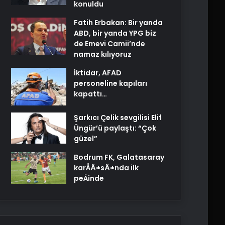
konuldu
Fatih Erbakan: Bir yanda
ABD, bir yanda YPG biz
de Emevi Camii’nde
namaz kılıyoruz
İktidar, AFAD
personeline kapıları
kapattı…
Şarkıcı Çelik sevgilisi Elif
Üngür’ü paylaştı: “Çok
güzel”
Bodrum FK, Galatasaray
karÅÄ±sÄ±nda ilk
peÅinde