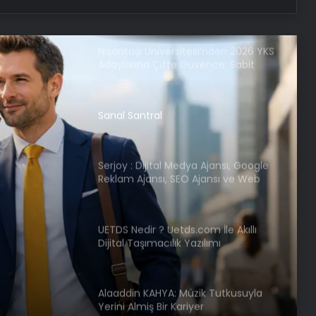
Uygun Fiyatlı Elmas Satın Almanın
Yeni Adresi
Nişantaşı Üniversitesi’nden 2026 YKS
Adaylarına Çifte Güvence: Sabit
Ücret ve Kesintisiz Burs
Sanal Santral
Serjoy : Dijital Medya Ajansı, Google
Reklam Ajansı, SEO Ajansı ve Web
Tasarım Ajansı
UETDS Nedir ? Uetds.com İle Akıllı
Dijital Taşımacılık Yazılımı
Alaaddin KAHYA: Müzik Tutkusuyla
Yerini Almiş Bir Kariyer