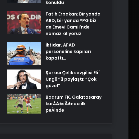
konuldu
Fatih Erbakan: Bir yanda
ABD, bir yanda YPG biz
de Emevi Camii’nde
namaz kılıyoruz
İktidar, AFAD
personeline kapıları
kapattı…
Şarkıcı Çelik sevgilisi Elif
Üngür’ü paylaştı: “Çok
güzel”
Bodrum FK, Galatasaray
karÅÄ±sÄ±nda ilk
peÅinde