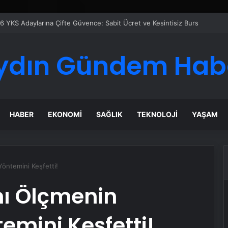
ydın Gündem Hab
HABER
EKONOMI
SAĞLIK
TEKNOLOJI
YAŞAM
Yöntemini Keşfetti!
nı Ölçmenin
emini Keşfetti!