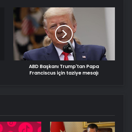
Bigo Elmas Bayi – Güvenli, Hızlı ve
ABD
Uygun Fiyatlı Elmas Satın Almanın
Başkanı
Yeni Adresi
Trump'tan
Papa
Nişantaşı Üniversitesi’nden 2026 YKS
Franciscus
Adaylarına Çifte Güvence: Sabit
için
Ücret ve Kesintisiz Burs
taziye
mesajı
Sanal Santral
ABD Başkanı Trump'tan Papa
Franciscus için taziye mesajı
Serjoy : Dijital Medya Ajansı, Google
Reklam Ajansı, SEO Ajansı ve Web
Tasarım Ajansı
UETDS Nedir ? Uetds.com İle Akıllı
Dijital Taşımacılık Yazılımı