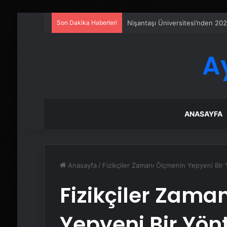
Son Dakika Haberleri
Sanal Santral
A
ANASAYFA
Anasayfa
/
Fizikçiler Zamanı Ölçmenin Yepyeni Bir 
Fizikçiler Zama
Yepyeni Bir Yönt