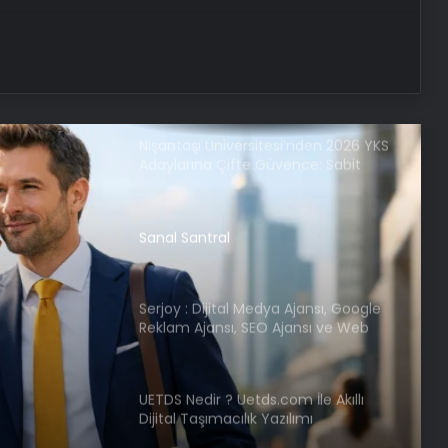
Bigo Elmas Bayi – Güvenli, Hızlı ve
Uygun Fiyatlı Elmas Satın Almanın
Yeni Adresi
Nişantaşı Üniversitesi’nden 2026 YKS
Adaylarına Çifte Güvence: Sabit
Ücret ve Kesintisiz Burs
Sanal Santral
Serjoy : Dijital Medya Ajansı, Google
Reklam Ajansı, SEO Ajansı ve Web
Tasarım Ajansı
UETDS Nedir ? Uetds.com İle Akıllı
Dijital Taşımacılık Yazılımı