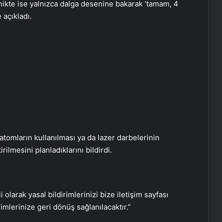
nikte ise yalnızca dalga desenine bakarak ‘tamam, 4
 açıkladı.
Dijital Dünyada Yeni Nesil Başarı:
Kerim Kılınç ve Viral İçerik
Stratejilerinin Yükselişi
Vira Assistance’tan Türkiye
Genelinde Güvenli Araç Taşıma ve
atomların kullanılması ya da lazer darbelerinin
Yol Yardım Atağı
ilmesini planladıklarını bildirdi.
Keçiören Halı Yıkama Fiyatları ve
Hizmet Kalitesi
i olarak yasal bildirimlerinizi bize iletişim sayfası
rimlerinize geri dönüş sağlanılacaktır.”
Ankara halı yıkama fabrikası