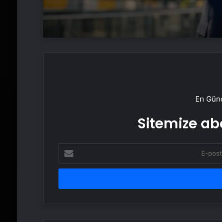
En Günc
Sitemize abo
E-
posta
adresinizi
girin