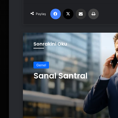
Facebook
X
Email'den paylaş
Yaz
Paylaş
Sonrakini Oku
Genel
Sanal Santral