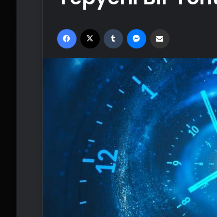
Facebook
X
Tumblr
Messenger
Email'den paylaş