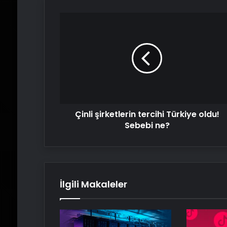
Çinli
şirketlerin
tercihi
Türkiye
oldu!
Sebebi
ne?
Çinli şirketlerin tercihi Türkiye oldu!
Sebebi ne?
İlgili Makaleler