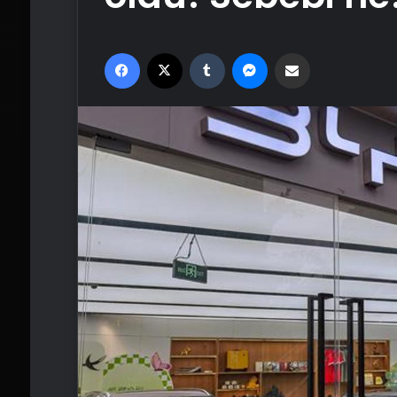
Facebook
X
Tumblr
Messenger
Email'den paylaş