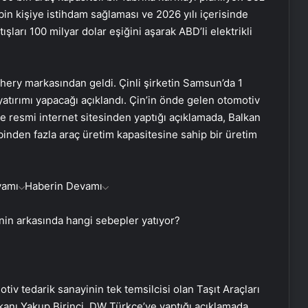
in kişiye istihdam sağlaması ve 2026 yılı içerisinde
şları 100 milyar dolar eşiğini aşarak ABD’li elektrikli
Chery markasından geldi. Çinli şirketin Samsun’da 1
yatırımı yapacağı açıklandı. Çin’in önde gelen otomotiv
resmi internet sitesinden yaptığı açıklamada, Balkan
 binden fazla araç üretim kapasitesine sahip bir üretim
vamı
Haberin Devamı
inin arkasında hangi sebepler yatıyor?
iv tedarik sanayinin tek temsilcisi olan Taşıt Araçları
anı Yakup Birinci, DW Türkçe’ye yaptığı açıklamada,