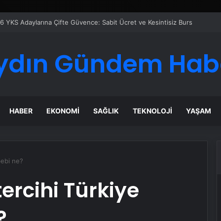
ydın Gündem Hab
HABER
EKONOMI
SAĞLIK
TEKNOLOJI
YAŞAM
ebebi ne?
 tercihi Türkiye
?