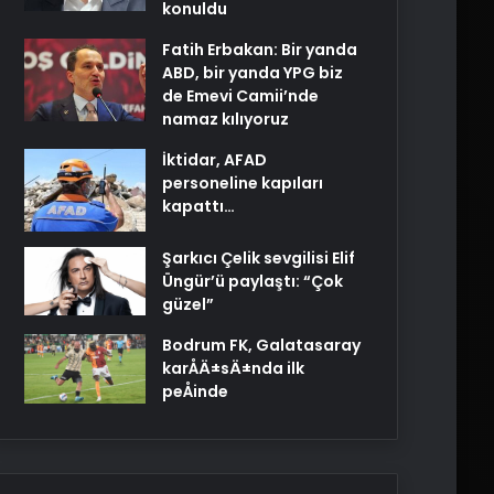
konuldu
Fatih Erbakan: Bir yanda
ABD, bir yanda YPG biz
de Emevi Camii’nde
namaz kılıyoruz
İktidar, AFAD
personeline kapıları
kapattı…
Şarkıcı Çelik sevgilisi Elif
Üngür’ü paylaştı: “Çok
güzel”
Bodrum FK, Galatasaray
karÅÄ±sÄ±nda ilk
peÅinde