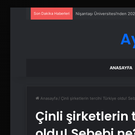
Son Dakika Haberleri
Sanal Santral
A
ANASAYFA
Anasayfa
/
Çinli şirketlerin tercihi Türkiye oldu! S
Çinli şirketlerin
oldu! Sebebi ne