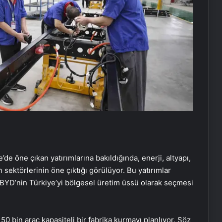
’de öne çıkan yatırımlarına bakıldığında, enerji, altyapı,
 sektörlerinin öne çıktığı görülüyor. Bu yatırımlar
si BYD’nin Türkiye’yi bölgesel üretim üssü olarak seçmesi
 150 bin araç kapasiteli bir fabrika kurmayı planlıyor. Söz