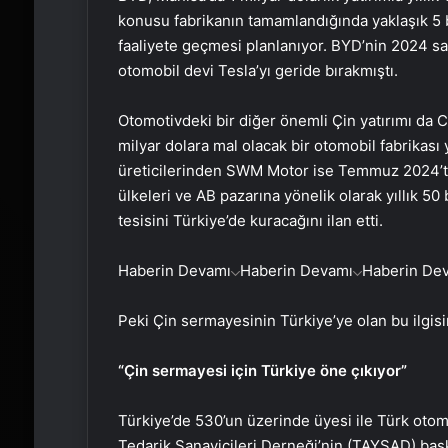
konusu fabrikanın tamamlandığında yaklaşık 5 b
faaliyete geçmesi planlanıyor. BYD’nin 2024 satı
otomobil devi Tesla’yı geride bırakmıştı.
Otomotivdeki bir diğer önemli Çin yatırımı da 
milyar dolara mal olacak bir otomobil fabrikası 
üreticilerinden SWM Motor ise Temmuz 2024’te 
ülkeleri ve AB pazarına yönelik olarak yıllık 50
tesisini Türkiye’de kuracağını ilan etti.
Haberin Devamı
Haberin Devamı
Haberin De
Peki Çin sermayesinin Türkiye’ye olan bu ilgis
“Çin sermayesi için Türkiye öne çıkıyor”
Türkiye’de 530’un üzerinde üyesi ile Türk otomot
Tedarik Sanayicileri Derneği’nin (TAYSAD) başk