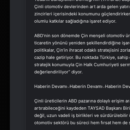
Çinli otomotiv devlerinden art arda gelen yatı
zincirleri içerisindeki konumunu güçlendirirken
olumlu katkılar sağladığına işaret ediyor.
ABD’nin son dönemde Çin menşeli otomotiv ürün
ticaretin yönünü yeniden şekillendirdiğine işar
politikalar, Çin’in ihracat odaklı stratejisini zo
cazip hale getiriyor. Bu noktada Türkiye, sahip
stratejik konumuyla Çin Halk Cumhuriyeti sermay
değerlendiriliyor” diyor.
Haberin Devamı
Haberin Devamı
Haberin De
Çinli üreticilerin ABD pazarına dolaylı erişim a
artırabileceğini kaydeden TAYSAD Başkanı Biri
değil, uzun vadeli iş birlikleri ve sürdürülebil
otomotiv sektörü bu süreci hem fırsat hem de 