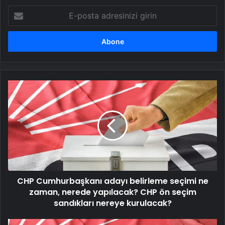
E-
posta
adresinizi
girin
CHP
Cumhurbaşkanı
adayı
belirleme
seçimi
ne
zaman,
nerede
yapılacak?
CHP Cumhurbaşkanı adayı belirleme seçimi ne
CHP
ön
zaman, nerede yapılacak? CHP ön seçim
seçim
sandıkları nereye kurulacak?
sandıkları
nereye
CHP