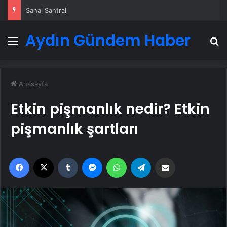
Sanal Santral
Aydın Gündem Haber
Menü
A
Anasayfa
Etkin pişmanlık nedir? Etkin
pişmanlık şartları
Facebook
X
Tumblr
Messenger
WhatsApp
Telegram
Email'den paylaş