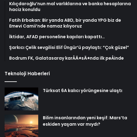
Kılıçdaroğlu’nun mal varlıklarına ve banka hesaplarına
haciz konuldu
Fatih Erbakan: Bir yanda ABD, bir yanda YPG biz de
Emevi Camii’nde namaz kılıyoruz
İktidar, AFAD personeline kapıları kapattı…
Şarkıcı Çelik sevgilisi Elif Üngür’ü paylaştı: “Çok güzel”
Bodrum FK, Galatasaray karÅÄ±sÄ±nda ilk peÅinde
Teknoloji Haberleri
Türksat 6A kalıcı yörüngesine ulaştı
Bilim insanlarından yeni keşif: Mars’ta
eskiden yaşam var mıydı?