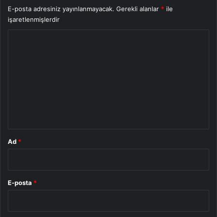
E-posta adresiniz yayınlanmayacak.
Gerekli alanlar
*
ile
işaretlenmişlerdir
Y
o
r
u
m
*
Ad
*
E-posta
*