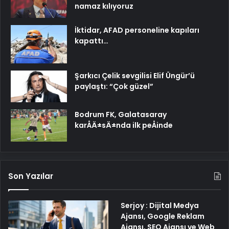
namaz kılıyoruz
İktidar, AFAD personeline kapıları
kapattı…
Şarkıcı Çelik sevgilisi Elif Üngür’ü
paylaştı: “Çok güzel”
Bodrum FK, Galatasaray
karÅÄ±sÄ±nda ilk peÅinde
Son Yazılar
Serjoy : Dijital Medya
Ajansı, Google Reklam
Ajansı, SEO Ajansı ve Web