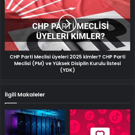
kurulacak?
Parti
Meclisi
üyeleri
2025
kimler?
CHP
Parti
Meclisi
CHP Parti Meclisi üyeleri 2025 kimler? CHP Parti
(PM)
ve
Meclisi (PM) ve Yüksek Disiplin Kurulu listesi
Yüksek
(YDK)
Disiplin
Kurulu
listesi
İlgili Makaleler
(YDK)