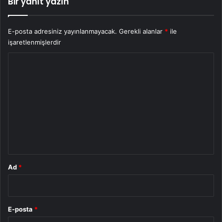
Bir yanıt yazın
E-posta adresiniz yayınlanmayacak.
Gerekli alanlar
*
ile
işaretlenmişlerdir
Y
o
r
u
m
*
Ad
*
E-posta
*