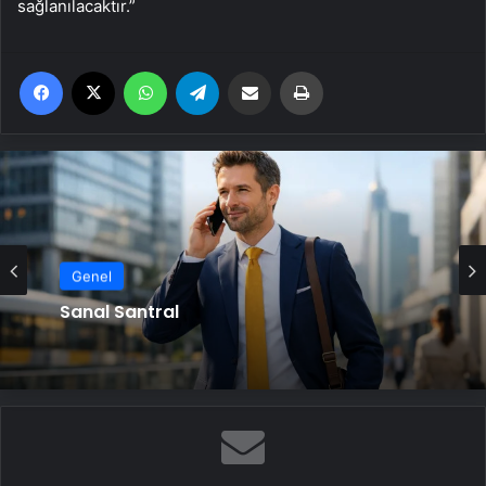
sağlanılacaktır.”
Facebook
X
WhatsApp
Telegram
Email'den paylaş
Yaz
Genel
Sanal Santral