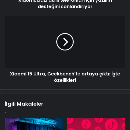
Xiaomi, bazı akıllı telefonları için yazılım
desteğini sonlandırıyor
Xiaomi
15
Ultra,
Geekbench'te
ortaya
çıktı:
İşte
özellikleri
Xiaomi 15 Ultra, Geekbench'te ortaya çıktı: İşte
özellikleri
İlgili Makaleler