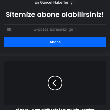
En Güncel Haberler İçin
Sitemize abone olabilirsiniz!
E-
posta
adresinizi
girin
Xiaomi,
bazı
akıllı
telefonları
için
yazılım
desteğini
sonlandırıyor