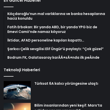
En Güncel Haberler
Kılıçdaroğlu’nun mal varlıklarına ve banka hesaplarına
haciz konuldu
Fatih Erbakan: Bir yanda ABD, bir yanda YPG biz de
Emevi Camii’nde namaz kılıyoruz
İktidar, AFAD personeline kapıları kapattı…
Şarkıcı Çelik sevgilisi Elif Üngür’ü paylaştı: “Çok güzel”
Bodrum FK, Galatasaray karÅÄ±sÄ±nda ilk peÅinde
Teknoloji Haberleri
Türksat 6A kalıcı yörüngesine ulaştı
Bilim insanlarından yeni keşif: Mars’ta