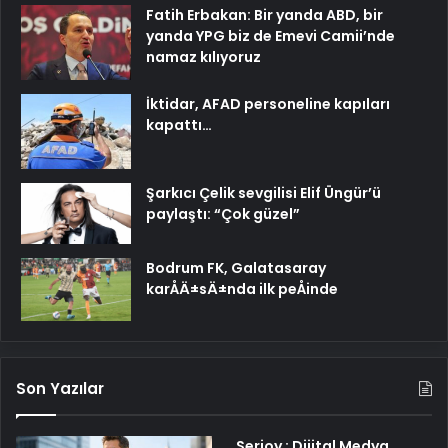
Fatih Erbakan: Bir yanda ABD, bir
yanda YPG biz de Emevi Camii’nde
namaz kılıyoruz
İktidar, AFAD personeline kapıları
kapattı…
Şarkıcı Çelik sevgilisi Elif Üngür’ü
paylaştı: “Çok güzel”
Bodrum FK, Galatasaray
karÅÄ±sÄ±nda ilk peÅinde
Son Yazılar
Serjoy : Dijital Medya