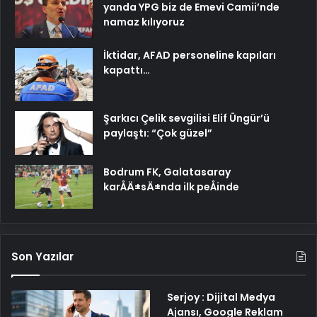
yanda YPG biz de Emevi Camii’nde
namaz kılıyoruz
İktidar, AFAD personeline kapıları
kapattı…
Şarkıcı Çelik sevgilisi Elif Üngür’ü
paylaştı: “Çok güzel”
Bodrum FK, Galatasaray
karÅÄ±sÄ±nda ilk peÅinde
Son Yazılar
Serjoy : Dijital Medya
Ajansı, Google Reklam