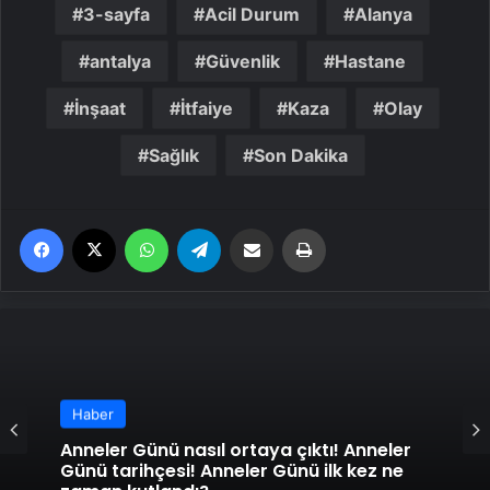
3-sayfa
Acil Durum
Alanya
antalya
Güvenlik
Hastane
İnşaat
İtfaiye
Kaza
Olay
Sağlık
Son Dakika
Facebook
X
WhatsApp
Telegram
Email'den paylaş
Yaz
Haber
Anneler Günü nasıl ortaya çıktı! Anneler
Günü tarihçesi! Anneler Günü ilk kez ne