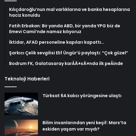
Kılıçdaroğlu’nun mal varlıklarına ve banka hesaplarına
haciz konuldu
Fatih Erbakan: Bir yanda ABD, bir yanda YPG biz de
Emevi Camii’nde namaz kılıyoruz
İktidar, AFAD personeline kapıları kapattı…
Şarkıcı Çelik sevgilisi Elif Üngür’ü paylaştı: “Çok güzel”
Bodrum FK, Galatasaray karÅÄ±sÄ±nda ilk peÅinde
Teknoloji Haberleri
Türksat 6A kalıcı yörüngesine ulaştı
Bilim insanlarından yeni keşif: Mars’ta
eskiden yaşam var mıydı?