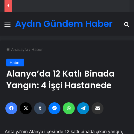
Aydın Gündem Haber
Menü
A
Anasayfa
/
Haber
Haber
Alanya’da 12 Katlı Binada
Yangın: 4 İşçi Hastanede
Facebook
X
Tumblr
Messenger
WhatsApp
Telegram
Email'den paylaş
Antalya’nın Alanya ilçesinde 12 katlı binada çıkan yangın,