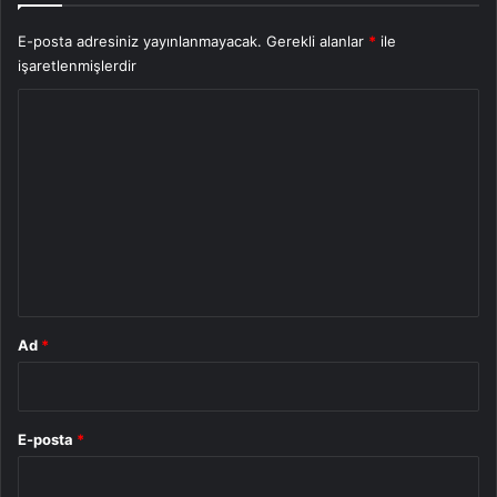
E-posta adresiniz yayınlanmayacak.
Gerekli alanlar
*
ile
işaretlenmişlerdir
Y
o
r
u
m
*
Ad
*
E-posta
*