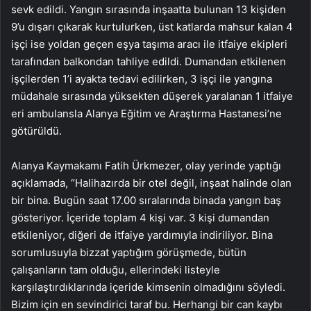
sevk edildi. Yangın sırasında inşaatta bulunan 13 kişiden
9’u dışarı çıkarak kurtulurken, üst katlarda mahsur kalan 4
işçi ise yoldan geçen eşya taşıma aracı ile itfaiye ekipleri
tarafından balkondan tahliye edildi. Dumandan etkilenen
işçilerden 1’i ayakta tedavi edilirken, 3 işçi ile yangına
müdahale sırasında yüksekten düşerek yaralanan 1 itfaiye
eri ambulansla Alanya Eğitim ve Araştırma Hastanesi’ne
götürüldü.
Alanya Kaymakamı Fatih Ürkmezer, olay yerinde yaptığı
açıklamada, “Halihazırda bir otel değil, inşaat halinde olan
bir bina. Bugün saat 17.00 sıralarında binada yangın baş
gösteriyor. İçeride toplam 4 kişi var. 3 kişi dumandan
etkileniyor, diğeri de itfaiye yardımıyla indiriliyor. Bina
sorumlusuyla bizzat yaptığım görüşmede, bütün
çalışanların tam olduğu, ellerindeki listeyle
karşılaştırdıklarında içeride kimsenin olmadığını söyledi.
Bizim için en sevindirici taraf bu. Herhangi bir can kaybı