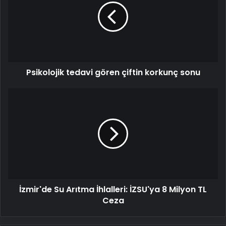
çiftin
korkunç
sonu
Psikolojik tedavi gören çiftin korkunç sonu
İzmir'de
Su
Arıtma
İhlalleri:
İZSU'ya
8
Milyon
TL
Ceza
İzmir'de Su Arıtma İhlalleri: İZSU'ya 8 Milyon TL
Ceza