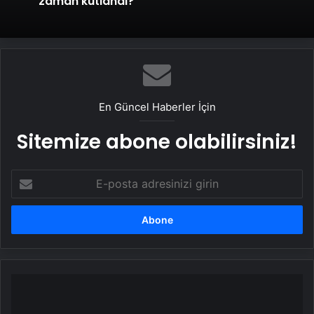
zaman kutlandı?
En Güncel Haberler İçin
Sitemize abone olabilirsiniz!
E-
posta
adresinizi
girin
Psikolojik
tedavi
gören