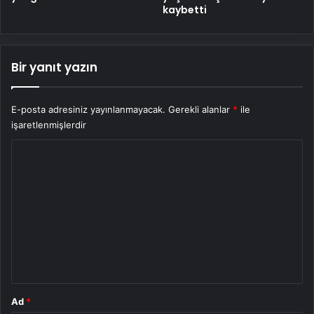
kaybetti
Bir yanıt yazın
E-posta adresiniz yayınlanmayacak.
Gerekli alanlar
*
ile
işaretlenmişlerdir
Y
o
r
u
m
*
Ad
*