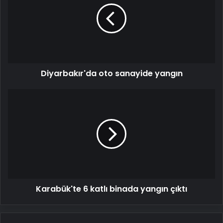
yangın
Diyarbakır'da oto sanayide yangın
Karabük'te
6
katlı
binada
yangın
çıktı
Karabük'te 6 katlı binada yangın çıktı