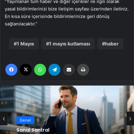
“Yayınlanan tüm haber ve diğer içerikler ile ilgili olarak
yasal bildirimlerinizi bize iletişim sayfası üzerinden iletiniz.
En kısa süre içerisinde bildirimlerinize geri dönüş
sağlanılacaktır.”
1 Mayıs
1 mayıs kutlaması
haber
Facebook
X
WhatsApp
Telegram
Email'den paylaş
Yaz
Genel
Genel
Serjoy : Dijital Medya Ajansı, Google