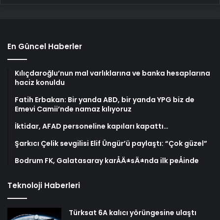
En Güncel Haberler
Kılıçdaroğlu’nun mal varlıklarına ve banka hesaplarına
haciz konuldu
Fatih Erbakan: Bir yanda ABD, bir yanda YPG biz de
Emevi Camii’nde namaz kılıyoruz
İktidar, AFAD personeline kapıları kapattı…
Şarkıcı Çelik sevgilisi Elif Üngür’ü paylaştı: “Çok güzel”
Bodrum FK, Galatasaray karÅÄ±sÄ±nda ilk peÅinde
Teknoloji Haberleri
Türksat 6A kalıcı yörüngesine ulaştı