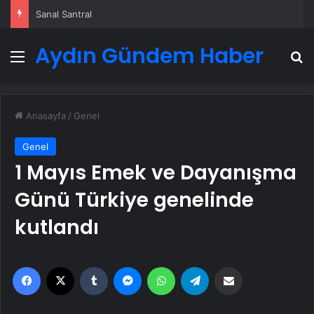
Serjoy : Dijital Medya Ajansı, Google Reklam Ajansı, SEO Ajansı ve Web Tasarım Ajansı
Aydın Gündem Haber
Menü
A
Anasayfa
/
Genel
Genel
1 Mayıs Emek ve Dayanışma
Günü Türkiye genelinde
kutlandı
Facebook
X
Tumblr
Messenger
WhatsApp
Telegram
Email'den paylaş