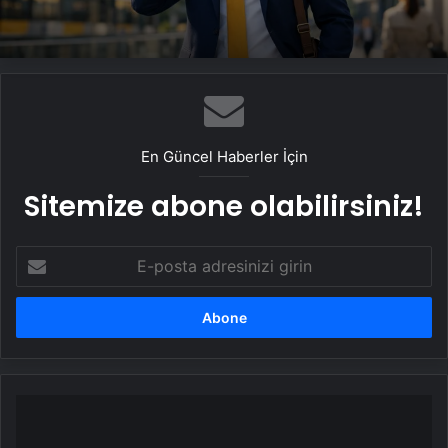
Reklam Ajansı, SEO Ajansı ve Web
Tasarım Ajansı
Sanal Santral
En Güncel Haberler İçin
Sitemize abone olabilirsiniz!
E-
posta
adresinizi
girin
Diyarbakır'da
oto
sanayide