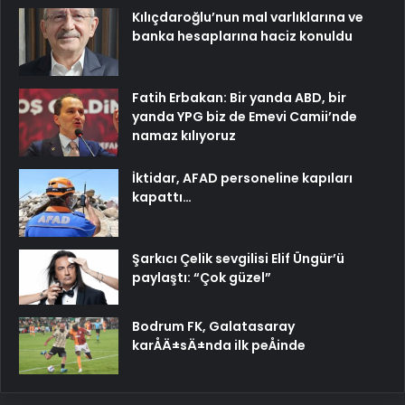
Kılıçdaroğlu’nun mal varlıklarına ve
banka hesaplarına haciz konuldu
Fatih Erbakan: Bir yanda ABD, bir
yanda YPG biz de Emevi Camii’nde
namaz kılıyoruz
İktidar, AFAD personeline kapıları
kapattı…
Şarkıcı Çelik sevgilisi Elif Üngür’ü
paylaştı: “Çok güzel”
Bodrum FK, Galatasaray
karÅÄ±sÄ±nda ilk peÅinde