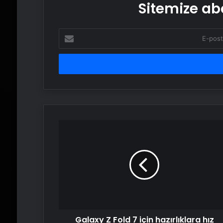
Sitemize abo
E-
posta
adresinizi
girin
Galaxy
Z
Fold
7
için
hazırlıklara
hız
verdi
Galaxy Z Fold 7 için hazırlıklara hız