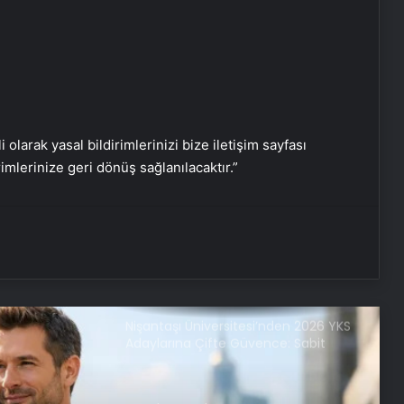
Vira Assistance’tan Türkiye
Genelinde Güvenli Araç Taşıma ve
Yol Yardım Atağı
Keçiören Halı Yıkama Fiyatları ve
Hizmet Kalitesi
i olarak yasal bildirimlerinizi bize iletişim sayfası
rimlerinize geri dönüş sağlanılacaktır.”
Ankara halı yıkama fabrikası
Bigo Elmas Bayi – Güvenli, Hızlı ve
Uygun Fiyatlı Elmas Satın Almanın
Yeni Adresi
Nişantaşı Üniversitesi’nden 2026 YKS
Adaylarına Çifte Güvence: Sabit
Ücret ve Kesintisiz Burs