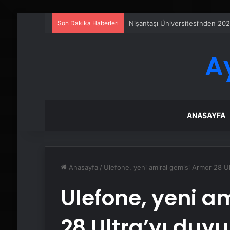
Son Dakika Haberleri
Sanal Santral
A
ANASAYFA
Anasayfa
/
Ulefone, yeni amiral gemisi Armor 28 Ul
Ulefone, yeni a
28 Ultra’yı duy