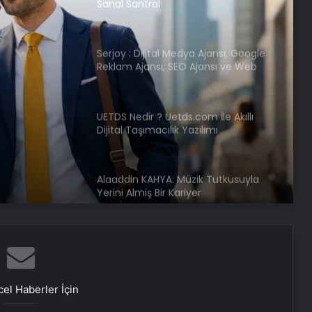
Sanal Santral
Serjoy : Dijital Medya Ajansı, Google
Reklam Ajansı, SEO Ajansı ve Web
Tasarım Ajansı
UETDS Nedir ? Uetds.com İle Akıllı
Dijital Taşımacılık Yazılımı
Alaaddin KAHYA: Müzik Tutkusuyla
Yerini Almiş Bir Kariyer
Dijital Dünyada Yeni Nesil Başarı:
Kerim Kılınç ve Viral İçerik
Stratejilerinin Yükselişi
el Haberler İçin
Vira Assistance’tan Türkiye