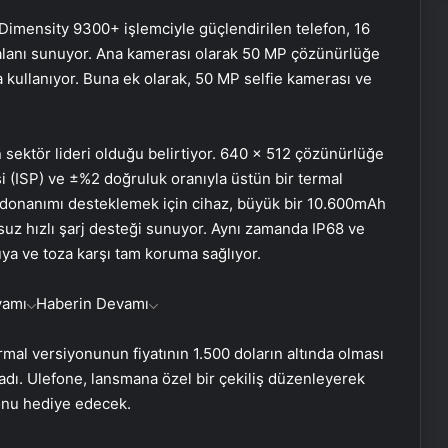
Dimensity 9300+ işlemciyle güçlendirilen telefon, 16
anı sunuyor. Ana kamerası olarak 50 MP çözünürlüğe
 kullanıyor. Buna ek olarak, 50 MP selfie kamerası ve
 sektör lideri olduğu belirtiyor. 640 x 512 çözünürlüğe
i (ISP) ve ±%2 doğruluk oranıyla üstün bir termal
donanımı desteklemek için cihaz, büyük bir 10.600mAh
suz hızlı şarj desteği sunuyor. Aynı zamanda IP68 ve
uya ve toza karşı tam koruma sağlıyor.
vamı
Haberin Devamı
rmal versiyonunun fiyatının 1.500 doların altında olması
Dijital Dünyada Yeni Nesil Başarı:
madı. Ulefone, lansmana özel bir çekiliş düzenleyerek
Kerim Kılınç ve Viral İçerik
onu hediye edecek.
Stratejilerinin Yükselişi