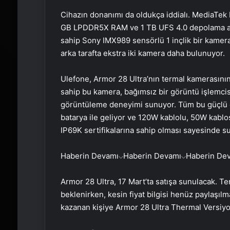
Cihazın donanımı da oldukça iddialı. MediaTek 
GB LPDDR5X RAM ve 1 TB UFS 4.0 depolama al
sahip Sony IMX989 sensörlü 1 inçlik bir kamera
arka tarafta ekstra iki kamera daha bulunuyor.
Ulefone, Armor 28 Ultra’nın termal kamerasının
sahip bu kamera, bağımsız bir görüntü işlemcis
görüntüleme deneyimi sunuyor. Tüm bu güçlü 
batarya ile geliyor ve 120W kablolu, 50W kablo
IP69K sertifikalarına sahip olması sayesinde s
Haberin Devamı
Haberin Devamı
Haberin De
Armor 28 Ultra, 17 Mart’ta satışa sunulacak. Te
beklenirken, kesin fiyat bilgisi henüz paylaşıl
kazanan kişiye Armor 28 Ultra Thermal Versiy