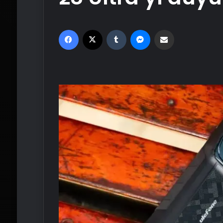
Facebook
X
Tumblr
Messenger
Email'den paylaş