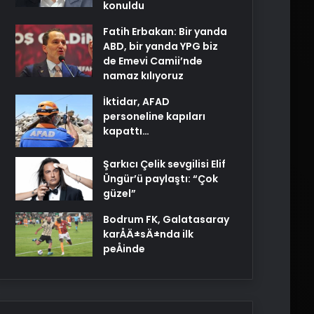
konuldu
Fatih Erbakan: Bir yanda
ABD, bir yanda YPG biz
de Emevi Camii’nde
namaz kılıyoruz
İktidar, AFAD
personeline kapıları
kapattı…
Şarkıcı Çelik sevgilisi Elif
Üngür’ü paylaştı: “Çok
güzel”
Bodrum FK, Galatasaray
karÅÄ±sÄ±nda ilk
peÅinde