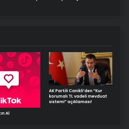
Serjoy : Dijital Medya Ajansı, Google
Reklam Ajansı, SEO Ajansı ve Web
Tasarım Ajansı
UETDS Nedir ? Uetds.com İle Akıllı
Dijital Taşımacılık Yazılımı
Alaaddin KAHYA: Müzik Tutkusuyla
Yerini Almiş Bir Kariyer
AK Partili Canikli’den “Kur
korumalı TL vadeli mevduat
sistemi” açıklaması!
ın Al