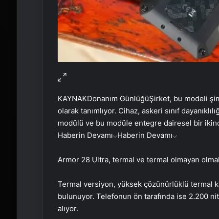
KAYNAK
Donanım Günlüğü
Şirket, bu modeli şi
olarak tanımlıyor. Cihaz, askeri sınıf dayanıklı
modülü ve bu modüle entegre dairesel bir ikinci
Haberin Devamı
Haberin Devamı
Armor 28 Ultra, termal ve termal olmayan olmak 
Termal versiyon, yüksek çözünürlüklü termal 
bulunuyor. Telefonun ön tarafında ise 2.200 ni
alıyor.