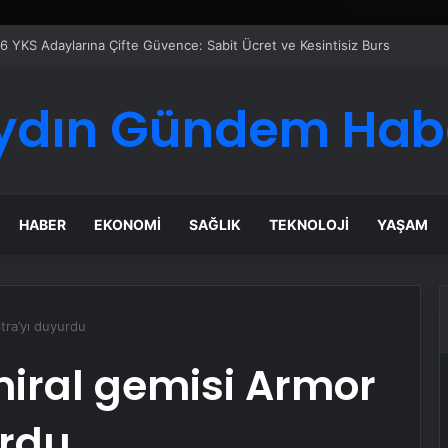
ydın Gündem Hab
HABER
EKONOMI
SAĞLIK
TEKNOLOJI
YAŞAM
tra’yı duyurdu
miral gemisi Armor
urdu