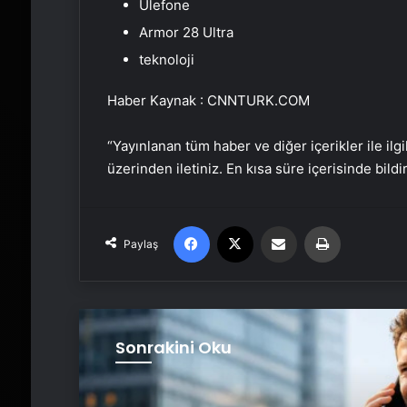
Ulefone
Armor 28 Ultra
teknoloji
Haber Kaynak : CNNTURK.COM
“Yayınlanan tüm haber ve diğer içerikler ile ilgil
üzerinden iletiniz. En kısa süre içerisinde bildi
Facebook
X
Email'den paylaş
Yaz
Paylaş
Sonrakini Oku