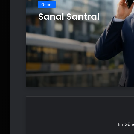
Genel
Sanal Santral
En Günc