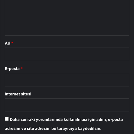
u
m
*
Ad
*
E-posta
*
İnternet sitesi
Daha sonraki yorumlarımda kullanılması için adım, e-posta
adresim ve site adresim bu tarayıcıya kaydedilsin.