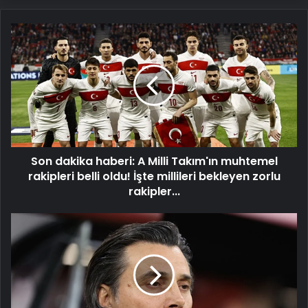
Son
dakika
haberi:
A
Milli
Takım'ın
muhtemel
rakipleri
belli
Son dakika haberi: A Milli Takım'ın muhtemel
oldu!
İşte
rakipleri belli oldu! İşte millileri bekleyen zorlu
millileri
rakipler...
bekleyen
zorlu
Vincenzo
rakipler...
Montella'dan
açıklama:
"Ben
egoist
olmam"