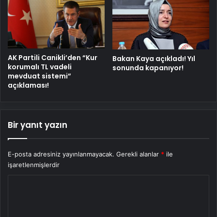
AK Partili Canikli’den “Kur
Bakan Kaya açıkladı! Yıl
korumalı TL vadeli
sonunda kapanıyor!
mevduat sistemi”
açıklaması!
Bir yanıt yazın
E-posta adresiniz yayınlanmayacak.
Gerekli alanlar
*
ile
işaretlenmişlerdir
Y
o
r