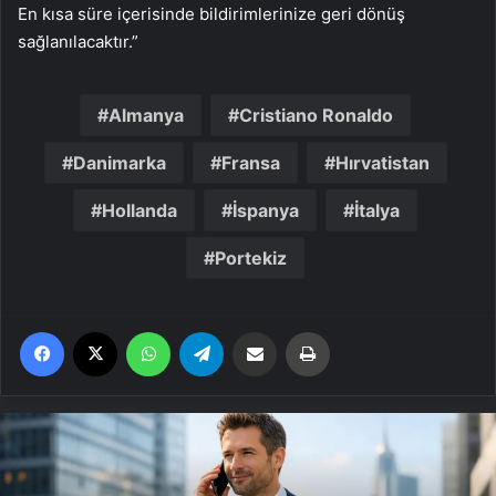
En kısa süre içerisinde bildirimlerinize geri dönüş
sağlanılacaktır.”
Almanya
Cristiano Ronaldo
Danimarka
Fransa
Hırvatistan
Hollanda
İspanya
İtalya
Portekiz
Facebook
X
WhatsApp
Telegram
Email'den paylaş
Yaz