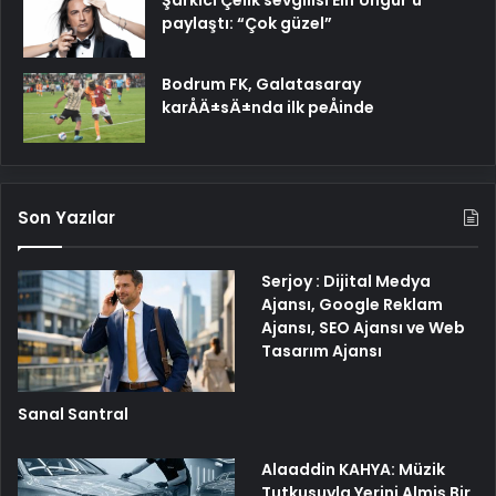
Şarkıcı Çelik sevgilisi Elif Üngür’ü
paylaştı: “Çok güzel”
Bodrum FK, Galatasaray
karÅÄ±sÄ±nda ilk peÅinde
Son Yazılar
Serjoy : Dijital Medya
Ajansı, Google Reklam
Ajansı, SEO Ajansı ve Web
Tasarım Ajansı
Sanal Santral
Alaaddin KAHYA: Müzik
Tutkusuyla Yerini Almiş Bir