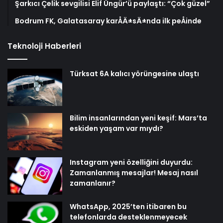
Şarkıcı Çelik sevgilisi Elif Üngür’ü paylaştı: “Çok güzel”
Bodrum FK, Galatasaray karÅÄ±sÄ±nda ilk peÅinde
Teknoloji Haberleri
Türksat 6A kalıcı yörüngesine ulaştı
Bilim insanlarından yeni keşif: Mars’ta
eskiden yaşam var mıydı?
Instagram yeni özelliğini duyurdu:
Zamanlanmış mesajlar! Mesaj nasıl
zamanlanır?
WhatsApp, 2025’ten itibaren bu
telefonlarda desteklenmeyecek