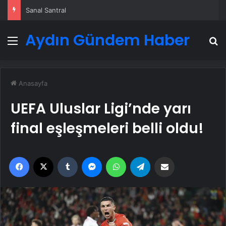
Sanal Santral
Aydın Gündem Haber
Menü
A
Anasayfa
UEFA Uluslar Ligi’nde yarı
final eşleşmeleri belli oldu!
Facebook
X
Tumblr
Messenger
WhatsApp
Telegram
Email'den paylaş