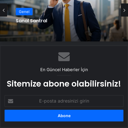
Genel
Sanal Santral
En Güncel Haberler İçin
Sitemize abone olabilirsiniz!
E-
posta
adresinizi
girin