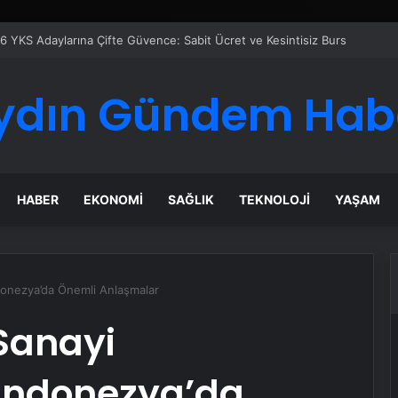
ydın Gündem Hab
HABER
EKONOMI
SAĞLIK
TEKNOLOJI
YAŞAM
onezya’da Önemli Anlaşmalar
Sanayi
Endonezya’da