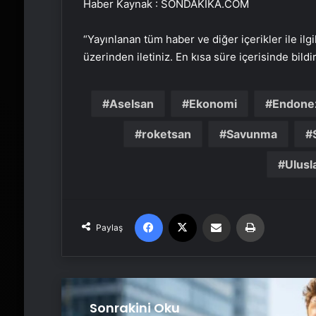
Haber Kaynak : SONDAKIKA.COM
“Yayınlanan tüm haber ve diğer içerikler ile ilgil
üzerinden iletiniz. En kısa süre içerisinde bildi
Aselsan
Ekonomi
Endone
roketsan
Savunma
Ulusla
Facebook
X
Email'den paylaş
Yaz
Paylaş
Sonrakini Oku