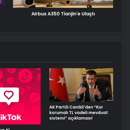
Sanal Santral
Airbus A350 Tianjin'e Ulaştı
Serjoy : Dijital Medya Ajansı, Google
Reklam Ajansı, SEO Ajansı ve Web
Tasarım Ajansı
UETDS Nedir ? Uetds.com İle Akıllı
Dijital Taşımacılık Yazılımı
Alaaddin KAHYA: Müzik Tutkusuyla
Yerini Almiş Bir Kariyer
AK Partili Canikli’den “Kur
korumalı TL vadeli mevduat
sistemi” açıklaması!
ın Al