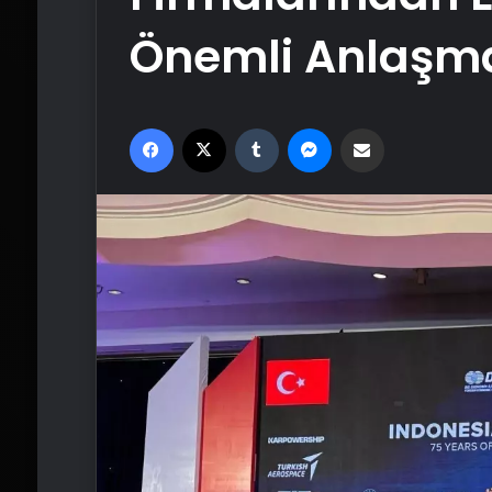
Önemli Anlaşm
Facebook
X
Tumblr
Messenger
Email'den paylaş