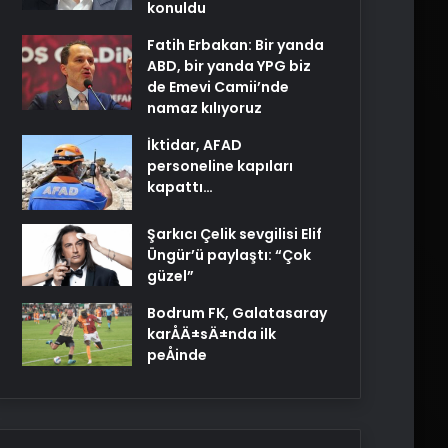
konuldu
Fatih Erbakan: Bir yanda
ABD, bir yanda YPG biz
de Emevi Camii’nde
namaz kılıyoruz
İktidar, AFAD
personeline kapıları
kapattı…
Şarkıcı Çelik sevgilisi Elif
Üngür’ü paylaştı: “Çok
güzel”
Bodrum FK, Galatasaray
karÅÄ±sÄ±nda ilk
peÅinde