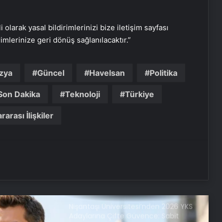
Kerim Kılınç ve Viral İçerik
Stratejilerinin Yükselişi
i olarak yasal bildirimlerinizi bize iletişim sayfası
Vira Assistance’tan Türkiye
rimlerinize geri dönüş sağlanılacaktır.”
Genelinde Güvenli Araç Taşıma ve
Yol Yardım Atağı
zya
Güncel
Havelsan
Politika
Keçiören Halı Yıkama Fiyatları ve
Hizmet Kalitesi
Son Dakika
Teknoloji
Türkiye
rarası İlişkiler
Ankara halı yıkama fabrikası
Bigo Elmas Bayi – Güvenli, Hızlı ve
Uygun Fiyatlı Elmas Satın Almanın
Yeni Adresi
Nişantaşı Üniversitesi’nden 2026 YKS
Adaylarına Çifte Güvence: Sabit