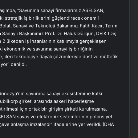
laşımda, “Savunma sanayi firmalarımız ASELSAN,
ratejik iş birliklerini güçlendirecek önemli
Bolat, Sanayi ve Teknoloji Bakanımız Fatih Kacır, Tarım
Sanayii Başkanımız Prof. Dr. Haluk Görgün, DEİK (Dış
e 2 ülkeden iş insanlarının katılımıyla gerçekleşen
i ekonomik ve savunma sanayi iş birliğinin
e, ileri teknolojiye dayalı çözümleriyle dost ve müttefik
yor” denildi.
ndonezya’nın savunma sanayi ekosistemine katkı
blikorp şirketi arasında askeri haberleşme
irilmesi için ortak bir girişim şirketi kurulmasına,
ELSAN savaş ve elektronik sistemlerinin potansiyel
çeve anlaşma imzalandı” ifadelerine yer verildi. (DHA
Dijital Dünyada Yeni Nesil Başarı: