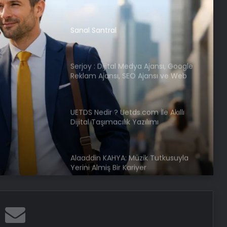
Ücret ve Kesintisiz Burs
Sanal Santral
Serjoy : Dijital Medya Ajansı, Google
Reklam Ajansı, SEO Ajansı ve Web
Tasarım Ajansı
UETDS Nedir ? Uetds.com İle Akıllı
Dijital Taşımacılık Yazılımı
Alaaddin KAHYA: Müzik Tutkusuyla
Yerini Almiş Bir Kariyer
Dijital Dünyada Yeni Nesil Başarı:
Kerim Kılınç ve Viral İçerik
Stratejilerinin Yükselişi