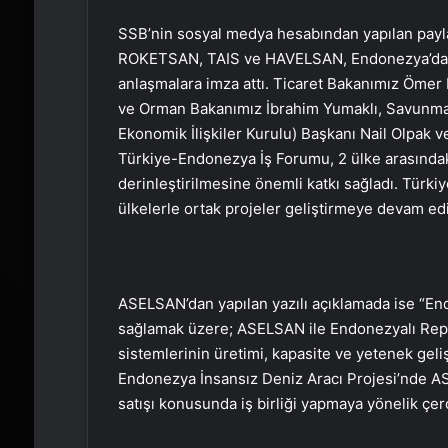
SSB’nin sosyal medya hesabından yapılan pay
ROKETSAN, TAIS ve HAVELSAN, Endonezya’daki st
anlaşmalara imza attı. Ticaret Bakanımız Ömer 
ve Orman Bakanımız İbrahim Yumaklı, Savunma 
Ekonomik İlişkiler Kurulu) Başkanı Nail Olpak v
Türkiye-Endonezya İş Forumu, 2 ülke arasındak
derinleştirilmesine önemli katkı sağladı. Türkiy
ülkelerle ortak projeler geliştirmeye devam edi
ASELSAN’dan yapılan yazılı açıklamada ise “E
sağlamak üzere; ASELSAN ile Endonezyalı Repu
sistemlerinin üretimi, kapasite ve yetenek gelişt
Endonezya İnsansız Deniz Aracı Projesi’nde AS
satışı konusunda iş birliği yapmaya yönelik çer