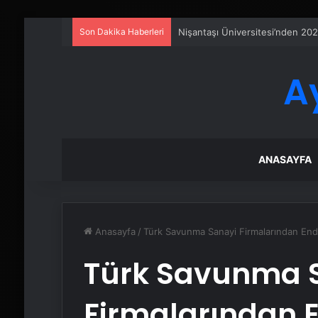
Son Dakika Haberleri
Sanal Santral
A
ANASAYFA
Anasayfa
/
Türk Savunma Sanayi Firmalarından End
Türk Savunma 
Firmalarından 