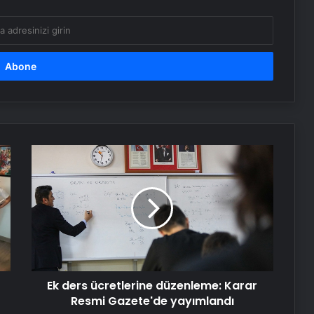
Keçiören Halı Yıkama Fiyatları ve
Hizmet Kalitesi
Ankara halı yıkama fabrikası
Bigo Elmas Bayi – Güvenli, Hızlı ve
Ek
Uygun Fiyatlı Elmas Satın Almanın
ders
Yeni Adresi
ücretlerine
düzenleme:
Nişantaşı Üniversitesi’nden 2026 YKS
Karar
Adaylarına Çifte Güvence: Sabit
Resmi
Ücret ve Kesintisiz Burs
Gazete'de
yayımlandı
Sanal Santral
Ek ders ücretlerine düzenleme: Karar
Resmi Gazete'de yayımlandı