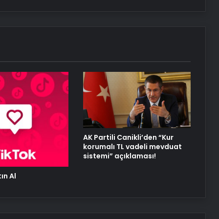
Serjoy : Dijital Medya Ajansı, Google
Reklam Ajansı, SEO Ajansı ve Web
Tasarım Ajansı
UETDS Nedir ? Uetds.com İle Akıllı
Dijital Taşımacılık Yazılımı
Alaaddin KAHYA: Müzik Tutkusuyla
Yerini Almiş Bir Kariyer
AK Partili Canikli’den “Kur
korumalı TL vadeli mevduat
sistemi” açıklaması!
ın Al