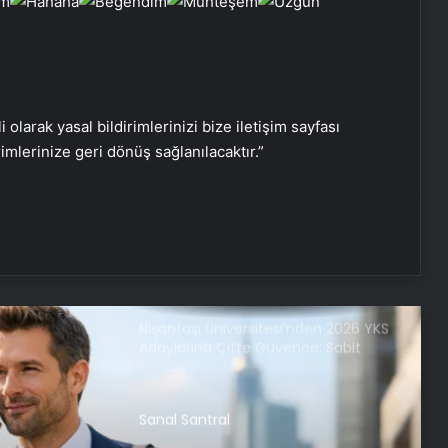
Genelinde Güvenli Araç Taşıma ve
Yol Yardım Atağı
Keçiören Halı Yıkama Fiyatları ve
Hizmet Kalitesi
i olarak yasal bildirimlerinizi bize iletişim sayfası
rimlerinize geri dönüş sağlanılacaktır.”
Ankara halı yıkama fabrikası
Bigo Elmas Bayi – Güvenli, Hızlı ve
Uygun Fiyatlı Elmas Satın Almanın
Yeni Adresi
Nişantaşı Üniversitesi’nden 2026 YKS
Adaylarına Çifte Güvence: Sabit
Ücret ve Kesintisiz Burs
Sanal Santral