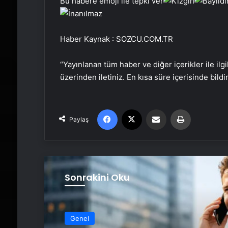
Bu habere emoji ile tepki ver
Haber Kaynak : SOZCU.COM.TR
“Yayınlanan tüm haber ve diğer içerikler ile ilgil
üzerinden iletiniz. En kısa süre içerisinde bildi
Facebook
X
Email'den paylaş
Yaz
Paylaş
Sonrakini Oku
Genel