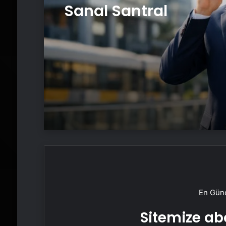
Sanal Santral
En Günc
Sitemize abo