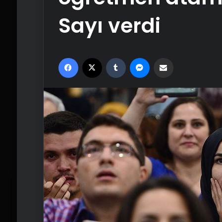
Sayı verdi
Facebook
X
Tumblr
Messenger
Email'den paylaş