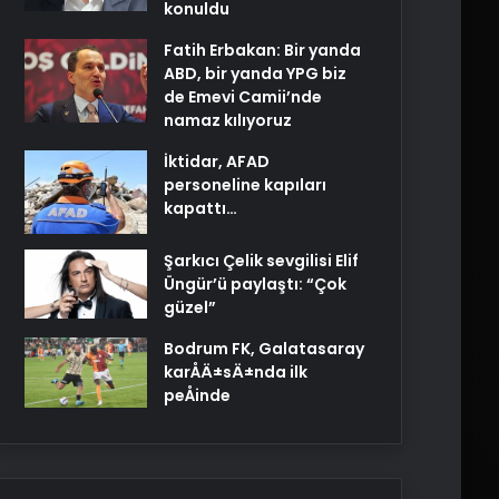
konuldu
Fatih Erbakan: Bir yanda
ABD, bir yanda YPG biz
de Emevi Camii’nde
namaz kılıyoruz
İktidar, AFAD
personeline kapıları
kapattı…
Şarkıcı Çelik sevgilisi Elif
Üngür’ü paylaştı: “Çok
güzel”
Bodrum FK, Galatasaray
karÅÄ±sÄ±nda ilk
peÅinde