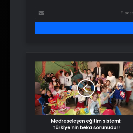
E-
posta
adresinizi
girin
Medreseleşen
eğitim
sistemi:
Türkiye'nin
beka
sorunudur!
Medreseleşen eğitim sistemi:
Türkiye'nin beka sorunudur!