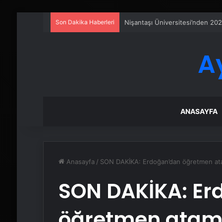
Son Dakika Haberleri
Sanal Santral
A
ANASAYFA
Anasayfa
/
SON DAKİKA: Erdoğan’dan öğretmen atam
SON DAKİKA: Er
öğretmen atama