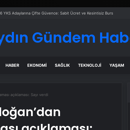
ydın Gündem Hab
HABER
EKONOMI
SAĞLIK
TEKNOLOJI
YAŞAM
ası açıklaması: Sayı verdi
doğan’dan
sı açıklaması: