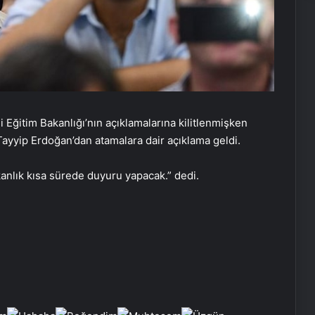
Eğitim Bakanlığı’nın açıklamalarına kilitlenmişken
yyip Erdoğan’dan atamalara dair açıklama geldi.
anlık kısa sürede duyuru yapacak.” dedi.
Dijital Dünyada Yeni Nesil Başarı:
Kerim Kılınç ve Viral İçerik
Stratejilerinin Yükselişi
Vira Assistance’tan Türkiye