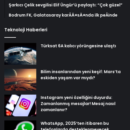
Şarkıcı Çelik sevgilisi Elif Üngür’ü paylaştı: “Çok güzel”
Bodrum FK, Galatasaray karÅÄ±sÄ±nda ilk peÅinde
Teknoloji Haberleri
Türksat 6A kalıcı yörüngesine ulaştı
Bilim insanlarından yeni keşif: Mars’ta
eskiden yaşam var mıydı?
Instagram yeni özelliğini duyurdu:
Zamanlanmış mesajlar! Mesaj nasıl
zamanlanır?
WhatsApp, 2025’ten itibaren bu
telefonlarda desteklenmeyecek