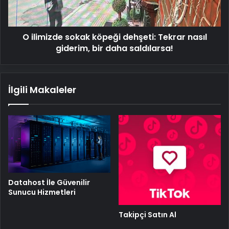
nasıl
giderim,
bir
O ilimizde sokak köpeği dehşeti: Tekrar nasıl
daha
saldılarsa!
giderim, bir daha saldılarsa!
İlgili Makaleler
Datahost İle Güvenilir
Sunucu Hizmetleri
Takipçi Satın Al