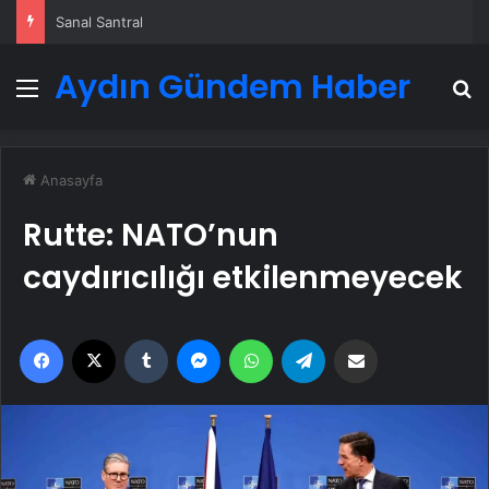
Sanal Santral
Aydın Gündem Haber
Menü
A
Anasayfa
Rutte: NATO’nun
caydırıcılığı etkilenmeyecek
Facebook
X
Tumblr
Messenger
WhatsApp
Telegram
Email'den paylaş