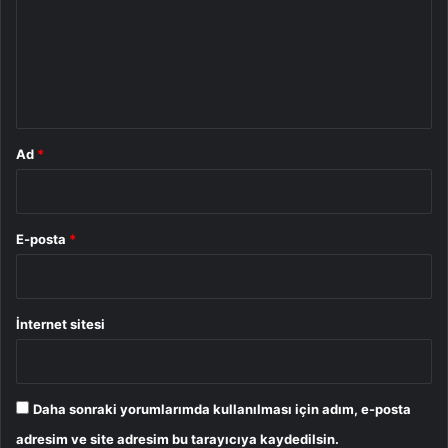
u
m
*
Ad
*
E-posta
*
İnternet sitesi
Daha sonraki yorumlarımda kullanılması için adım, e-posta
adresim ve site adresim bu tarayıcıya kaydedilsin.