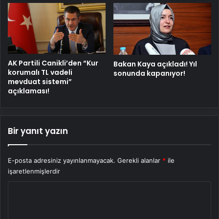
AK Partili Canikli’den “Kur
Bakan Kaya açıkladı! Yıl
korumalı TL vadeli
sonunda kapanıyor!
mevduat sistemi”
açıklaması!
Bir yanıt yazın
E-posta adresiniz yayınlanmayacak.
Gerekli alanlar
*
ile
işaretlenmişlerdir
Y
o
r