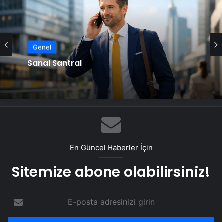
Genel
Sanal Santral
En Güncel Haberler İçin
Sitemize abone olabilirsiniz!
E-
posta
adresinizi