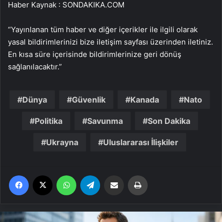
Haber Kaynak : SONDAKIKA.COM
“Yayınlanan tüm haber ve diğer içerikler ile ilgili olarak
yasal bildirimlerinizi bize iletişim sayfası üzerinden iletiniz.
En kısa süre içerisinde bildirimlerinize geri dönüş
sağlanılacaktır.”
Dünya
Güvenlik
Kanada
Nato
Politika
Savunma
Son Dakika
Ukrayna
Uluslararası İlişkiler
Facebook
X
WhatsApp
Telegram
Email'den paylaş
Yaz