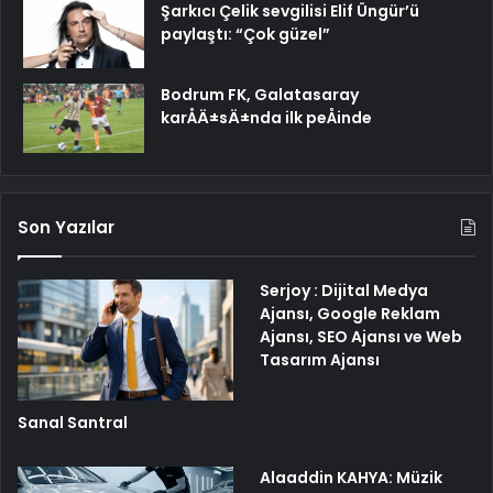
Şarkıcı Çelik sevgilisi Elif Üngür’ü
paylaştı: “Çok güzel”
Bodrum FK, Galatasaray
karÅÄ±sÄ±nda ilk peÅinde
Son Yazılar
Serjoy : Dijital Medya
Ajansı, Google Reklam
Ajansı, SEO Ajansı ve Web
Tasarım Ajansı
Sanal Santral
Alaaddin KAHYA: Müzik