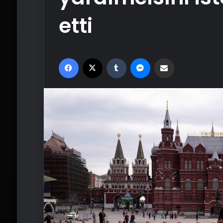
etti
Facebook
X
Tumblr
Messenger
Email'den paylaş