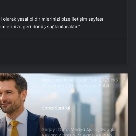
Keçiören Halı Yıkama Fiyatları ve
Hizmet Kalitesi
i olarak yasal bildirimlerinizi bize iletişim sayfası
rimlerinize geri dönüş sağlanılacaktır.”
Ankara halı yıkama fabrikası
Bigo Elmas Bayi – Güvenli, Hızlı ve
Uygun Fiyatlı Elmas Satın Almanın
Yeni Adresi
Nişantaşı Üniversitesi’nden 2026 YKS
Adaylarına Çifte Güvence: Sabit
Ücret ve Kesintisiz Burs
Sanal Santral
Serjoy : Dijital Medya Ajansı, Google
Reklam Ajansı, SEO Ajansı ve Web