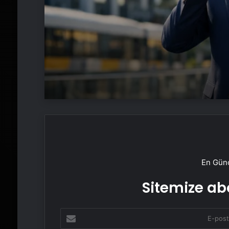
En Günc
Sitemize abo
E-
posta