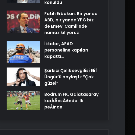
konuldu
Fatih Erbakan: Bir yanda
ABD, bir yanda YPG biz
de Emevi Camii’nde
namaz kılıyoruz
İktidar, AFAD
personeline kapıları
kapattı…
Şarkıcı Çelik sevgilisi Elif
Üngür’ü paylaştı: “Çok
güzel”
Bodrum FK, Galatasaray
karÅÄ±sÄ±nda ilk
peÅinde