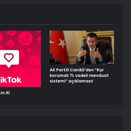
UETDS Nedir ? Uetds.com İle Akıllı
Dijital Taşımacılık Yazılımı
Alaaddin KAHYA: Müzik Tutkusuyla
Yerini Almiş Bir Kariyer
AK Partili Canikli’den “Kur
korumalı TL vadeli mevduat
sistemi” açıklaması!
ın Al