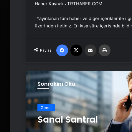
Haber Kaynak : TRTHABER.COM
“Yayınlanan tüm haber ve diğer içerikler ile ilgil
üzerinden iletiniz. En kısa süre içerisinde bildi
Facebook
X
Email'den paylaş
Yaz
Paylaş
Sonrakini Oku
Genel
Sanal Santral