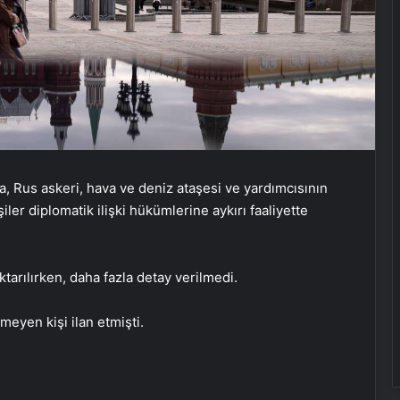
da, Rus askeri, hava ve deniz ataşesi ve yardımcısının
şiler diplomatik ilişki hükümlerine aykırı faaliyette
Dijital Dünyada Yeni Nesil Başarı:
Kerim Kılınç ve Viral İçerik
aktarılırken, daha fazla detay verilmedi.
Stratejilerinin Yükselişi
eyen kişi ilan etmişti.
Vira Assistance’tan Türkiye
Genelinde Güvenli Araç Taşıma ve
Yol Yardım Atağı