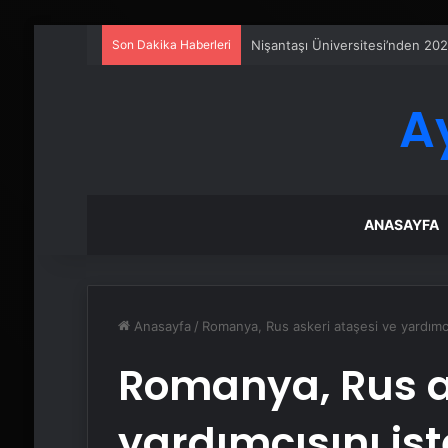
Son Dakika Haberleri
Sanal Santral
A
ANASAYFA
Anasayfa
/
Romanya, Rus askeri ataşesi ve yardımcıs
Romanya, Rus as
yardımcısını is