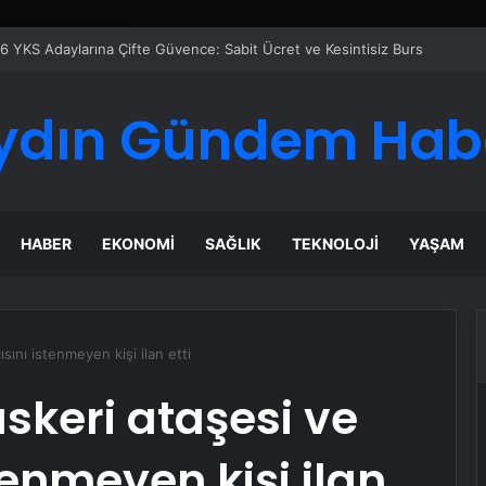
ydın Gündem Hab
HABER
EKONOMI
SAĞLIK
TEKNOLOJI
YAŞAM
ını istenmeyen kişi ilan etti
keri ataşesi ve
tenmeyen kişi ilan