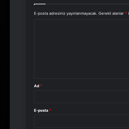
E-posta adresiniz yayınlanmayacak.
Gerekli alanlar
*
i
Y
o
r
u
m
*
Ad
*
E-posta
*