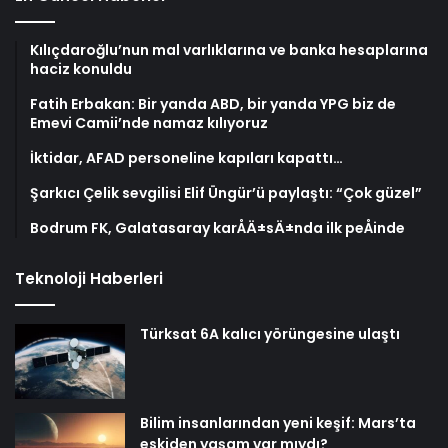
Kılıçdaroğlu’nun mal varlıklarına ve banka hesaplarına
haciz konuldu
Fatih Erbakan: Bir yanda ABD, bir yanda YPG biz de
Emevi Camii’nde namaz kılıyoruz
İktidar, AFAD personeline kapıları kapattı…
Şarkıcı Çelik sevgilisi Elif Üngür’ü paylaştı: “Çok güzel”
Bodrum FK, Galatasaray karÅÄ±sÄ±nda ilk peÅinde
Teknoloji Haberleri
Türksat 6A kalıcı yörüngesine ulaştı
Bilim insanlarından yeni keşif: Mars’ta
eskiden yaşam var mıydı?