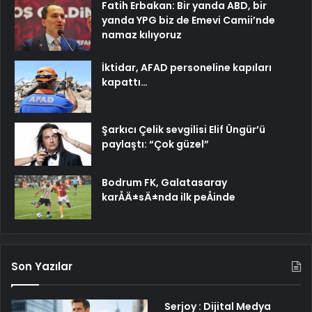
Fatih Erbakan: Bir yanda ABD, bir
yanda YPG biz de Emevi Camii’nde
namaz kılıyoruz
İktidar, AFAD personeline kapıları
kapattı…
Şarkıcı Çelik sevgilisi Elif Üngür’ü
paylaştı: “Çok güzel”
Bodrum FK, Galatasaray
karÅÄ±sÄ±nda ilk peÅinde
Son Yazılar
Serjoy : Dijital Medya