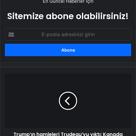
En Güncel Haberler İçin
Sitemize abone olabilirsiniz!
E-
posta
adresinizi
girin
Trump’ın
hamleleri
Trudeau’yu
yıktı:
Kanada
Başbakanı
gözyaşlarına
hakim
olamadı
Trump’ın hamleleri Trudeau’yu yıktı: Kanada