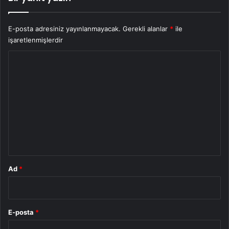
E-posta adresiniz yayınlanmayacak.
Gerekli alanlar
*
ile
işaretlenmişlerdir
Y
o
r
u
m
*
Ad
*
E-posta
*