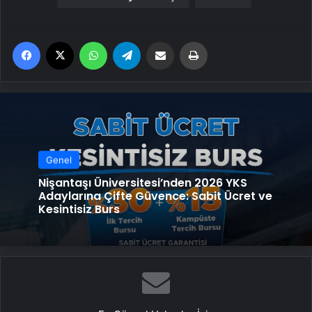
Facebook
X
WhatsApp
Telegram
Email'den paylaş
Yaz
Genel
Nişantaşı Üniversitesi’nden 2026 YKS
Adaylarına Çifte Güvence: Sabit Ücret ve
Kesintisiz Burs