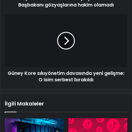
Başbakanı gözyaşlarına hakim olamadı
Güney
Kore
sıkıyönetim
davasında
yeni
gelişme:
O
isim
serbest
Güney Kore sıkıyönetim davasında yeni gelişme:
bırakıldı
O isim serbest bırakıldı
İlgili Makaleler