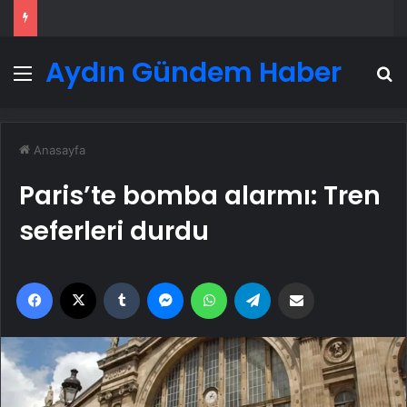
Aydın Gündem Haber
Menü
A
Anasayfa
Paris’te bomba alarmı: Tren
seferleri durdu
Facebook
X
Tumblr
Messenger
WhatsApp
Telegram
Email'den paylaş