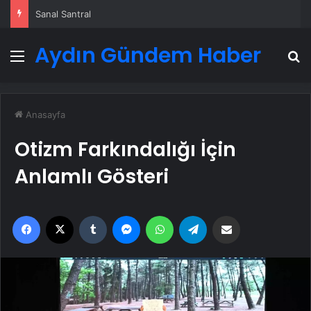
Sanal Santral
Aydın Gündem Haber
Menü
A
Anasayfa
Otizm Farkındalığı İçin
Anlamlı Gösteri
Facebook
X
Tumblr
Messenger
WhatsApp
Telegram
Email'den paylaş