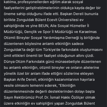
katılma, profesyonellerden eğitim alarak sosyal
faaliyetlerini geliştirebilmelerinin oldukça kayda değer bir
öneme sahip olduğunu ifade etti. Başkan Dereli bununla
birlikte Zonguldak Bülent Ecevit Üniversitesi ev
sahipliğinde ve yine BEUN, Aile Sosyal Hizmetler İl
Müdürlüğü, Gençlik ve Spor İl Müdürlüğü ve Karaelmas
Otizmli Bireyler Sosyal Yardımlaşma Derneği iş birliğinde
düzenlenen böylesine anlamlı etkinliğin sadece
Zonguldak’ta değil tüm Türkiye’de farkındalık oluşturmasını
ümit ettikleri önemli bir faaliyet olduğunun altını çizdi.
Dünya Otizm Farkındalık günü münasebetiyle düzenlenen
bu anlamlı etkinliğin, otizmli bireyler ve onların ailelerine
yönelik özel bir anlam ifade ettiğini sözlerine ekleyen
Başkan Arife Dereli, etkinliğin kazanımlarının hayırlara
vesile olmasını temenni ederek, “Etkinliğin
düzenlenmesinde değerli desteklerinden dolayı başta
Sayın Rektörümüz Prof. Dr. İsmail Hakkı Özölçer olmak
üzere etkinliğin ev sahipliğini yapan Zonguldak Bülent