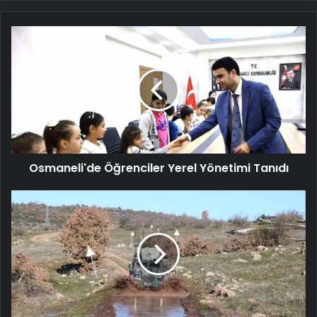
Osmaneli'de
Öğrenciler
Yerel
Yönetimi
Tanıdı
Osmaneli'de Öğrenciler Yerel Yönetimi Tanıdı
Eğitimde
Başarı:
Jandarma
Merkezinde
Önemli
Programlar
Tamamlandı