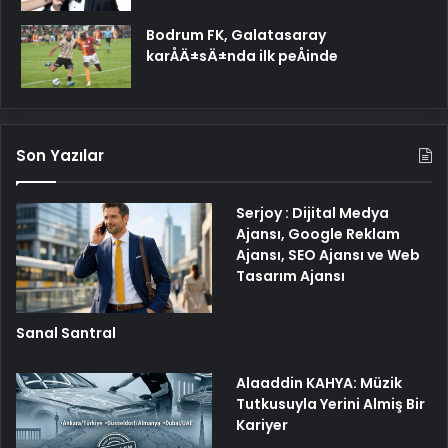
Bodrum FK, Galatasaray
karÅÄ±sÄ±nda ilk peÅinde
Son Yazılar
Serjoy : Dijital Medya
Ajansı, Google Reklam
Ajansı, SEO Ajansı ve Web
Tasarım Ajansı
Sanal Santral
Alaaddin KAHYA: Müzik
Tutkusuyla Yerini Almiş Bir
Kariyer