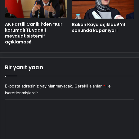
AK Partili Canikli’den “Kur
Bakan Kaya açıkladı! Yıl
korumalı TL vadeli
sonunda kapanıyor!
mevduat sistemi”
açıklaması!
Bir yanıt yazın
E-posta adresiniz yayınlanmayacak.
Gerekli alanlar
*
ile
işaretlenmişlerdir
Y
o
r
u