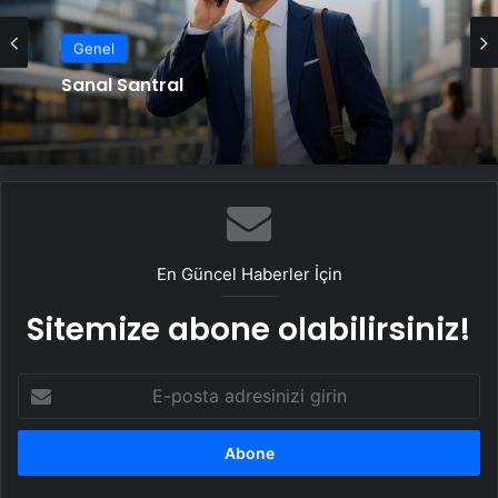
Genel
Sanal Santral
En Güncel Haberler İçin
Sitemize abone olabilirsiniz!
E-
posta
adresinizi
girin