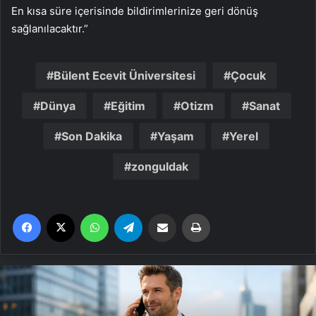
En kısa süre içerisinde bildirimlerinize geri dönüş
sağlanılacaktır.”
Bülent Ecevit Üniversitesi
Çocuk
Dünya
Eğitim
Otizm
Sanat
Son Dakika
Yaşam
Yerel
zonguldak
Facebook
X
WhatsApp
Telegram
Email'den paylaş
Yaz