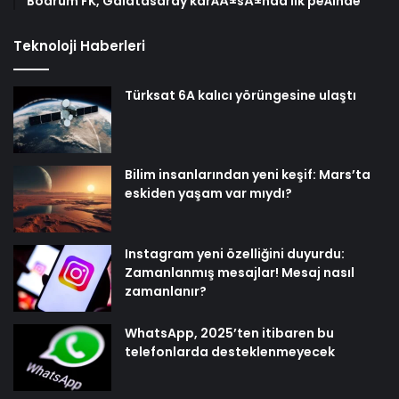
Bodrum FK, Galatasaray karÅÄ±sÄ±nda ilk peÅinde
Teknoloji Haberleri
Türksat 6A kalıcı yörüngesine ulaştı
Bilim insanlarından yeni keşif: Mars’ta
eskiden yaşam var mıydı?
Instagram yeni özelliğini duyurdu:
Zamanlanmış mesajlar! Mesaj nasıl
zamanlanır?
WhatsApp, 2025’ten itibaren bu
telefonlarda desteklenmeyecek