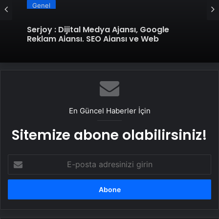
Genel
Serjoy : Dijital Medya Ajansı, Google
Reklam Ajansı, SEO Ajansı ve Web
Tasarım Ajansı
En Güncel Haberler İçin
Sitemize abone olabilirsiniz!
E-
posta
adresinizi
girin