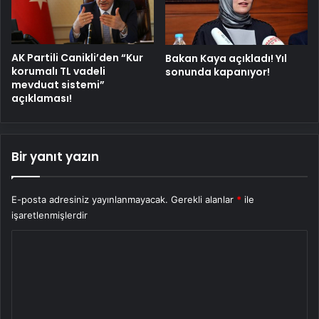
AK Partili Canikli’den “Kur
Bakan Kaya açıkladı! Yıl
korumalı TL vadeli
sonunda kapanıyor!
mevduat sistemi”
açıklaması!
Bir yanıt yazın
E-posta adresiniz yayınlanmayacak.
Gerekli alanlar
*
ile
işaretlenmişlerdir
Y
o
r
u