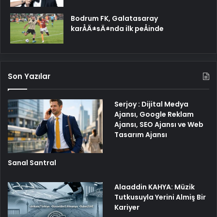
Bodrum FK, Galatasaray
karÅÄ±sÄ±nda ilk peÅinde
Son Yazılar
Serjoy : Dijital Medya
Ajansı, Google Reklam
Ajansı, SEO Ajansı ve Web
Tasarım Ajansı
Sanal Santral
Alaaddin KAHYA: Müzik
Tutkusuyla Yerini Almiş Bir
Kariyer