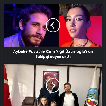
Aybüke
Pusat
ile
Cem
Yiğit
Üzümoğlu'nun
takipçi
sayısı
arttı
Aybüke Pusat ile Cem Yiğit Üzümoğlu'nun
takipçi sayısı arttı
Başkan
Torun,
Minik
Öğrencilerle
Sıcak
Anlar
Yaşadı