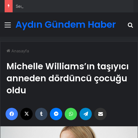
Serjoy : Dijital Medya Ajansı, Google Reklam Ajansı, SEO Ajansı ve Web Tasarım Ajansı
Aydın Gündem Haber
Menü
A
Anasayfa
Michelle Williams’ın taşıyıcı
anneden dördüncü çocuğu
oldu
Facebook
X
Tumblr
Messenger
WhatsApp
Telegram
Email'den paylaş