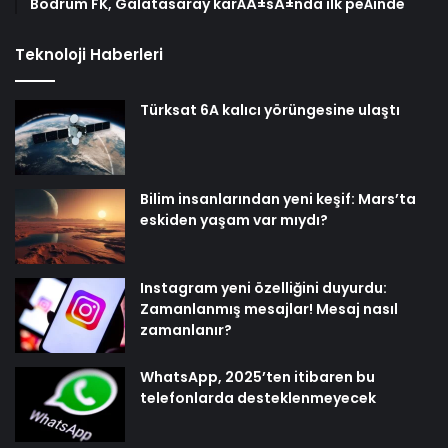
Bodrum FK, Galatasaray karÅÄ±sÄ±nda ilk peÅinde
Teknoloji Haberleri
Türksat 6A kalıcı yörüngesine ulaştı
Bilim insanlarından yeni keşif: Mars’ta
eskiden yaşam var mıydı?
Instagram yeni özelliğini duyurdu:
Zamanlanmış mesajlar! Mesaj nasıl
zamanlanır?
WhatsApp, 2025’ten itibaren bu
telefonlarda desteklenmeyecek