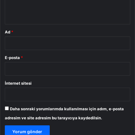
m
*
Ad
*
E-posta
*
İnternet sitesi
Daha sonraki yorumlarımda kullanılması için adım, e-posta
adresim ve site adresim bu tarayıcıya kaydedilsin.