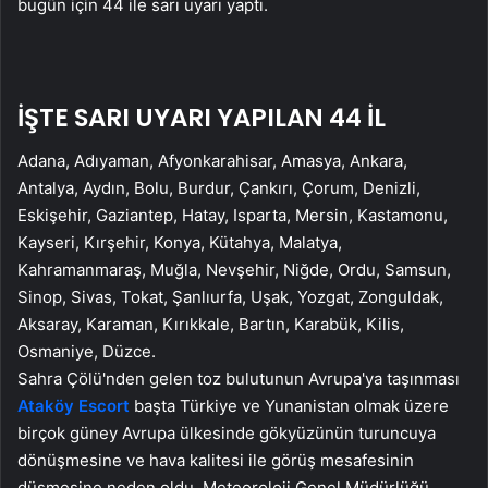
bugün için 44 ile sarı uyarı yaptı.
İŞTE SARI UYARI YAPILAN 44 İL
Adana, Adıyaman, Afyonkarahisar, Amasya, Ankara,
Antalya, Aydın, Bolu, Burdur, Çankırı, Çorum, Denizli,
Eskişehir, Gaziantep, Hatay, Isparta, Mersin, Kastamonu,
Kayseri, Kırşehir, Konya, Kütahya, Malatya,
Kahramanmaraş, Muğla, Nevşehir, Niğde, Ordu, Samsun,
Sinop, Sivas, Tokat, Şanlıurfa, Uşak, Yozgat, Zonguldak,
Aksaray, Karaman, Kırıkkale, Bartın, Karabük, Kilis,
Osmaniye, Düzce.
Sahra Çölü'nden gelen toz bulutunun Avrupa'ya taşınması
Ataköy Escort
başta Türkiye ve Yunanistan olmak üzere
birçok güney Avrupa ülkesinde gökyüzünün turuncuya
dönüşmesine ve hava kalitesi ile görüş mesafesinin
düşmesine neden oldu. Meteoroloji Genel Müdürlüğü,