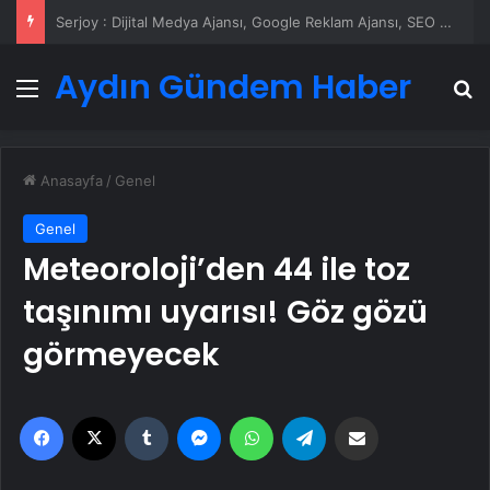
UETDS Nedir ? Uetds.com İle Akıllı Dijital Taşımacılık Yazılımı
Aydın Gündem Haber
Menü
A
Anasayfa
/
Genel
Genel
Meteoroloji’den 44 ile toz
taşınımı uyarısı! Göz gözü
görmeyecek
Facebook
X
Tumblr
Messenger
WhatsApp
Telegram
Email'den paylaş