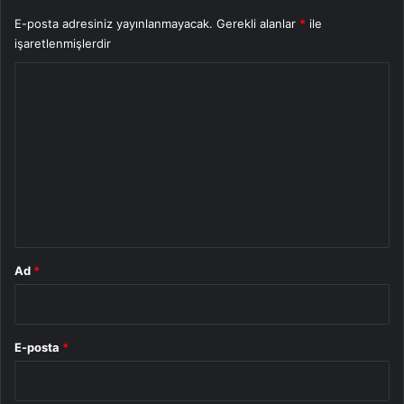
E-posta adresiniz yayınlanmayacak.
Gerekli alanlar
*
ile
işaretlenmişlerdir
Y
o
r
u
m
*
Ad
*
E-posta
*