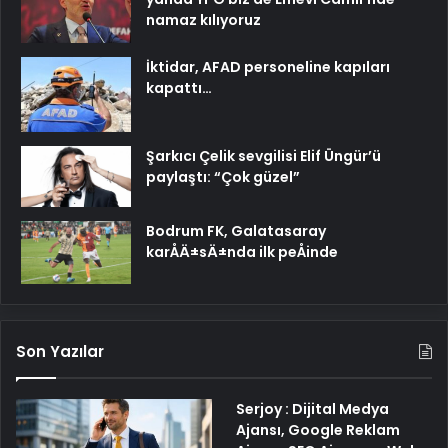
namaz kılıyoruz
İktidar, AFAD personeline kapıları
kapattı…
Şarkıcı Çelik sevgilisi Elif Üngür’ü
paylaştı: “Çok güzel”
Bodrum FK, Galatasaray
karÅÄ±sÄ±nda ilk peÅinde
Son Yazılar
Serjoy : Dijital Medya
Ajansı, Google Reklam