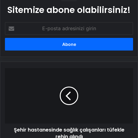
Sitemize abone olabilirsiniz!
E-
posta
adresinizi
girin
Şehir
hastanesinde
sağlık
çalışanları
tüfekle
rehin
alındı
Şehir hastanesinde sağlık çalışanları tüfekle
rehin alındı