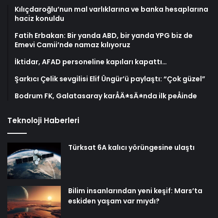
Kılıçdaroğlu’nun mal varlıklarına ve banka hesaplarına
haciz konuldu
Fatih Erbakan: Bir yanda ABD, bir yanda YPG biz de
Emevi Camii’nde namaz kılıyoruz
İktidar, AFAD personeline kapıları kapattı…
Şarkıcı Çelik sevgilisi Elif Üngür’ü paylaştı: “Çok güzel”
Bodrum FK, Galatasaray karÅÄ±sÄ±nda ilk peÅinde
Teknoloji Haberleri
Türksat 6A kalıcı yörüngesine ulaştı
Bilim insanlarından yeni keşif: Mars’ta
eskiden yaşam var mıydı?