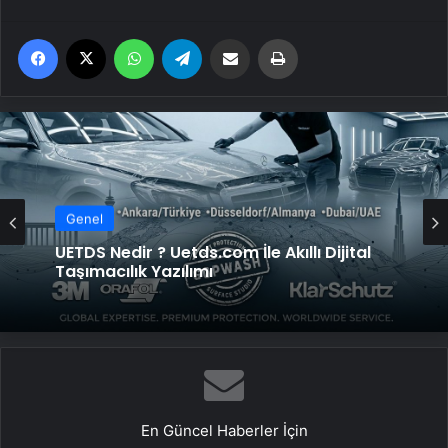
Facebook
X
WhatsApp
Telegram
Email'den paylaş
Yaz
Genel
UETDS Nedir ? Uetds.com İle Akıllı Dijital
Taşımacılık Yazılımı
En Güncel Haberler İçin