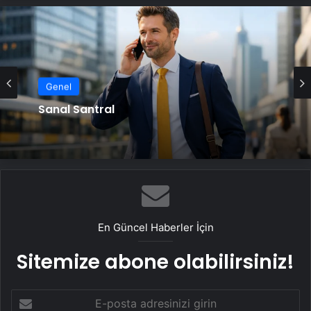
Genel
Sanal Santral
En Güncel Haberler İçin
Sitemize abone olabilirsiniz!
E-
posta