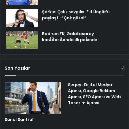
Şarkıcı Çelik sevgilisi Elif Üngür’ü
paylaştı: “Çok güzel”
Bodrum FK, Galatasaray
karÅÄ±sÄ±nda ilk peÅinde
Son Yazılar
Serjoy : Dijital Medya
Ajansı, Google Reklam
Ajansı, SEO Ajansı ve Web
Tasarım Ajansı
Sanal Santral