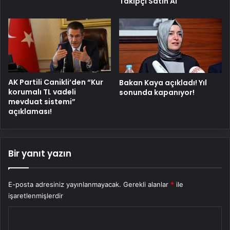
Takipçi Satın Al
AK Partili Canikli’den “Kur
Bakan Kaya açıkladı! Yıl
korumalı TL vadeli
sonunda kapanıyor!
mevduat sistemi”
açıklaması!
Bir yanıt yazın
E-posta adresiniz yayınlanmayacak.
Gerekli alanlar
*
ile
işaretlenmişlerdir
Y
o