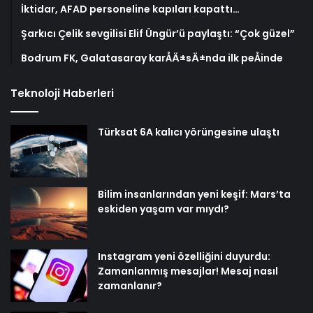
İktidar, AFAD personeline kapıları kapattı…
Şarkıcı Çelik sevgilisi Elif Üngür’ü paylaştı: “Çok güzel”
Bodrum FK, Galatasaray karÅÄ±sÄ±nda ilk peÅinde
Teknoloji Haberleri
Türksat 6A kalıcı yörüngesine ulaştı
Bilim insanlarından yeni keşif: Mars’ta
eskiden yaşam var mıydı?
Instagram yeni özelliğini duyurdu:
Zamanlanmış mesajlar! Mesaj nasıl
zamanlanır?