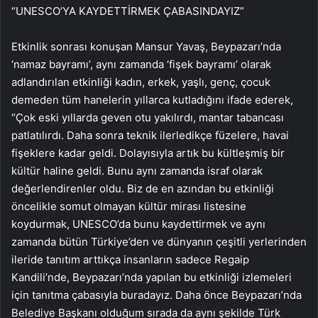
“UNESCO’YA KAYDETTİRMEK ÇABASINDAYIZ”
Etkinlik sonrası konuşan Mansur Yavaş, Beypazarı’nda
‘namaz bayramı’, aynı zamanda ‘fişek bayramı’ olarak
adlandırılan etkinliği kadın, erkek, yaşlı, genç, çocuk
demeden tüm hanelerin yıllarca kutladığını ifade ederek,
“Çok eski yıllarda geven otu yakılırdı, mantar tabancası
patlatılırdı. Daha sonra teknik ilerledikçe füzelere, havai
fişeklere kadar geldi. Dolayısıyla artık bu kültleşmiş bir
kültür haline geldi. Bunu aynı zamanda israf olarak
değerlendirenler oldu. Biz de en azından bu etkinliği
öncelikle somut olmayan kültür mirası listesine
koydurmak, UNESCO’da bunu kaydettirmek ve aynı
zamanda bütün Türkiye’den ve dünyanın çeşitli yerlerinden
ileride tanıtım arttıkça insanların sadece Regaip
Kandili’nde, Beypazarı’nda yapılan bu etkinliği izlemeleri
için tanıtma çabasıyla buradayız. Daha önce Beypazarı’nda
Belediye Başkanı olduğum sırada da aynı şekilde Türk