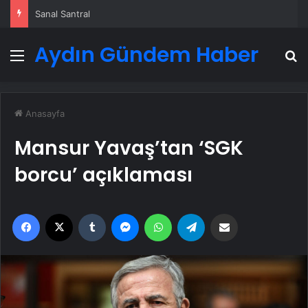
Sanal Santral
Aydın Gündem Haber
Menü
A
Anasayfa
Mansur Yavaş’tan ‘SGK
borcu’ açıklaması
Facebook
X
Tumblr
Messenger
WhatsApp
Telegram
Email'den paylaş