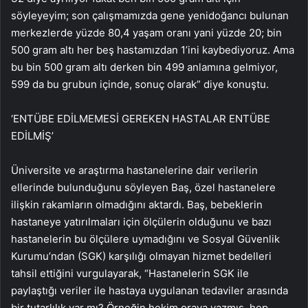
söyleyeyim; son çalışmamızda gene yenidoğancı bulunan
merkezlerde yüzde 80,4 yaşam oranı yani yüzde 20; bin
500 gram altı her beş hastamızdan 1’ini kaybediyoruz. Ama
bu bin 500 gram altı derken bin 499 anlamına gelmiyor,
599 da bu grubun içinde, sonuç olarak” diye konuştu.
‘ENTÜBE EDİLMEMESİ GEREKEN HASTALAR ENTÜBE
EDİLMİŞ’
Üniversite ve araştırma hastanelerine dair verilerin
ellerinde bulunduğunu söyleyen Baş, özel hastanelere
ilişkin rakamların olmadığını aktardı. Baş, bebeklerin
hastaneye yatırılmaları için ölçülerin olduğunu ve bazı
hastanelerin bu ölçülere uymadığını ve Sosyal Güvenlik
Kurumu’ndan (SGK) karşılığı olmayan hizmet bedelleri
tahsil ettiğini vurgulayarak, “Hastanelerin SGK ile
paylaştığı veriler ile hastaya uygulanan tedaviler arasında
bir tutarlılık var mı? Örneğin hekim oraya yazmış, hep