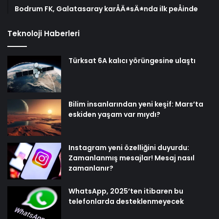
Bodrum FK, Galatasaray karÅÄ±sÄ±nda ilk peÅinde
Teknoloji Haberleri
Türksat 6A kalıcı yörüngesine ulaştı
Bilim insanlarından yeni keşif: Mars’ta
eskiden yaşam var mıydı?
Instagram yeni özelliğini duyurdu:
Zamanlanmış mesajlar! Mesaj nasıl
zamanlanır?
WhatsApp, 2025’ten itibaren bu
telefonlarda desteklenmeyecek