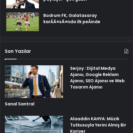
Bodrum FK, Galatasaray
karÅÄ±sÄ±nda ilk peÅinde
Son Yazılar
Serjoy : Dijital Medya
Ajansı, Google Reklam
Ajansı, SEO Ajansı ve Web
Tasarım Ajansı
Sanal Santral
Alaaddin KAHYA: Müzik
Tutkusuyla Yerini Almiş Bir
Kariyer