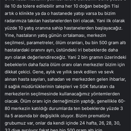
ile 10 da tolere edilebilir ama her 10 doğan bebeğin 1’isi
artık o klinikte ya da o hastanede yatışı varsa bu bizim
radarımıza takılan hastanelerden biri olacak. Yani ilk olarak
yüzde 10 yatış oranına sahip hastanelerden başlayacağız.
Yine, hastaların yatış günün ortalaması, merkezin
seçilmesi, parametreler, ölüm oranları, bu bin 500 gram altı
hastalardaki oranını ayrı, üstündeki iri bebeklerde daha
ayrı olarak değerlendireceğiz. Yani 2 bin gramın üzerindeki
bebeklerin daha fazla ölüm oranı olan merkezler bizim için
dikkat çekici. Gene, aylık ve yıllık sevk edilen ve sevk
alınan hasta sayıları, sahadan ve merkezden gelen ihbarlar,
il sağlık müdürlüklerinin talepleri ve SGK faturaları da
merkezlerin seçilmesinde kullanacağımız yöntemlerden
olacak. Ölüm oranı için derneğimizin yaptığı, genellikle 60-
80 merkezin katıldığı durumlarda ten bebeklerde yüzde 3
ila 5 arasında bir değişiklik oluyor. Bizim prematüre
grubumuz var, onlar da kendi içinde 24 hafta, 26, 28, 30,
32 diye ayrılıyor fakat ben bin 500 gram altı için