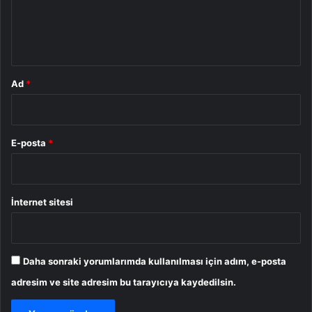
m
*
Ad
*
E-posta
*
İnternet sitesi
Daha sonraki yorumlarımda kullanılması için adım, e-posta
adresim ve site adresim bu tarayıcıya kaydedilsin.