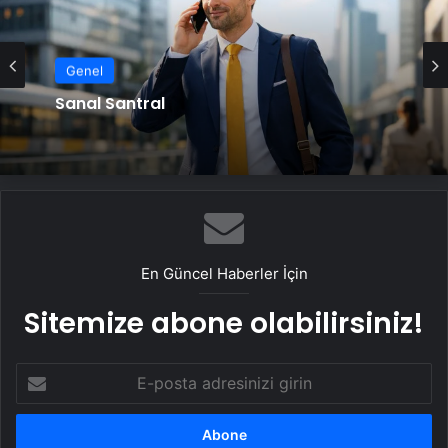
Genel
Genel
Sanal Santral
Serjoy : Dijital Medya Ajansı, Google
Reklam Ajansı, SEO Ajansı ve Web
Tasarım Ajansı
En Güncel Haberler İçin
Sitemize abone olabilirsiniz!
E-
posta
adresinizi
girin