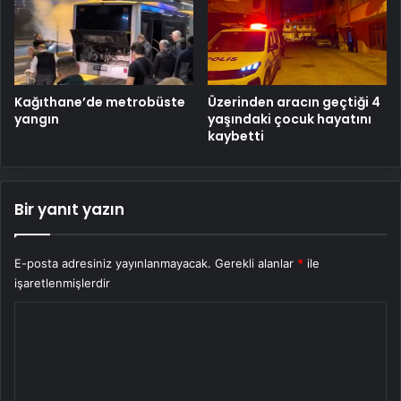
Kağıthane’de metrobüste
Üzerinden aracın geçtiği 4
yangın
yaşındaki çocuk hayatını
kaybetti
Bir yanıt yazın
E-posta adresiniz yayınlanmayacak.
Gerekli alanlar
*
ile
işaretlenmişlerdir
Y
o
r
u