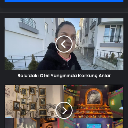
Bolu'daki
Otel
Yangınında
Korkunç
Anlar
Bolu'daki Otel Yangınında Korkunç Anlar
Frida
Kahlo'nun
Günlükleri
sergisi
AKM'de
ziyarete
açıldı