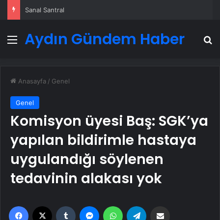
Sanal Santral
Aydın Gündem Haber
Menü
A
Anasayfa
/
Genel
Genel
Komisyon üyesi Baş: SGK’ya
yapılan bildirimle hastaya
uygulandığı söylenen
tedavinin alakası yok
Facebook
X
Tumblr
Messenger
WhatsApp
Telegram
Email'den paylaş