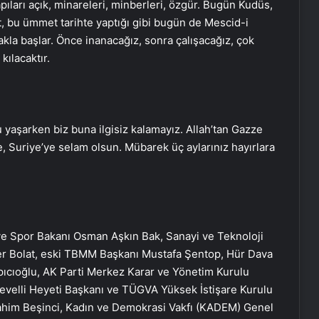
arı açık, minareleri, minberleri, özgür. Bugün Kudüs,
let, bu ümmet tarihte yaptığı gibi bugün de Mescid-i
kla başlar. Önce inanacağız, sonra çalışacağız, çok
kılacaktır.
 yaşarken biz buna ilgisiz kalamayız. Allah’tan Gazze
, Suriye’ye selam olsun. Mübarek üç aylarınız hayırlara
ve Spor Bakanı Osman Aşkın Bak, Sanayi ve Teknoloji
er Bolat, eski TBMM Başkanı Mustafa Şentop, Hür Dava
ıcıoğlu, AK Parti Merkez Karar ve Yönetim Kurulu
evelli Heyeti Başkanı ve TÜGVA Yüksek İstişare Kurulu
ahim Beşinci, Kadın ve Demokrasi Vakfı (KADEM) Genel