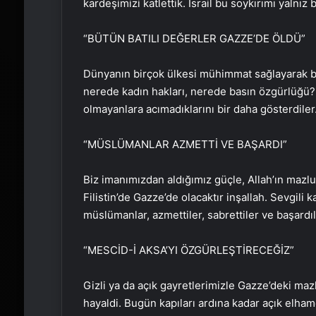
kardeşimizi katlettik. İsrail bu soykırımı yalnız
“BÜTÜN BATILI DEĞERLER GAZZE’DE ÖLDÜ”
Dünyanın birçok ülkesi mühimmat sağlayarak bu
nerede kadın hakları, nerede basın özgürlüğü? 
olmayanlara acımadıklarını bir daha gösterdiler
“MÜSLÜMANLAR AZMETTİ VE BAŞARDI”
Biz imanımızdan aldığımız güçle, Allah’ın mazlu
Filistin’de Gazze’de olacaktır inşallah. Sevgil
müslümanlar, azmettiler, sabrettiler ve başardıl
“MESCİD-İ AKSA’YI ÖZGÜRLEŞTİRECEĞİZ”
Gizli ya da açık gayretlerimizle Gazze’deki ma
hayaldi. Bugün kapıları ardına kadar açık elha