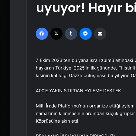
uyuyor! Hayır b
Facebook
X
Tumblr
Messenger
Email'den paylaş
7 Ekim 2023’ten bu yana İsrail zulmü altındaki
haykıran Türkiye, 2025’in ilk gününde, Filistinl
kişinin katıldığı Gazze buluşması, bu yıl yine 
400’E YAKIN STK’DAN EYLEME DESTEK
Milli İrade Platformu’nun organize ettiği eylem
namazının kılınmasının ardından küçük gruplar 
Köprüsü’ne akın etti.