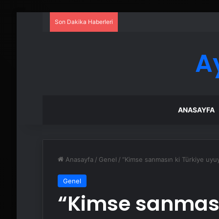
Son Dakika Haberleri
A
ANASAYFA
Anasayfa
/
Genel
/
“Kimse sanmasın ki Türkiye uyuyo
Genel
“Kimse sanması