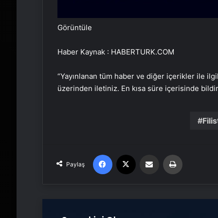
Görüntüle
Haber Kaynak : HABERTURK.COM
“Yayınlanan tüm haber ve diğer içerikler ile ilgil
üzerinden iletiniz. En kısa süre içerisinde bildi
Fili
Facebook
X
Email'den paylaş
Yaz
Paylaş