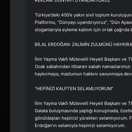
REKLAM
“DÜNYAYI UYANDIRIYORUZ”
Türkiye’deki 400’e yakın sivil toplum kuruluşun
Platformu, “Dünyayı uyandırıyoruz”, “Dün Ayas
sloganlarıyla eyleme katılım için ortak çağrıda
BİLAL ERDOĞAN: ZALİMİN ZULMÜNÜ HAYKIR
İlim Yayma Vakfı Mütevelli Heyeti Başkanı ve T
Ocak sabahından itibaren sabah namazlarımızı k
haykırmaya, mazlumun hakkını savunmaya dev
“HEPİNİZİ KALPTEN SELAMLIYORUM”
İlim Yayma Vakfı Mütevelli Heyeti Başkanı ve T
Galata buluşmasında yaptığı konuşmada, özetle ş
gönüldaşları hepinizi yürekten selamlıyorum. 
Erdoğan’ın selamıyla hepinizi selamlıyorum.