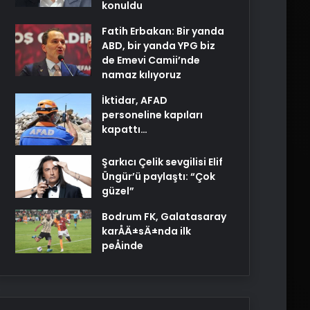
konuldu
Fatih Erbakan: Bir yanda
ABD, bir yanda YPG biz
de Emevi Camii’nde
namaz kılıyoruz
İktidar, AFAD
personeline kapıları
kapattı…
Şarkıcı Çelik sevgilisi Elif
Üngür’ü paylaştı: “Çok
güzel”
Bodrum FK, Galatasaray
karÅÄ±sÄ±nda ilk
peÅinde