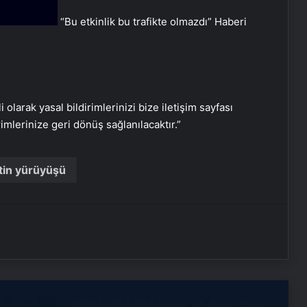
“Bu etkinlik bu trafikte olmazdı”
Haberi
i olarak yasal bildirimlerinizi bize iletişim sayfası
rimlerinize geri dönüş sağlanılacaktır.”
Nişantaşı Üniversitesi’nden 2026 YKS
Adaylarına Çifte Güvence: Sabit
Ücret ve Kesintisiz Burs
stin yürüyüşü
Sanal Santral
Serjoy : Dijital Medya Ajansı, Google
Reklam Ajansı, SEO Ajansı ve Web
Tasarım Ajansı