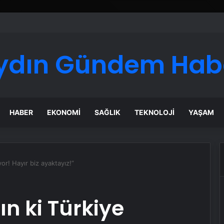
ydın Gündem Hab
HABER
EKONOMI
SAĞLIK
TEKNOLOJI
YAŞAM
r! Hayır biz ayaktayız!”
n ki Türkiye