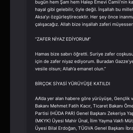
bugün hem Şam hem Halep Emevi Camii’nin kapıl
hayal gibi gelebilir, öyle değil. İnşallah bu mil
Aksa’yı özgürleştirecektir. Her şey önce inanma
çalışacağız. Allah bize inşallah zaferi müyesser 
“ZAFER NİYAZ EDİYORUM”
Hamas bize sabırı öğretti. Suriye zafer coşkusu
için de zafer niyaz ediyorum. Buradan Gazze’ye
vesile olsun; Allah’a emanet olun.”
BİRÇOK SİYASİ YÜRÜYÜŞE KATILDI
AA’da yer alan habere göre yürüyüşe, Gençlik 
Bakanı Mehmet Fatih Kacır, Ticaret Bakanı Öm
Partisi (HÜDA PAR) Genel Başkanı Zekeriya Yap
(MKYK) Üyesi Mahir Ünal, İlim Yayma Vakfı Müt
Üyesi Bilal Erdoğan, TÜGVA Genel Başkanı İbr