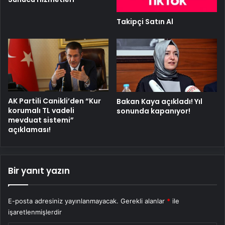
Takipçi Satın Al
AK Partili Canikli’den “Kur
Bakan Kaya açıkladı! Yıl
korumalı TL vadeli
sonunda kapanıyor!
mevduat sistemi”
açıklaması!
Bir yanıt yazın
E-posta adresiniz yayınlanmayacak.
Gerekli alanlar
*
ile
işaretlenmişlerdir