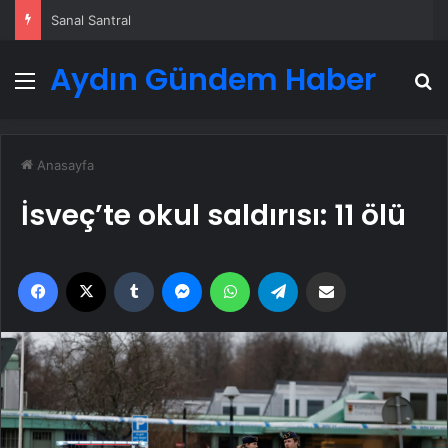
Sanal Santral
Aydın Gündem Haber
Menü
A
Anasayfa
İsveç’te okul saldırısı: 11 ölü
Facebook
X
Tumblr
Messenger
WhatsApp
Telegram
Email'den paylaş