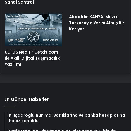
Sanal Santral
Alaaddin KAHYA: Müzik
Tutkusuyla Yerini Almiş Bir
Kariyer
UETDS Nedir ? Uetds.com
İle Akıllı Dijital Taşımacılık
Yazılımı
En Güncel Haberler
Kılıçdaroğlu’nun mal varlıklarına ve banka hesaplarına
haciz konuldu
Fatih Erbakan: Bir yanda ABD, bir yanda YPG biz de