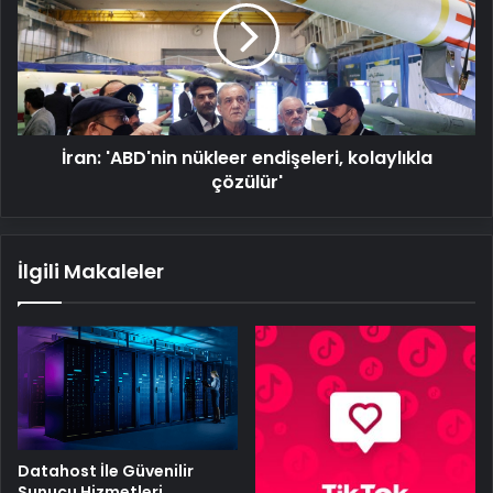
endişeleri,
kolaylıkla
çözülür'
İran: 'ABD'nin nükleer endişeleri, kolaylıkla
çözülür'
İlgili Makaleler
Datahost İle Güvenilir
Sunucu Hizmetleri