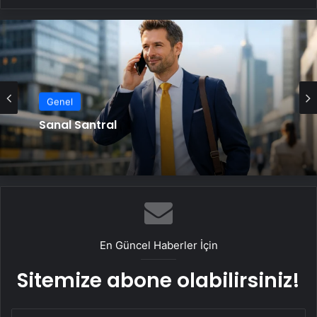
Genel
Sanal Santral
En Güncel Haberler İçin
Sitemize abone olabilirsiniz!
E-