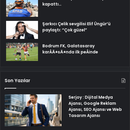
kapattı…
Şarkıcı Çelik sevgilisi Elif Üngür’ü
paylaştı: “Çok güzel”
Bodrum FK, Galatasaray
karÅÄ±sÄ±nda ilk peÅinde
Son Yazılar
Serjoy : Dijital Medya
Ajansı, Google Reklam
Ajansı, SEO Ajansı ve Web
Tasarım Ajansı