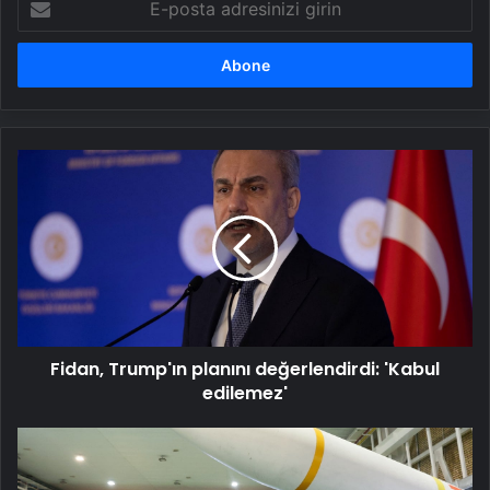
posta
adresinizi
girin
Fidan,
Trump'ın
planını
değerlendirdi:
'Kabul
edilemez'
Fidan, Trump'ın planını değerlendirdi: 'Kabul
edilemez'
İran:
'ABD'nin
nükleer