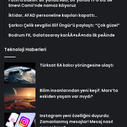
Emevi Camii’nde namaz kılıyoruz
İktidar, AFAD personeline kapıları kapattı…
Şarkıcı Çelik sevgilisi Elif Üngür’ü paylaştı: “Çok güzel”
Bodrum FK, Galatasaray karÅÄ±sÄ±nda ilk peÅinde
Teknoloji Haberleri
Türksat 6A kalıcı yörüngesine ulaştı
Bilim insanlarından yeni keşif: Mars’ta
eskiden yaşam var mıydı?
Instagram yeni özelliğini duyurdu:
Zamanlanmış mesajlar! Mesaj nasıl