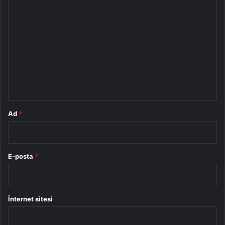
Y
o
r
u
m
*
Ad
*
E-posta
*
İnternet sitesi