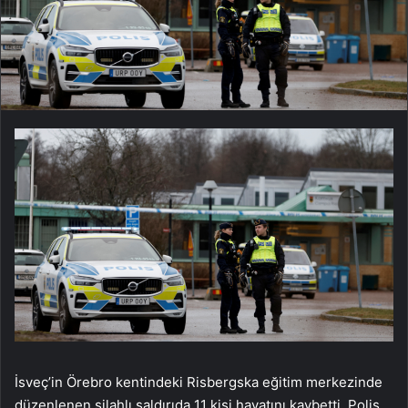
İsveç’in Örebro kentindeki Risbergska eğitim merkezinde
düzenlenen silahlı saldırıda 11 kişi hayatını kaybetti. Polis,