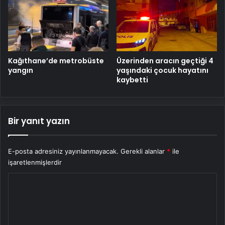
Kağıthane’de metrobüste
Üzerinden aracın geçtiği 4
yangın
yaşındaki çocuk hayatını
kaybetti
Bir yanıt yazın
E-posta adresiniz yayınlanmayacak.
Gerekli alanlar
*
ile
işaretlenmişlerdir
Y
o
r