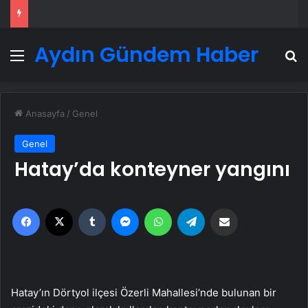
Aydın Gündem Haber
Menü
A
Anasayfa
/
Genel
Genel
Hatay’da konteyner yangını
Facebook
X
Tumblr
Messenger
WhatsApp
Telegram
Email'den paylaş
Hatay’ın Dörtyol ilçesi Özerli Mahallesi’nde bulunan bir