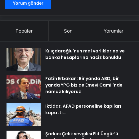
Popüler
Son
Yorumlar
Kılıçdaroğlu’nun mal varlıklarına ve
banka hesaplarına haciz konuldu
Fatih Erbakan: Bir yanda ABD, bir
yanda YPG biz de Emevi Camii’nde
namaz kılıyoruz
İktidar, AFAD personeline kapıları
kapattı…
Şarkıcı Çelik sevgilisi Elif Üngür’ü