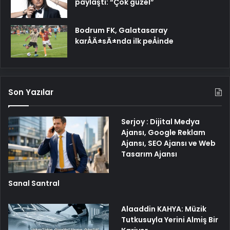
paylaştı: “Çok güzel”
Bodrum FK, Galatasaray
karÅÄ±sÄ±nda ilk peÅinde
Son Yazılar
Serjoy : Dijital Medya
Ajansı, Google Reklam
Ajansı, SEO Ajansı ve Web
Tasarım Ajansı
Sanal Santral
Alaaddin KAHYA: Müzik
Tutkusuyla Yerini Almiş Bir