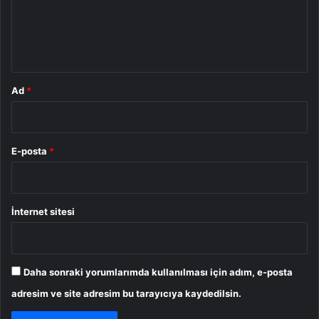
u
m
*
Ad
*
E-posta
*
İnternet sitesi
Daha sonraki yorumlarımda kullanılması için adım, e-posta
adresim ve site adresim bu tarayıcıya kaydedilsin.