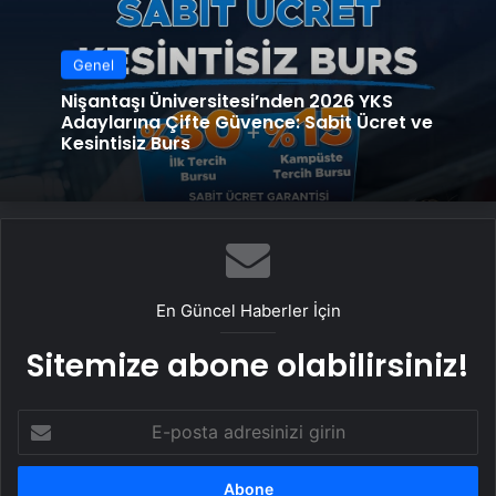
Genel
Nişantaşı Üniversitesi’nden 2026 YKS
Adaylarına Çifte Güvence: Sabit Ücret ve
Kesintisiz Burs
En Güncel Haberler İçin
Sitemize abone olabilirsiniz!
E-
posta
adresinizi
girin