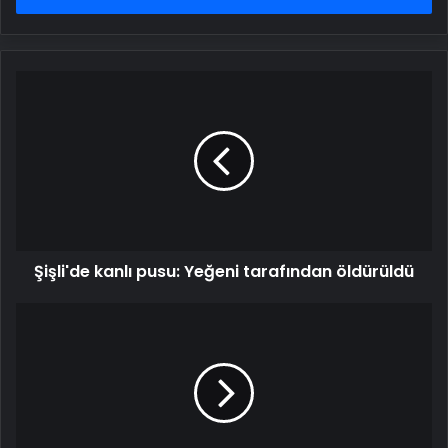
Şişli'de
kanlı
pusu:
Yeğeni
tarafından
öldürüldü
Şişli'de kanlı pusu: Yeğeni tarafından öldürüldü
Ankara'da
şüpheli
ölüm:
14.
kattan
düştü,
sevgilisi