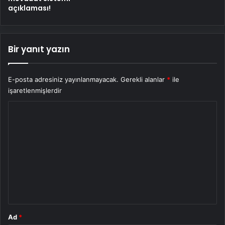
açıklaması!
Bir yanıt yazın
E-posta adresiniz yayınlanmayacak.
Gerekli alanlar
*
ile
işaretlenmişlerdir
Y
o
r
u
m
*
Ad
*