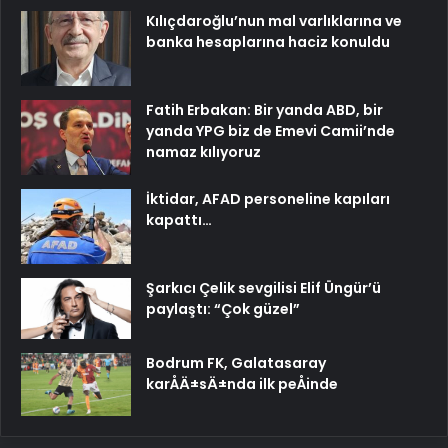
Kılıçdaroğlu’nun mal varlıklarına ve
banka hesaplarına haciz konuldu
Fatih Erbakan: Bir yanda ABD, bir
yanda YPG biz de Emevi Camii’nde
namaz kılıyoruz
İktidar, AFAD personeline kapıları
kapattı…
Şarkıcı Çelik sevgilisi Elif Üngür’ü
paylaştı: “Çok güzel”
Bodrum FK, Galatasaray
karÅÄ±sÄ±nda ilk peÅinde