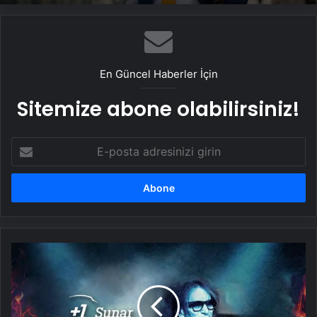
En Güncel Haberler İçin
Sitemize abone olabilirsiniz!
E-
posta
adresinizi
girin
Steve
Vai
ve
Joe
Satriani