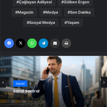
Çağlayan Adliyesi
Gülben Ergen
Magazin
Medya
Son Dakika
Sosyal Medya
Yaşam
Facebook
X
WhatsApp
Telegram
Email'den paylaş
Yaz
Genel
Sanal Santral