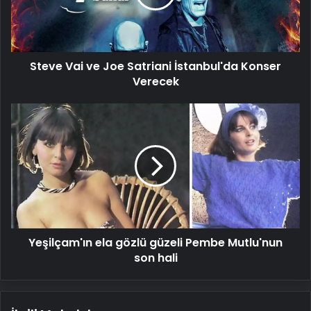
İstanbul'da
Konser
Verecek
Steve Vai ve Joe Satriani İstanbul'da Konser
Verecek
Yeşilçam'ın
ela
gözlü
güzeli
Pembe
Mutlu'nun
son
hali
Yeşilçam'ın ela gözlü güzeli Pembe Mutlu'nun
son hali