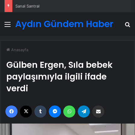
Sanal Santral
Aydın Gündem Haber
Menü
A
Anasayfa
Gülben Ergen, Sıla bebek
paylaşımıyla ilgili ifade
verdi
Facebook
X
Tumblr
Messenger
WhatsApp
Telegram
Email'den paylaş