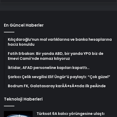
En Güncel Haberler
Kılıçdaroğlu’nun mal varlıklarına ve banka hesaplarına
haciz konuldu
Fatih Erbakan: Bir yanda ABD, bir yanda YPG biz de
Emevi Camii’nde namaz kılıyoruz
İktidar, AFAD personeline kapıları kapattı…
Şarkıcı Çelik sevgilisi Elif Üngür’ü paylaştı: “Çok güzel”
Bodrum FK, Galatasaray karÅÄ±sÄ±nda ilk peÅinde
Teknoloji Haberleri
Türksat 6A kalıcı yörüngesine ulaştı