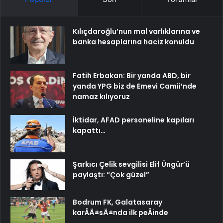
Kılıçdaroğlu’nun mal varlıklarına ve
banka hesaplarına haciz konuldu
Fatih Erbakan: Bir yanda ABD, bir
yanda YPG biz de Emevi Camii’nde
namaz kılıyoruz
İktidar, AFAD personeline kapıları
kapattı…
Şarkıcı Çelik sevgilisi Elif Üngür’ü
paylaştı: “Çok güzel”
Bodrum FK, Galatasaray
karÅÄ±sÄ±nda ilk peÅinde