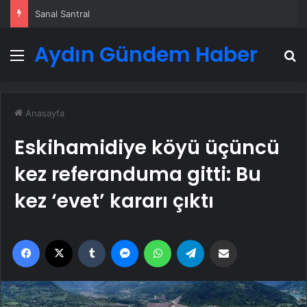
Sanal Santral
Aydın Gündem Haber
Menü
A
Anasayfa
Eskihamidiye köyü üçüncü
kez referanduma gitti: Bu
kez ‘evet’ kararı çıktı
Facebook
X
Tumblr
Messenger
WhatsApp
Telegram
Email'den paylaş