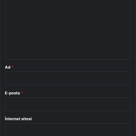
Y
o
r
u
m
*
Ad
*
E-posta
*
İnternet sitesi