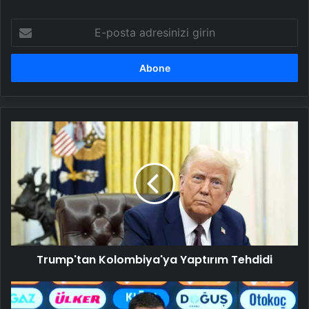
E-
posta
adresinizi
girin
Trump'tan
Kolombiya'ya
Yaptırım
Tehdidi
Trump'tan Kolombiya'ya Yaptırım Tehdidi
Fenerbahçe,
Göztepe'yi