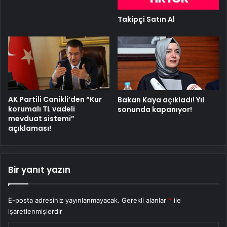
Takipçi Satın Al
AK Partili Canikli’den “Kur
Bakan Kaya açıkladı! Yıl
korumalı TL vadeli
sonunda kapanıyor!
mevduat sistemi”
açıklaması!
Bir yanıt yazın
E-posta adresiniz yayınlanmayacak.
Gerekli alanlar
*
ile
işaretlenmişlerdir