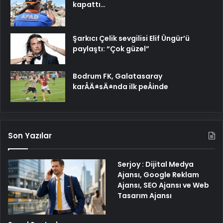
kapattı…
Şarkıcı Çelik sevgilisi Elif Üngür’ü
paylaştı: “Çok güzel”
Bodrum FK, Galatasaray
karÅÄ±sÄ±nda ilk peÅinde
Son Yazılar
Serjoy : Dijital Medya
Ajansı, Google Reklam
Ajansı, SEO Ajansı ve Web
Tasarım Ajansı