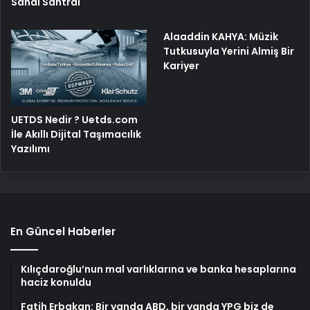
Sanal Santral
Alaaddin KAHYA: Müzik
Tutkusuyla Yerini Almiş Bir
Kariyer
UETDS Nedir ? Uetds.com
İle Akıllı Dijital Taşımacılık
Yazılımı
En Güncel Haberler
Kılıçdaroğlu’nun mal varlıklarına ve banka hesaplarına
haciz konuldu
Fatih Erbakan: Bir yanda ABD, bir yanda YPG biz de