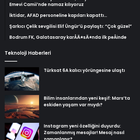
Emevi Camii’nde namaz kılıyoruz
İktidar, AFAD personeline kapıları kapattı…
Şarkıcı Çelik sevgilisi Elif Üngür’ü paylaştı: “Çok güzel”
Bodrum FK, Galatasaray karÅÄ±sÄ±nda ilk peÅinde
Teknoloji Haberleri
Türksat 6A kalıcı yörüngesine ulaştı
Bilim insanlarından yeni keşif: Mars’ta
eskiden yaşam var mıydı?
Instagram yeni özelliğini duyurdu:
Zamanlanmış mesajlar! Mesaj nasıl
zamanlanır?