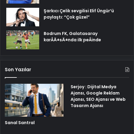
Şarkıcı Çelik sevgilisi Elif Üngür’ü
paylaştı: “Çok güzel”
Bodrum FK, Galatasaray
karÅÄ±sÄ±nda ilk peÅinde
Son Yazılar
Serjoy : Dijital Medya
Ajansı, Google Reklam
Ajansı, SEO Ajansı ve Web
Tasarım Ajansı
Sanal Santral