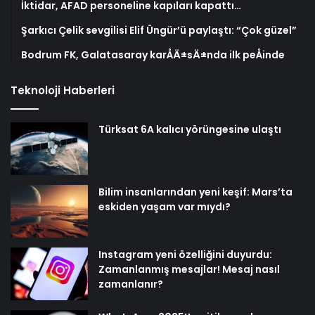
İktidar, AFAD personeline kapıları kapattı…
Şarkıcı Çelik sevgilisi Elif Üngür’ü paylaştı: “Çok güzel”
Bodrum FK, Galatasaray karÅÄ±sÄ±nda ilk peÅinde
Teknoloji Haberleri
Türksat 6A kalıcı yörüngesine ulaştı
Bilim insanlarından yeni keşif: Mars’ta
eskiden yaşam var mıydı?
Instagram yeni özelliğini duyurdu:
Zamanlanmış mesajlar! Mesaj nasıl
zamanlanır?