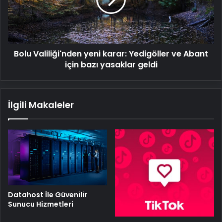
Yedigöller
ve
Abant
için
bazı
Bolu Valiliği'nden yeni karar: Yedigöller ve Abant
yasaklar
geldi
için bazı yasaklar geldi
İlgili Makaleler
Datahost İle Güvenilir
Sunucu Hizmetleri