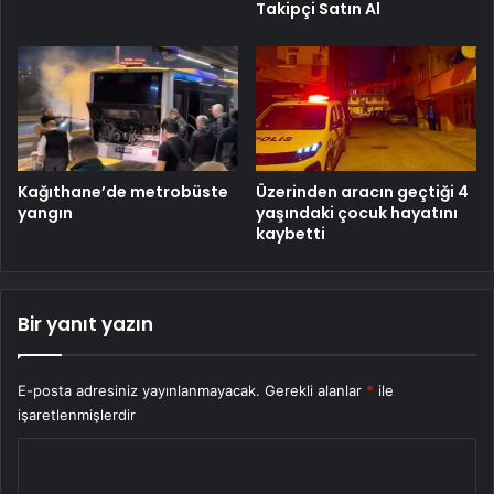
Takipçi Satın Al
Kağıthane’de metrobüste
Üzerinden aracın geçtiği 4
yangın
yaşındaki çocuk hayatını
kaybetti
Bir yanıt yazın
E-posta adresiniz yayınlanmayacak.
Gerekli alanlar
*
ile
işaretlenmişlerdir
Y
o