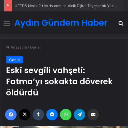
Alaaddin KAHYA: Müzik Tutkusuyla Yerini Almiş Bir Kariyer
Aydın Gündem Haber
Menü
A
Anasayfa
/
Genel
Genel
Eski sevgili vahşeti:
Fatma’yı sokakta döverek
öldürdü
Facebook
X
Tumblr
Messenger
WhatsApp
Telegram
Email'den paylaş