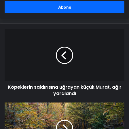
adresinizi
girin
Köpeklerin
saldırısına
uğrayan
küçük
Murat,
ağır
yaralandı
Köpeklerin saldırısına uğrayan küçük Murat, ağır
yaralandı
Bolu
Valiliği'nden
yeni
karar: