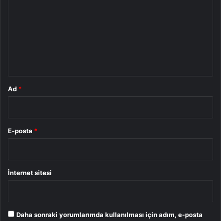
r
u
m
*
Ad
*
E-posta
*
İnternet sitesi
Daha sonraki yorumlarımda kullanılması için adım, e-posta