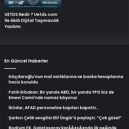
UETDS Nedir ? Uetds.com
İle Akıllı Dijital Taşımacılık
Yazılımı
En Güncel Haberler
Kılıçdaroğlu’nun mal varlıklarına ve banka hesaplarına
haciz konuldu
Fatih Erbakan: Bir yanda ABD, bir yanda YPG biz de
Emevi Camii’nde namaz kılıyoruz
İktidar, AFAD personeline kapıları kapattı…
Şarkıcı Çelik sevgilisi Elif Üngür’ü paylaştı: “Çok güzel”
Bodrum FK, Galatasaray karÅÄ±sÄ±nda ilk peÅinde