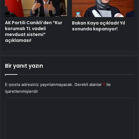
AK Partili Canikli’den “Kur
Bakan Kaya açıkladı! Yıl
korumalı TL vadeli
sonunda kapanıyor!
mevduat sistemi”
açıklaması!
Bir yanıt yazın
E-posta adresiniz yayınlanmayacak.
Gerekli alanlar
*
ile
işaretlenmişlerdir
Y
o
r
u