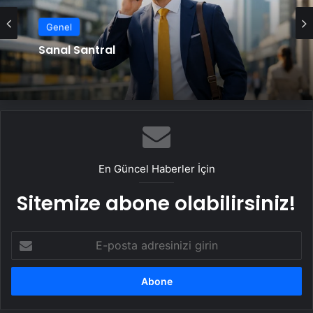
Genel
Sanal Santral
En Güncel Haberler İçin
Sitemize abone olabilirsiniz!
E-
posta
adresinizi
girin