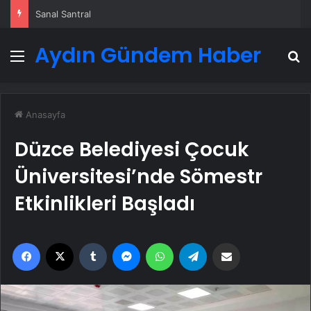
Sanal Santral
Aydın Gündem Haber
Menü
A
Anasayfa
Düzce Belediyesi Çocuk
Üniversitesi’nde Sömestr
Etkinlikleri Başladı
Facebook
X
Tumblr
Messenger
WhatsApp
Telegram
Email'den paylaş