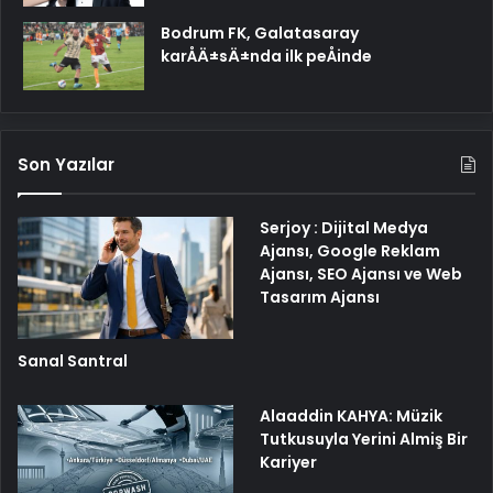
Bodrum FK, Galatasaray
karÅÄ±sÄ±nda ilk peÅinde
Son Yazılar
Serjoy : Dijital Medya
Ajansı, Google Reklam
Ajansı, SEO Ajansı ve Web
Tasarım Ajansı
Sanal Santral
Alaaddin KAHYA: Müzik
Tutkusuyla Yerini Almiş Bir
Kariyer