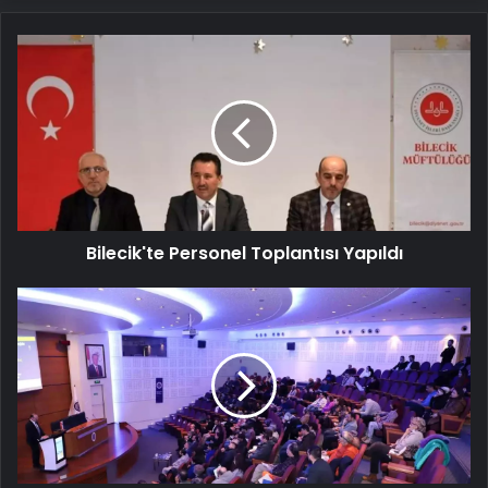
Bilecik'te
Personel
Toplantısı
Yapıldı
Bilecik'te Personel Toplantısı Yapıldı
Erasmus+
Toplantısı
Atatürk
Üniversitesi'nde
Düzenlendi