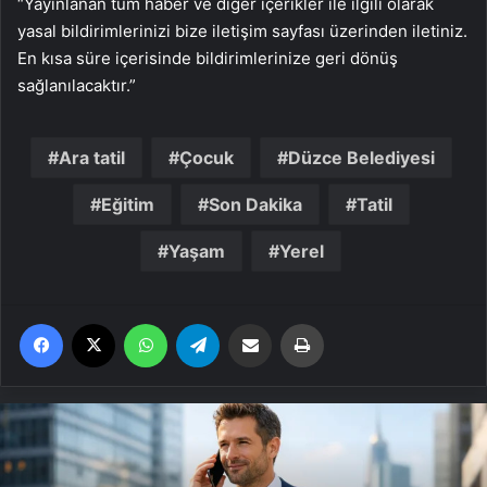
“Yayınlanan tüm haber ve diğer içerikler ile ilgili olarak
yasal bildirimlerinizi bize iletişim sayfası üzerinden iletiniz.
En kısa süre içerisinde bildirimlerinize geri dönüş
sağlanılacaktır.”
Ara tatil
Çocuk
Düzce Belediyesi
Eğitim
Son Dakika
Tatil
Yaşam
Yerel
Facebook
X
WhatsApp
Telegram
Email'den paylaş
Yaz