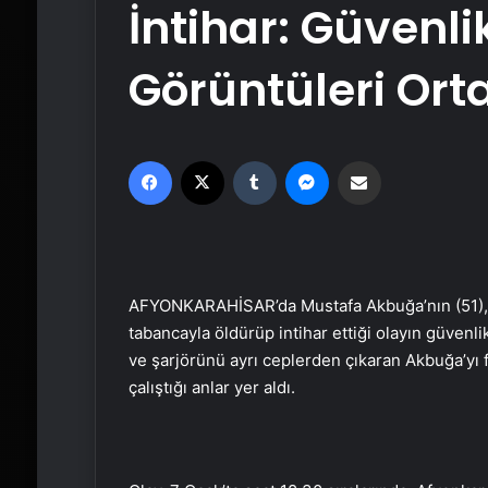
İntihar: Güvenl
Görüntüleri Orta
Facebook
X
Tumblr
Messenger
Email'den paylaş
AFYONKARAHİSAR’da Mustafa Akbuğa’nın (51), d
tabancayla öldürüp intihar ettiği olayın güvenl
ve şarjörünü ayrı ceplerden çıkaran Akbuğa’yı 
çalıştığı anlar yer aldı.