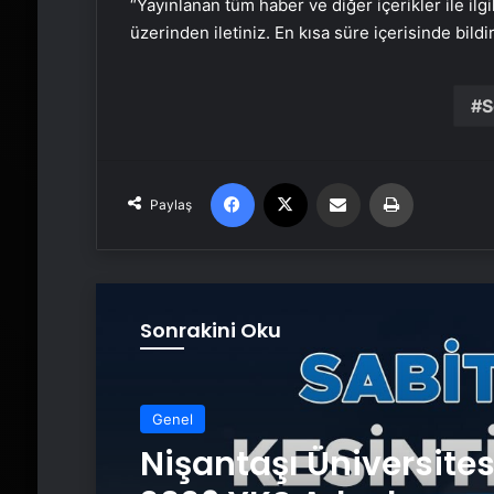
“Yayınlanan tüm haber ve diğer içerikler ile ilgil
üzerinden iletiniz. En kısa süre içerisinde bildi
S
Facebook
X
Email'den paylaş
Yaz
Paylaş
Sonrakini Oku
Genel
Nişantaşı Üniversite