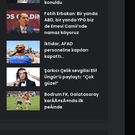
konuldu
Fatih Erbakan: Bir yanda
ABD, bir yanda YPG biz
de Emevi Camii’nde
namaz kılıyoruz
İktidar, AFAD
personeline kapıları
kapattı…
Şarkıcı Çelik sevgilisi Elif
Üngür’ü paylaştı: “Çok
güzel”
Bodrum FK, Galatasaray
karÅÄ±sÄ±nda ilk
peÅinde