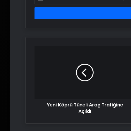
posta
adresinizi
girin
Yeni
Köprü
Tüneli
Araç
Trafiğine
Açıldı
Yeni Köprü Tüneli Araç Trafiğine
Açıldı