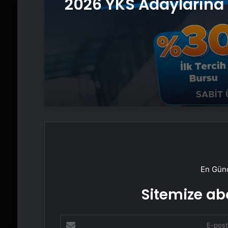
2026 YKS Adaylarına 
Güvence: Sabit Ücret
Kesintisiz Burs
En Günc
Sitemize abo
E-