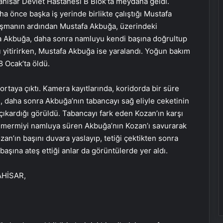
rahisar Devlet Hastanesi B Blok’ta meydana geldi.
a önce başka iş yerinde birlikte çalıştığı Mustafa
artışmanın ardından Mustafa Akbuğa, üzerindeki
afa Akbuğa, daha sonra namluyu kendi başına doğrultup
ı yitirirken, Mustafa Akbuğa ise yaralandı. Yoğun bakım
 Ocak’ta öldü.
rtaya çıktı. Kamera kayıtlarında, koridorda bir süre
daha sonra Akbuğa’nın tabancayı sağ eliyle ceketinin
 çıkardığı görüldü. Tabancayı fark eden Kozan’ın karşı
da mermiyi namluya süren Akbuğa’nın Kozan’ı savurarak
n’ın başını duvara yaslayıp, tetiği çektikten sonra
 başına ateş ettiği anlar da görüntülerde yer aldı.
AHİSAR,