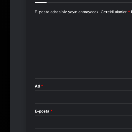
E-posta adresiniz yayınlanmayacak.
Gerekli alanlar
*
i
Y
o
r
u
m
*
Ad
*
E-posta
*