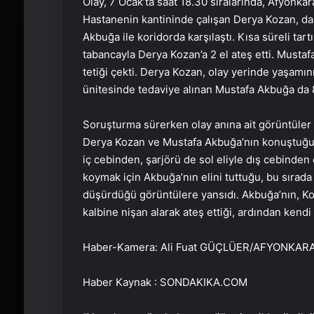
Olay, 7 Ocak’ta saat 18.30 sıralarında, Afyonka
Hastanenin kantininde çalışan Derya Kozan, dah
Akbuğa ile koridorda karşılaştı. Kısa süreli t
tabancayla Derya Kozan’a 2 el ateş etti. Must
tetiği çekti. Derya Kozan, olay yerinde yaşamın
ünitesinde tedaviye alınan Mustafa Akbuğa da 8
Soruşturma sürerken olay anına ait görüntüler o
Derya Kozan ve Mustafa Akbuğa’nın konuştuğu, 
iç cebinden, şarjörü de sol eliyle dış cebinden
koymak için Akbuğa’nın elini tuttuğu, bu sıra
düşürdüğü görüntülere yansıdı. Akbuğa’nın, Koza
kalbine nişan alarak ateş ettiği, ardından kendi
Haber-Kamera: Ali Fuat GÜÇLÜER/AFYONKAR
Haber Kaynak : SONDAKIKA.COM