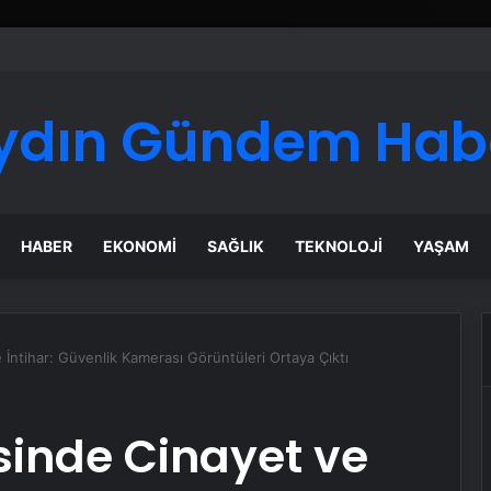
ydın Gündem Hab
HABER
EKONOMI
SAĞLIK
TEKNOLOJI
YAŞAM
İntihar: Güvenlik Kamerası Görüntüleri Ortaya Çıktı
sinde Cinayet ve