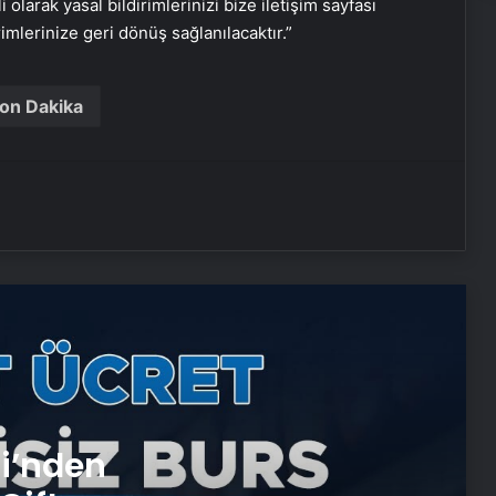
i olarak yasal bildirimlerinizi bize iletişim sayfası
rimlerinize geri dönüş sağlanılacaktır.”
Nişantaşı Üniversitesi’nden 2026 YKS
Adaylarına Çifte Güvence: Sabit
Ücret ve Kesintisiz Burs
on Dakika
Sanal Santral
Serjoy : Dijital Medya Ajansı, Google
Reklam Ajansı, SEO Ajansı ve Web
Tasarım Ajansı
UETDS Nedir ? Uetds.com İle Akıllı
Dijital Taşımacılık Yazılımı
Alaaddin KAHYA: Müzik Tutkusuyla
si’nden
Yerini Almiş Bir Kariyer