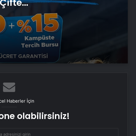
Çifte
Dijital Dünyada Yeni Nesil Başarı:
 ve
Kerim Kılınç ve Viral İçerik
Stratejilerinin Yükselişi
Vira Assistance’tan Türkiye
Genelinde Güvenli Araç Taşıma ve
Yol Yardım Atağı
Keçiören Halı Yıkama Fiyatları ve
Hizmet Kalitesi
Ankara halı yıkama fabrikası
el Haberler İçin
Bigo Elmas Bayi – Güvenli, Hızlı ve
ne olabilirsiniz!
Uygun Fiyatlı Elmas Satın Almanın
Yeni Adresi