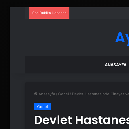
Son Dakika Haberleri
A
ANASAYFA
Anasayfa
/
Genel
/
Devlet Hastanesinde Cinayet ve 
Genel
Devlet Hastane