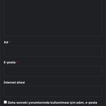
r
u
m
*
Ad
*
E-posta
*
İnternet sitesi
Daha sonraki yorumlarımda kullanılması için adım, e-posta