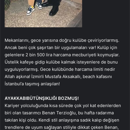
Mekanlarını, gece yarısına doğru kulübe çeviriyorlarmış.
Ancak beni çok şaşırtan bir uygulamaları var! Kulüp için
gelenlere 2 bin 500 lira harcama mecburiyeti koymuşlar.
Üstelik kafeye gidip kulübe kalmak isteyenlere de bunu
uyguluyorlarmış. Gece kulübünde harcama limiti nedir
Allah aşkına! İzmirli Mustafa Aksakallı, beach kafasını
İstanbul’a taşımış anlaşılan!
AYAKKABI
BÜTÜN
ŞIKLIĞI BOZMUŞ!
Kariyer yolculuğunda kısa sürede çok yol kat edenlerden
biri olan tasarımcı Benan Terzioğlu, bu hafta radarıma
takılan kişi oldu. Kendi stil anlayışına sadık kalıp değişen
trendlere de uyum sağlayan stiliyle dikkat çeken Benan,