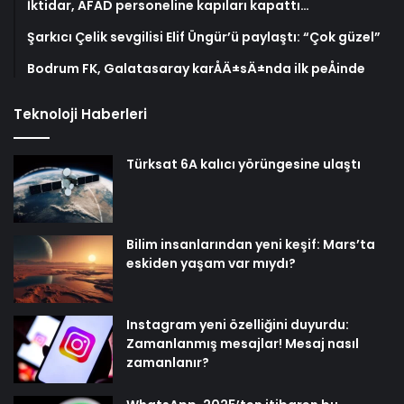
İktidar, AFAD personeline kapıları kapattı…
Şarkıcı Çelik sevgilisi Elif Üngür’ü paylaştı: “Çok güzel”
Bodrum FK, Galatasaray karÅÄ±sÄ±nda ilk peÅinde
Teknoloji Haberleri
Türksat 6A kalıcı yörüngesine ulaştı
Bilim insanlarından yeni keşif: Mars’ta
eskiden yaşam var mıydı?
Instagram yeni özelliğini duyurdu:
Zamanlanmış mesajlar! Mesaj nasıl
zamanlanır?