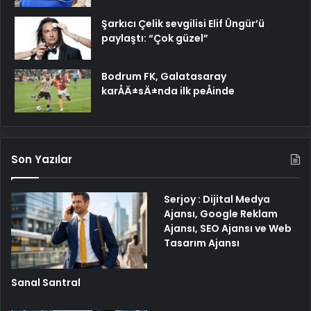
Şarkıcı Çelik sevgilisi Elif Üngür’ü
paylaştı: “Çok güzel”
Bodrum FK, Galatasaray
karÅÄ±sÄ±nda ilk peÅinde
Son Yazılar
Serjoy : Dijital Medya
Ajansı, Google Reklam
Ajansı, SEO Ajansı ve Web
Tasarım Ajansı
Sanal Santral