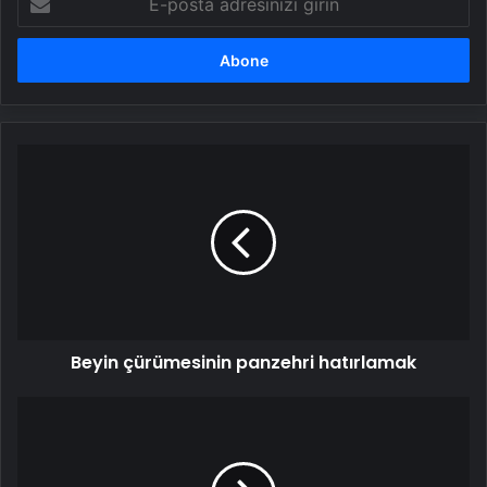
posta
adresinizi
girin
Beyin
çürümesinin
panzehri
hatırlamak
Beyin çürümesinin panzehri hatırlamak
Gel
de
Allah’ın
kudretine