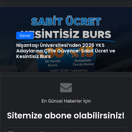
Genel
Nişantaşı Üniversitesi’nden 2026 YKS
Adaylarına Çifte Güvence: Sabit Ücret ve
Kesintisiz Burs
En Güncel Haberler İçin
Sitemize abone olabilirsiniz!
E-