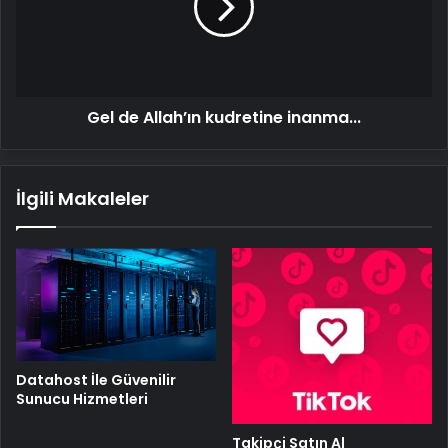
inanma...
Gel de Allah’ın kudretine inanma...
İlgili Makaleler
Datahost İle Güvenilir
Sunucu Hizmetleri
Takipçi Satın Al