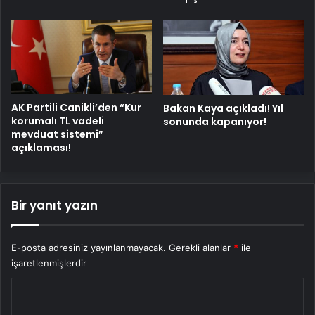
AK Partili Canikli’den “Kur
Bakan Kaya açıkladı! Yıl
korumalı TL vadeli
sonunda kapanıyor!
mevduat sistemi”
açıklaması!
Bir yanıt yazın
E-posta adresiniz yayınlanmayacak.
Gerekli alanlar
*
ile
işaretlenmişlerdir
Y
o