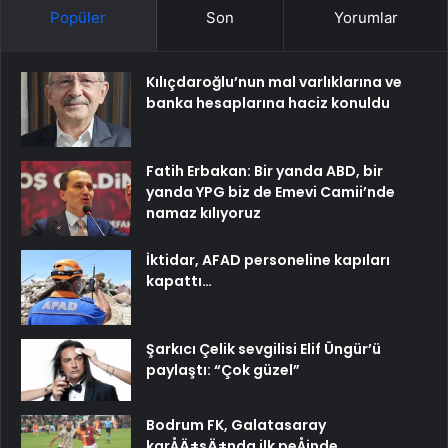
Popüler
Son
Yorumlar
Kılıçdaroğlu’nun mal varlıklarına ve
banka hesaplarına haciz konuldu
Fatih Erbakan: Bir yanda ABD, bir
yanda YPG biz de Emevi Camii’nde
namaz kılıyoruz
İktidar, AFAD personeline kapıları
kapattı…
Şarkıcı Çelik sevgilisi Elif Üngür’ü
paylaştı: “Çok güzel”
Bodrum FK, Galatasaray
karÅÄ±sÄ±nda ilk peÅinde