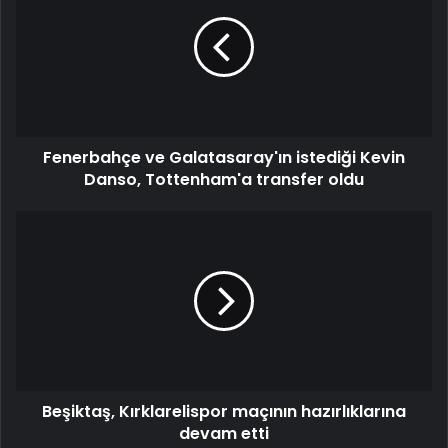
Galatasaray'ın
istediği
Kevin
Danso,
Tottenham'a
transfer
oldu
Fenerbahçe ve Galatasaray'ın istediği Kevin
Danso, Tottenham'a transfer oldu
Beşiktaş,
Kırklarelispor
maçının
hazırlıklarına
devam
etti
Beşiktaş, Kırklarelispor maçının hazırlıklarına
devam etti