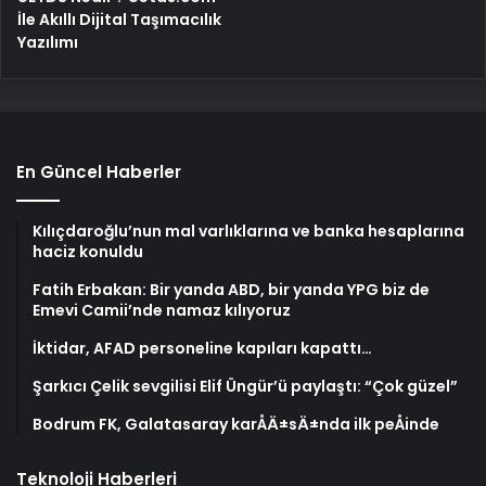
İle Akıllı Dijital Taşımacılık
Yazılımı
En Güncel Haberler
Kılıçdaroğlu’nun mal varlıklarına ve banka hesaplarına
haciz konuldu
Fatih Erbakan: Bir yanda ABD, bir yanda YPG biz de
Emevi Camii’nde namaz kılıyoruz
İktidar, AFAD personeline kapıları kapattı…
Şarkıcı Çelik sevgilisi Elif Üngür’ü paylaştı: “Çok güzel”
Bodrum FK, Galatasaray karÅÄ±sÄ±nda ilk peÅinde
Teknoloji Haberleri