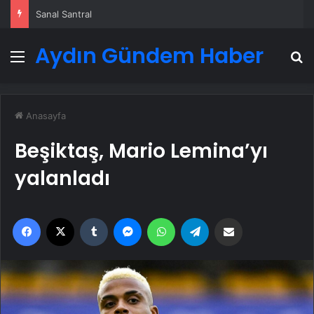
Sanal Santral
Aydın Gündem Haber
Menü
A
Anasayfa
Beşiktaş, Mario Lemina’yı
yalanladı
Facebook
X
Tumblr
Messenger
WhatsApp
Telegram
Email'den paylaş