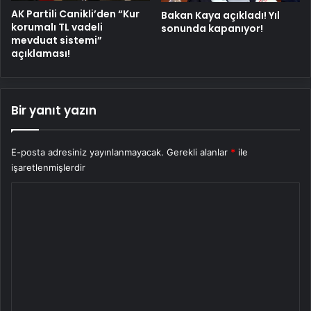
AK Partili Canikli’den “Kur
Bakan Kaya açıkladı! Yıl
korumalı TL vadeli
sonunda kapanıyor!
mevduat sistemi”
açıklaması!
Bir yanıt yazın
E-posta adresiniz yayınlanmayacak.
Gerekli alanlar
*
ile
işaretlenmişlerdir
Y
o
r
u
m
*