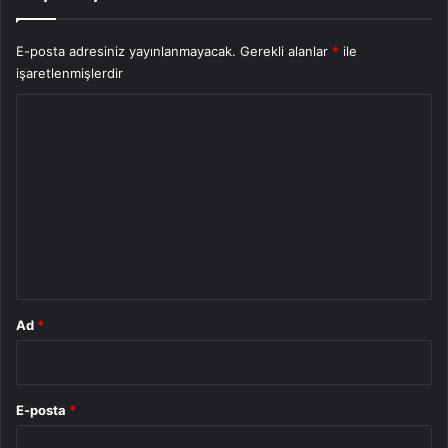
E-posta adresiniz yayınlanmayacak.
Gerekli alanlar
*
ile
işaretlenmişlerdir
Y
o
r
u
m
*
Ad
*
E-posta
*