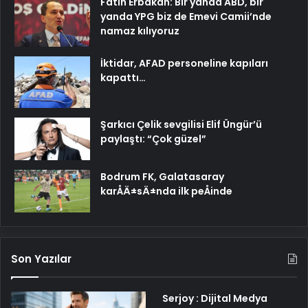
Fatih Erbakan: Bir yanda ABD, bir
yanda YPG biz de Emevi Camii’nde
namaz kılıyoruz
İktidar, AFAD personeline kapıları
kapattı…
Şarkıcı Çelik sevgilisi Elif Üngür’ü
paylaştı: “Çok güzel”
Bodrum FK, Galatasaray
karÅÄ±sÄ±nda ilk peÅinde
Son Yazılar
Serjoy : Dijital Medya