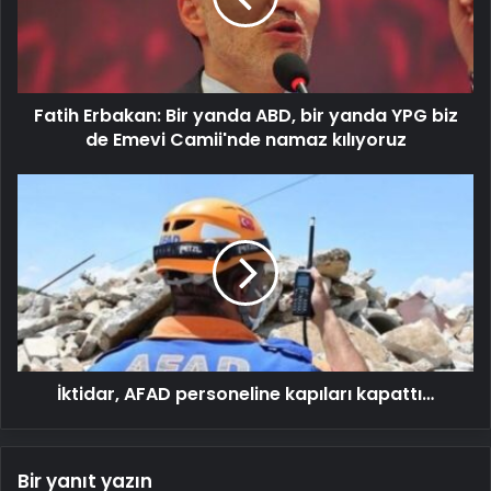
bir
yanda
YPG
biz
Fatih Erbakan: Bir yanda ABD, bir yanda YPG biz
de
Emevi
de Emevi Camii'nde namaz kılıyoruz
Camii'nde
namaz
İktidar,
kılıyoruz
AFAD
personeline
kapıları
kapattı…
İktidar, AFAD personeline kapıları kapattı…
Bir yanıt yazın