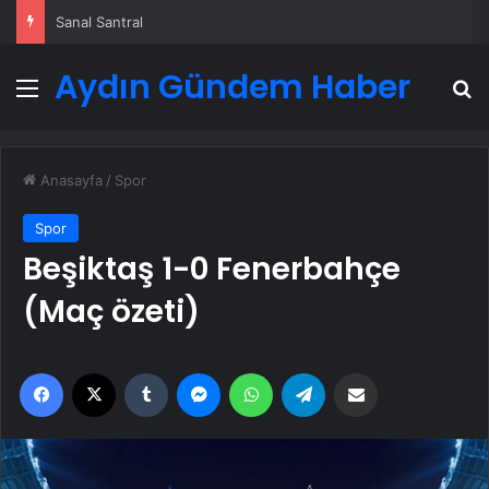
Sanal Santral
Aydın Gündem Haber
Menü
A
Anasayfa
/
Spor
Spor
Beşiktaş 1-0 Fenerbahçe
(Maç özeti)
Facebook
X
Tumblr
Messenger
WhatsApp
Telegram
Email'den paylaş