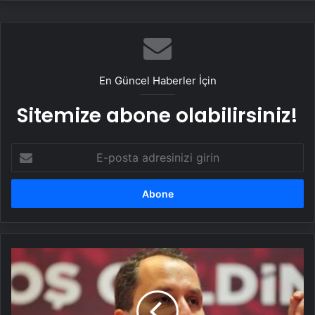
En Güncel Haberler İçin
Sitemize abone olabilirsiniz!
E-
posta
adresinizi
girin
Fatih
Erbakan:
Bir
yanda
ABD,