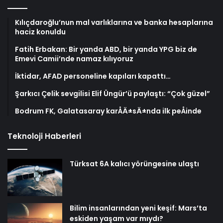
Kılıçdaroğlu’nun mal varlıklarına ve banka hesaplarına
haciz konuldu
Fatih Erbakan: Bir yanda ABD, bir yanda YPG biz de
Emevi Camii’nde namaz kılıyoruz
İktidar, AFAD personeline kapıları kapattı…
Şarkıcı Çelik sevgilisi Elif Üngür’ü paylaştı: “Çok güzel”
Bodrum FK, Galatasaray karÅÄ±sÄ±nda ilk peÅinde
Teknoloji Haberleri
Türksat 6A kalıcı yörüngesine ulaştı
Bilim insanlarından yeni keşif: Mars’ta
eskiden yaşam var mıydı?