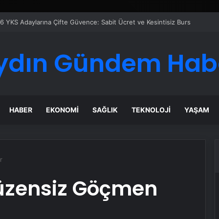
ydın Gündem Hab
HABER
EKONOMI
SAĞLIK
TEKNOLOJI
YAŞAM
r
üzensiz Göçmen