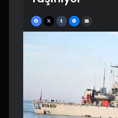
Facebook
X
Tumblr
Messenger
Email'den paylaş