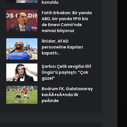
konuldu
Fatih Erbakan: Bir yanda
ABD, bir yanda YPG biz
de Emevi Camii’nde
namaz kılıyoruz
İktidar, AFAD
personeline kapıları
kapattı…
Şarkıcı Çelik sevgilisi Elif
Üngür’ü paylaştı: “Çok
güzel”
Bodrum FK, Galatasaray
karÅÄ±sÄ±nda ilk
peÅinde