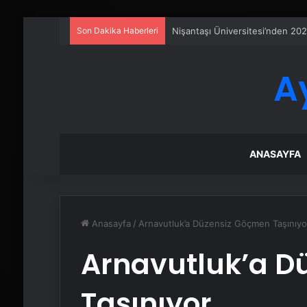
Son Dakika Haberleri
Sanal Santral
A
ANASAYFA
Anasayfa
/
Arnavutluk’a Düzensiz Göçmen Taşınıyo
Arnavutluk’a D
Taşınıyor