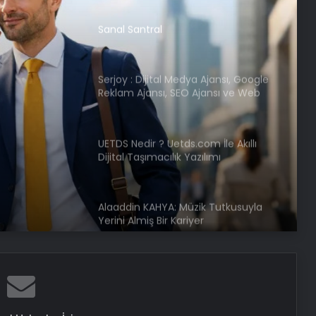
Sanal Santral
Serjoy : Dijital Medya Ajansı, Google
Reklam Ajansı, SEO Ajansı ve Web
Tasarım Ajansı
UETDS Nedir ? Uetds.com İle Akıllı
Dijital Taşımacılık Yazılımı
Alaaddin KAHYA: Müzik Tutkusuyla
Yerini Almiş Bir Kariyer
Dijital Dünyada Yeni Nesil Başarı:
Kerim Kılınç ve Viral İçerik
Stratejilerinin Yükselişi