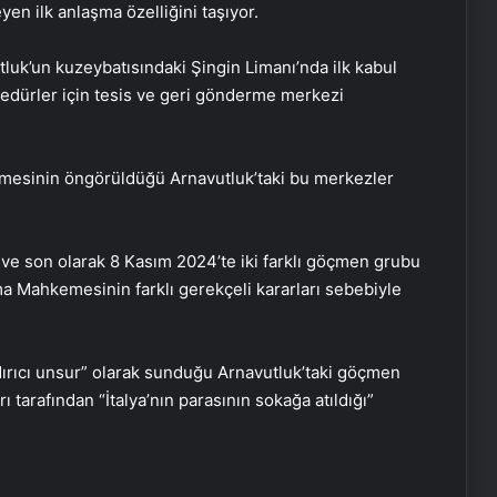
en ilk anlaşma özelliğini taşıyor.
luk’un kuzeybatısındaki Şingin Limanı’nda ilk kabul
edürler için tesis ve geri gönderme merkezi
lmesinin öngörüldüğü Arnavutluk’taki bu merkezler
ve son olarak 8 Kasım 2024’te iki farklı göçmen grubu
a Mahkemesinin farklı gerekçeli kararları sebebiyle
ırıcı unsur” olarak sunduğu Arnavutluk’taki göçmen
ı tarafından “İtalya’nın parasının sokağa atıldığı”
Dijital Dünyada Yeni Nesil Başarı:
Kerim Kılınç ve Viral İçerik