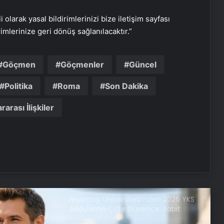
Stratejilerinin Yükselişi
i olarak yasal bildirimlerinizi bize iletişim sayfası
Vira Assistance’tan Türkiye
rimlerinize geri dönüş sağlanılacaktır.”
Genelinde Güvenli Araç Taşıma ve
Yol Yardım Atağı
Göçmen
Göçmenler
Güncel
Keçiören Halı Yıkama Fiyatları ve
Hizmet Kalitesi
Politika
Roma
Son Dakika
rarası İlişkiler
Ankara halı yıkama fabrikası
Bigo Elmas Bayi – Güvenli, Hızlı ve
Uygun Fiyatlı Elmas Satın Almanın
Yeni Adresi
Nişantaşı Üniversitesi’nden 2026 YKS
Adaylarına Çifte Güvence: Sabit
Ücret ve Kesintisiz Burs