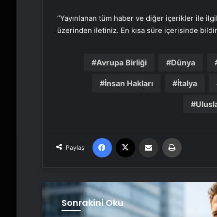
“Yayınlanan tüm haber ve diğer içerikler ile ilgil
üzerinden iletiniz. En kısa süre içerisinde bildi
Avrupa Birliği
Dünya
İnsan Hakları
İtalya
Ulusla
Facebook
X
Email'den paylaş
Yaz
Paylaş
Sonrakini Oku