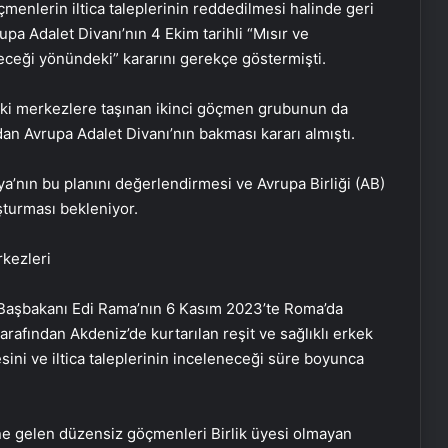
çmenlerin iltica taleplerinin reddedilmesi halinde geri
pa Adalet Divanı’nın 4 Ekim tarihli “Mısır ve
ceği yönündeki” kararını gerekçe göstermişti.
ki merkezlere taşınan ikinci göçmen grubunun da
an Avrupa Adalet Divanı’nın bakması kararı almıştı.
ya’nın bu planını değerlendirmesi ve Avrupa Birliği (AB)
şturması bekleniyor.
rkezleri
k Başbakanı Edi Rama’nın 6 Kasım 2023’te Roma’da
tarafından Akdeniz’de kurtarılan reşit ve sağlıklı erkek
ini ve iltica taleplerinin inceleneceği süre boyunca
ne gelen düzensiz göçmenleri Birlik üyesi olmayan