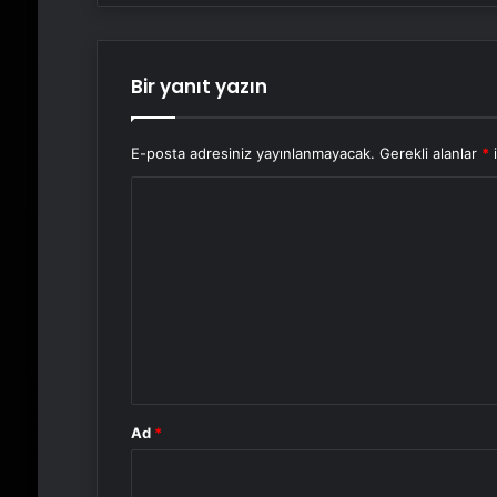
Bir yanıt yazın
E-posta adresiniz yayınlanmayacak.
Gerekli alanlar
*
i
Y
o
r
u
m
*
Ad
*