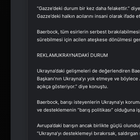
“Gazze’deki durum bir kez daha felakettir.” diye
Gazze’deki halkın acılarını insani olarak ifade
Baerbock, tüm esirlerin serbest bırakılabilmesi
sürebilmesi için acilen ateşkese dönülmesi gerek
REKLAM
UKRAYNA’DAKİ DURUM
Ukrayna’daki gelişmeleri de değerlendiren Baer
Başkanı’nın Ukrayna’yı yok etmeye ve böylece 
açıkça gösteriyor.” diye konuştu.
Baerbock, barışı isteyenlerin Ukrayna’yı koru
ve desteklemenin “barış politikası” olduğuna işa
Avrupa’daki barışın ancak birlikte güçlü olun
“Ukrayna’yı desteklemeyi bırakırsak, saldırgan 