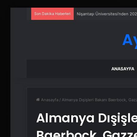
Son Dakika Haberleri
Sanal Santral
A
ANASAYFA
Anasayfa
/
Almanya Dışişleri Bakanı Baerbock, Gazz
Almanya Dışişle
Baerbock, Gazz