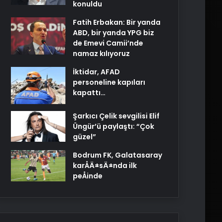
konuldu
Fatih Erbakan: Bir yanda
ABD, bir yanda YPG biz
de Emevi Camii’nde
namaz kılıyoruz
İktidar, AFAD
personeline kapıları
kapattı…
Şarkıcı Çelik sevgilisi Elif
Üngür’ü paylaştı: “Çok
güzel”
Bodrum FK, Galatasaray
karÅÄ±sÄ±nda ilk
peÅinde