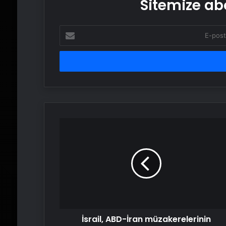
Sitemize abo
E-
posta
adresinizi
girin
İsrail,
ABD-
İran
müzakerelerinin
anlaşmayla
sonuçlanma
ihtimalinden
endişe
ediyor
İsrail, ABD-İran müzakerelerinin