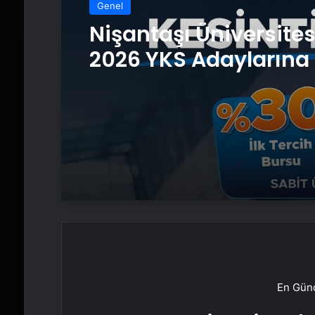
Genel
Nişantaşı Üniversite
2026 YKS Adaylarına 
Güvence: Sabit Ücret
Kesintisiz Burs
En Günc