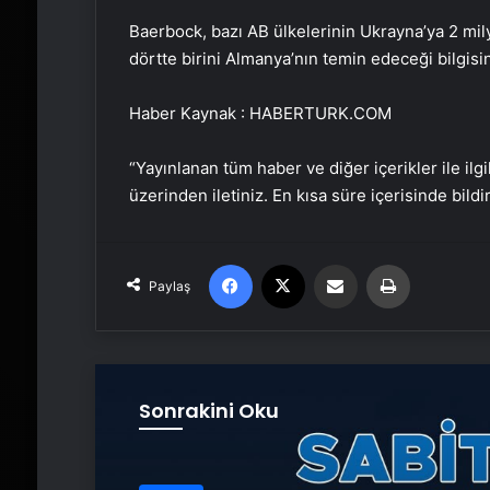
Baerbock, bazı AB ülkelerinin Ukrayna’ya 2 mi
dörtte birini Almanya’nın temin edeceği bilgisin
Haber Kaynak : HABERTURK.COM
“Yayınlanan tüm haber ve diğer içerikler ile ilgil
üzerinden iletiniz. En kısa süre içerisinde bildi
Facebook
X
Email'den paylaş
Yaz
Paylaş
Sonrakini Oku