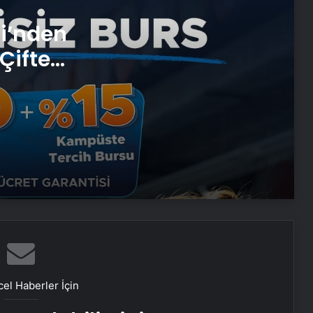
Alaaddin KAHYA: Müzik Tutkusuyla
si’nden
Yerini Almiş Bir Kariyer
Çifte
Dijital Dünyada Yeni Nesil Başarı:
 ve
Kerim Kılınç ve Viral İçerik
Stratejilerinin Yükselişi
Vira Assistance’tan Türkiye
Genelinde Güvenli Araç Taşıma ve
Yol Yardım Atağı
Keçiören Halı Yıkama Fiyatları ve
Hizmet Kalitesi
Ankara halı yıkama fabrikası
el Haberler İçin
Bigo Elmas Bayi – Güvenli, Hızlı ve