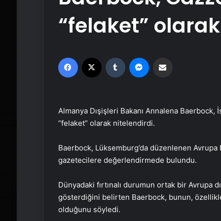
“felaket” olarak
Facebook
X
Tumblr
Messenger
Email'den paylaş
Almanya Dışişleri Bakanı Annalena Baerbock, İsr
“felaket” olarak nitelendirdi.
Baerbock, Lüksemburg’da düzenlenen Avrupa Bir
gazetecilere değerlendirmede bulundu.
Dünyadaki fırtınalı durumun ortak bir Avrupa d
gösterdiğini belirten Baerbock, bunun, özellikle
olduğunu söyledi.