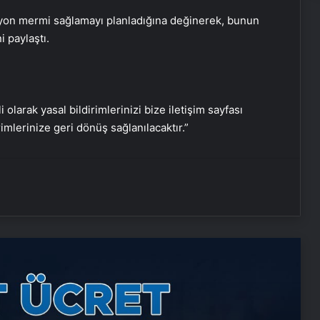
lyon mermi sağlamayı planladığına değinerek, bunun
i paylaştı.
Nişantaşı Üniversitesi’nden 2026 YKS
Adaylarına Çifte Güvence: Sabit
i olarak yasal bildirimlerinizi bize iletişim sayfası
Ücret ve Kesintisiz Burs
rimlerinize geri dönüş sağlanılacaktır.”
Sanal Santral
Serjoy : Dijital Medya Ajansı, Google
Reklam Ajansı, SEO Ajansı ve Web
Tasarım Ajansı
UETDS Nedir ? Uetds.com İle Akıllı
Dijital Taşımacılık Yazılımı