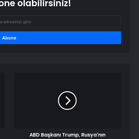
ne olabilirsiniz!
Uygun Fiyatlı Elmas Satın Almanın
Yeni Adresi
ABD
Başkanı
Trump,
Rusya'nın
Sumi'ye
yönelik
saldırısını
"korkunç"
olarak
ABD Başkanı Trump, Rusya'nın
nitelendirdi