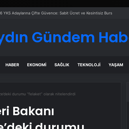
ydın Gündem Hab
HABER
EKONOMI
SAĞLIK
TEKNOLOJI
YAŞAM
e’deki durumu “felaket” olarak nitelendirdi
ri Bakanı
e’deki durumu