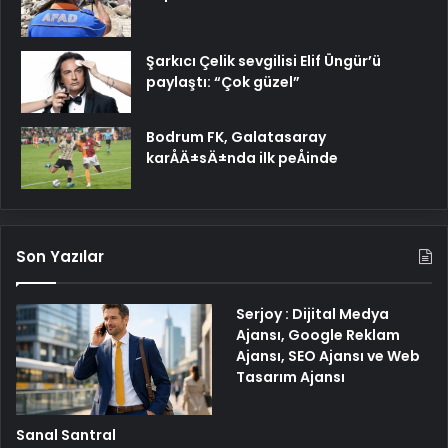
Şarkıcı Çelik sevgilisi Elif Üngür’ü
paylaştı: “Çok güzel”
Bodrum FK, Galatasaray
karÅÄ±sÄ±nda ilk peÅinde
Son Yazılar
Serjoy : Dijital Medya
Ajansı, Google Reklam
Ajansı, SEO Ajansı ve Web
Tasarım Ajansı
Sanal Santral