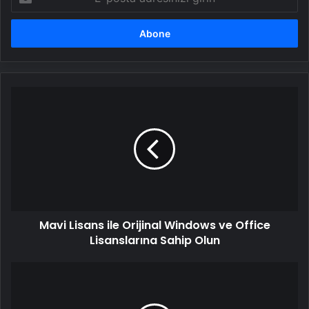
posta
adresinizi
girin
Mavi
Lisans
ile
Orijinal
Windows
ve
Office
Lisanslarına
Sahip
Mavi Lisans ile Orijinal Windows ve Office
Olun
Lisanslarına Sahip Olun
AK
Parti'li
Kaya,