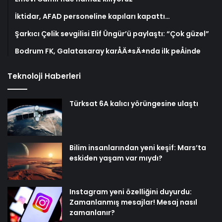
İktidar, AFAD personeline kapıları kapattı…
Şarkıcı Çelik sevgilisi Elif Üngür’ü paylaştı: “Çok güzel”
Bodrum FK, Galatasaray karÅÄ±sÄ±nda ilk peÅinde
Teknoloji Haberleri
Türksat 6A kalıcı yörüngesine ulaştı
Bilim insanlarından yeni keşif: Mars’ta
eskiden yaşam var mıydı?
Instagram yeni özelliğini duyurdu:
Zamanlanmış mesajlar! Mesaj nasıl
zamanlanır?