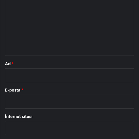
o
r
u
m
*
Ad
*
E-posta
*
İnternet sitesi