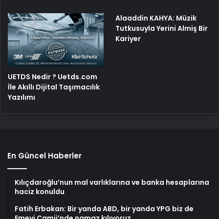
Alaaddin KAHYA: Müzik
Tutkusuyla Yerini Almiş Bir
Kariyer
UETDS Nedir ? Uetds.com
İle Akıllı Dijital Taşımacılık
Yazılımı
En Güncel Haberler
Kılıçdaroğlu’nun mal varlıklarına ve banka hesaplarına
haciz konuldu
Fatih Erbakan: Bir yanda ABD, bir yanda YPG biz de
Emevi Camii’nde namaz kılıyoruz