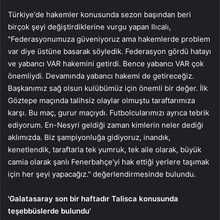
Türkiye'de hakemler konusunda sezon başından beri
birçok şeyi değiştirdiklerine vurgu yapan Ilıcalı,
"Federasyonumuza güveniyoruz ama hakemlerde problem
var diye üstüne basarak söyledik. Federasyon gördü hatayı
ve yabancı VAR hakemini getirdi. Bence yabancı VAR çok
önemliydi. Devamında yabancı hakemi de getireceğiz.
Başkanımız sağ olsun kulübümüz için önemli bir değer. İlk
Göztepe maçında talihsiz olaylar olmuştu taraftarımıza
karşı. Bu maç, gurur maçıydı. Futbolcularımızı ayrıca tebrik
ediyorum. En-Nesyri geldiği zaman kimlerin neler dediği
aklımızda. Biz şampiyonluğa gidiyoruz, inandık,
kenetlendik, taraftarla tek yumruk, tek aile olarak, büyük
camia olarak şanlı Fenerbahçe'yi hak ettiği yerlere taşımak
için her şeyi yapacağız." değerlendirmesinde bulundu.
'Galatasaray son bir haftadır Talisca konusunda
teşebbüslerde bulundu'