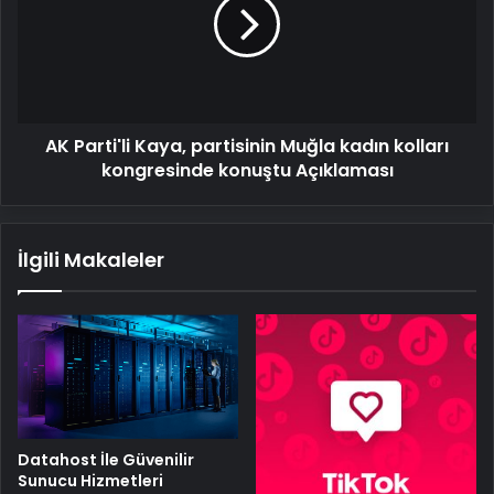
partisinin
Muğla
kadın
kolları
kongresinde
konuştu
AK Parti'li Kaya, partisinin Muğla kadın kolları
Açıklaması
kongresinde konuştu Açıklaması
İlgili Makaleler
Datahost İle Güvenilir
Sunucu Hizmetleri