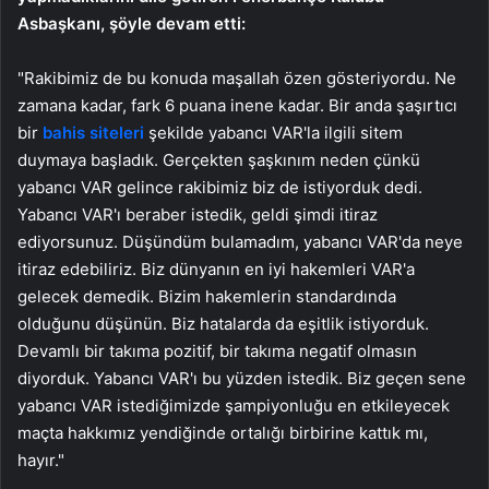
Asbaşkanı, şöyle devam etti:
"Rakibimiz de bu konuda maşallah özen gösteriyordu. Ne
zamana kadar, fark 6 puana inene kadar. Bir anda şaşırtıcı
bir
bahis siteleri
şekilde yabancı VAR'la ilgili sitem
duymaya başladık. Gerçekten şaşkınım neden çünkü
yabancı VAR gelince rakibimiz biz de istiyorduk dedi.
Yabancı VAR'ı beraber istedik, geldi şimdi itiraz
ediyorsunuz. Düşündüm bulamadım, yabancı VAR'da neye
itiraz edebiliriz. Biz dünyanın en iyi hakemleri VAR'a
gelecek demedik. Bizim hakemlerin standardında
olduğunu düşünün. Biz hatalarda da eşitlik istiyorduk.
Devamlı bir takıma pozitif, bir takıma negatif olmasın
diyorduk. Yabancı VAR'ı bu yüzden istedik. Biz geçen sene
yabancı VAR istediğimizde şampiyonluğu en etkileyecek
maçta hakkımız yendiğinde ortalığı birbirine kattık mı,
hayır."