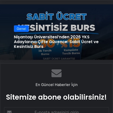
Genel
Nişantaşı Üniversitesi’nden 2026 YKS
Adaylarına Çifte Güvence: Sabit Ücret ve
Kesintisiz Burs
En Güncel Haberler İçin
Sitemize abone olabilirsiniz!
E-