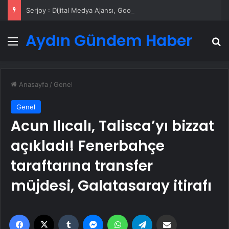
Serjoy : Dijital Medya Ajansı, Google Reklam Ajansı, SEO Ajansı ve Web Tasarım Ajansı
Aydın Gündem Haber
Menü
A
Anasayfa
/
Genel
Genel
Acun Ilıcalı, Talisca’yı bizzat
açıkladı! Fenerbahçe
taraftarına transfer
müjdesi, Galatasaray itirafı
Facebook
X
Tumblr
Messenger
WhatsApp
Telegram
Email'den paylaş