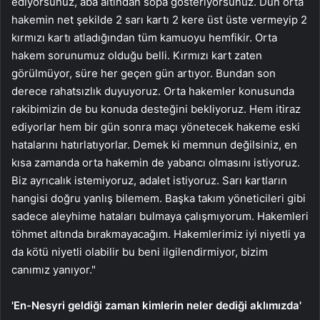
ediyorsunuz, aba altından sopa gösteriyorsunuz. Dün orta
hakemin net şekilde 2 sarı kartı 2 kere üst üste vermeyip 2
kırmızı kartı atladığından tüm kamuoyu hemfikir. Orta
hakem sorunumuz olduğu belli. Kırmızı kart zaten
görülmüyor, süre her geçen gün artıyor. Bundan son
derece rahatsızlık duyuyoruz. Orta hakemler konusunda
rakibimizin de bu konuda desteğini bekliyoruz. Hem itiraz
ediyorlar hem bir gün sonra maçı yönetecek hakeme eski
hatalarını hatırlatıyorlar. Demek ki memnun değilsiniz, en
kısa zamanda orta hakemin de yabancı olmasını istiyoruz.
Biz ayrıcalık istemiyoruz, adalet istiyoruz. Sarı kartların
hangisi doğru yanlış bilemem. Başka takım yöneticileri gibi
sadece aleyhime hataları bulmaya çalışmıyorum. Hakemleri
töhmet altında bırakmayacağım. Hakemlerimiz iyi niyetli ya
da kötü niyetli olabilir bu beni ilgilendirmiyor, bizim
canımız yanıyor."
'En-Nesyri geldiği zaman kimlerin neler dediği aklımızda'