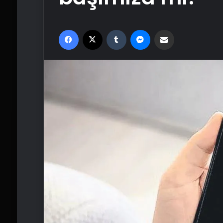
Facebook
X
Tumblr
Messenger
Email'den paylaş