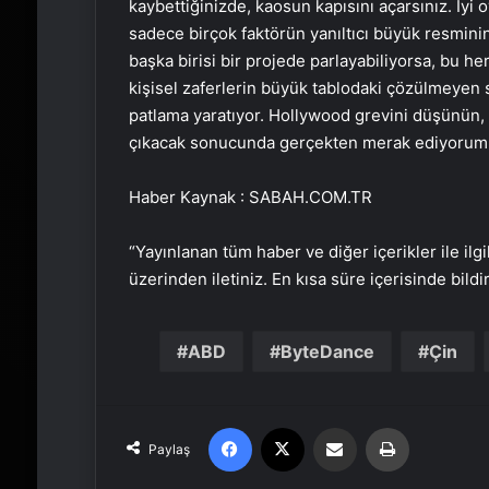
kaybettiğinizde, kaosun kapısını açarsınız. İyi 
sadece birçok faktörün yanıltıcı büyük resminin k
başka birisi bir projede parlayabiliyorsa, bu
kişisel zaferlerin büyük tablodaki çözülmeyen s
patlama yaratıyor. Hollywood grevini düşünün, d
çıkacak sonucunda gerçekten merak ediyorum
Haber Kaynak : SABAH.COM.TR
“Yayınlanan tüm haber ve diğer içerikler ile ilgil
üzerinden iletiniz. En kısa süre içerisinde bildi
ABD
ByteDance
Çin
Facebook
X
Email'den paylaş
Yaz
Paylaş