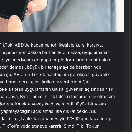
 TikTok, ABD’de kapanma tehlikesiyle karşı karşıya.
önleyecek son dakika bir hamle olmazsa, uygulamanın
osyal medyanın en popüler platformlarından biri olan
Elveda” demesi, büyük bir tartışmayı da beraberinde
ki de şu: ABD’nin TikTok hamlesinin gerekçesi güvenlik
n temel gerekçesi, kullanıcı verilerinin Çin
e’e ait olan uygulamanın ulusal güvenlik açısından risk
nan yasa, ByteDance’in TikTok’tan tamamen çekilmesini
erlendirmekte yavaş kaldı ve şimdi büyük bir yasak
yapmayacağını açıklaması ise dikkat çekici. Bu
da bir başkanlık kararnamesiyle 60-90 gün kazandırıp
TikTok’a veda etmeye kararlı. Şimdi Tik- Tok’un