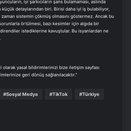
oyuncuların, iyi şarkıcıların şans bulamaması, aslında
üçük detaylarından biri. Birisi daha iyi iş bulabiliyor,
 her zaman sistemin çökmüş olmasını göstermez. Ancak bu
Dijital Dünyada Yeni Nesil Başarı:
orunlarla örtülmesi, bazı kesimler için algıda bir
Kerim Kılınç ve Viral İçerik
irendiler istediklerine kavuştular. Bu isyanlardan ne
Stratejilerinin Yükselişi
.
Vira Assistance’tan Türkiye
Genelinde Güvenli Araç Taşıma ve
Yol Yardım Atağı
i olarak yasal bildirimlerinizi bize iletişim sayfası
Keçiören Halı Yıkama Fiyatları ve
rimlerinize geri dönüş sağlanılacaktır.”
Hizmet Kalitesi
Sosyal Medya
TikTok
Türkiye
Ankara halı yıkama fabrikası
Bigo Elmas Bayi – Güvenli, Hızlı ve
Uygun Fiyatlı Elmas Satın Almanın