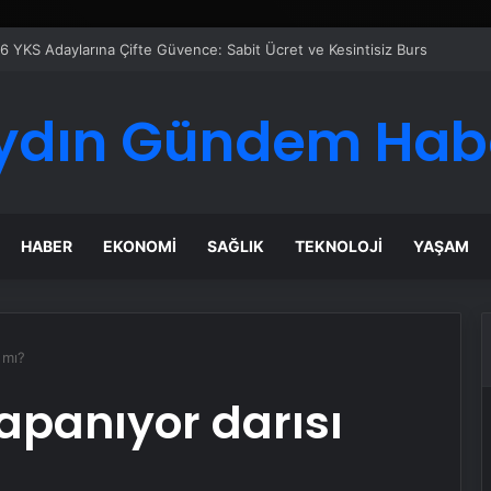
ydın Gündem Hab
HABER
EKONOMI
SAĞLIK
TEKNOLOJI
YAŞAM
 mı?
apanıyor darısı