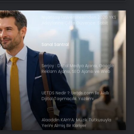
Yeni Adresi
Nişantaşı Üniversitesi’nden 2026 YKS
Adaylarına Çifte Güvence: Sabit
Ücret ve Kesintisiz Burs
Sanal Santral
Serjoy : Dijital Medya Ajansı, Google
Reklam Ajansı, SEO Ajansı ve Web
Tasarım Ajansı
UETDS Nedir ? Uetds.com İle Akıllı
Dijital Taşımacılık Yazılımı
Alaaddin KAHYA: Müzik Tutkusuyla
Yerini Almiş Bir Kariyer