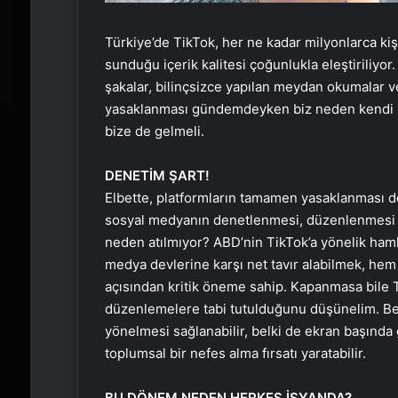
Türkiye’de TikTok, her ne kadar milyonlarca kişi
sunduğu içerik kalitesi çoğunlukla eleştiriliyor. 
şakalar, bilinçsizce yapılan meydan okumalar ve
yasaklanması gündemdeyken biz neden kendi sı
bize de gelmeli.
DENETİM ŞART!
Elbette, platformların tamamen yasaklanması de
sosyal medyanın denetlenmesi, düzenlenmesi ve 
neden atılmıyor? ABD’nin TikTok’a yönelik hamles
medya devlerine karşı net tavır alabilmek, he
açısından kritik öneme sahip. Kapanmasa bile T
düzenlemelere tabi tutulduğunu düşünelim. Be
yönelmesi sağlanabilir, belki de ekran başında geç
toplumsal bir nefes alma fırsatı yaratabilir.
BU DÖNEM NEDEN HERKES İSYANDA?