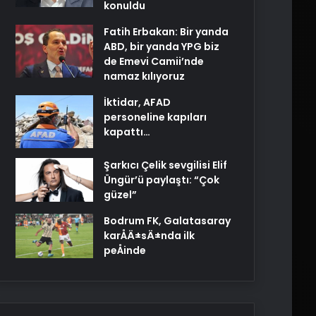
konuldu
Fatih Erbakan: Bir yanda
ABD, bir yanda YPG biz
de Emevi Camii’nde
namaz kılıyoruz
İktidar, AFAD
personeline kapıları
kapattı…
Şarkıcı Çelik sevgilisi Elif
Üngür’ü paylaştı: “Çok
güzel”
Bodrum FK, Galatasaray
karÅÄ±sÄ±nda ilk
peÅinde