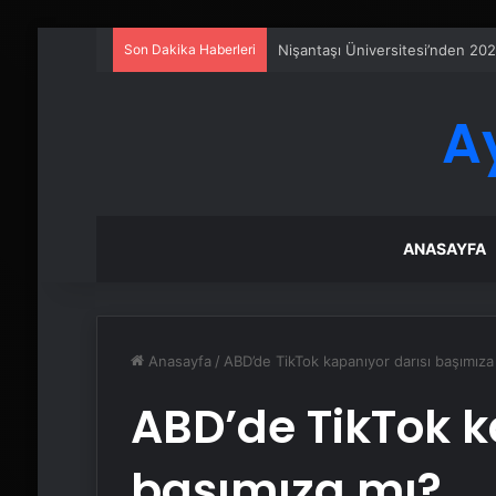
Son Dakika Haberleri
Sanal Santral
A
ANASAYFA
Anasayfa
/
ABD’de TikTok kapanıyor darısı başımıza
ABD’de TikTok k
başımıza mı?